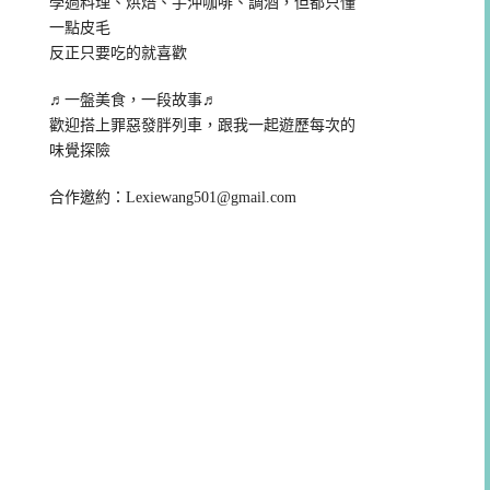
學過料理、烘焙、手沖咖啡、調酒，但都只懂
一點皮毛
反正只要吃的就喜歡
♬一盤美食，一段故事♬
歡迎搭上罪惡發胖列車，跟我一起遊歷每次的
味覺探險
合作邀約：
Lexiewang501@gmail.com