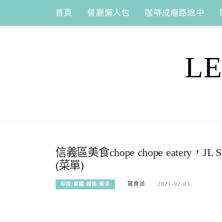
Skip
首頁
餐廳懶人包
咖啡成癮路途中
to
content
L
信義區美食chope chope eater
(菜單)
寫食派
2021-02-03
印度/泰國/越南/南洋