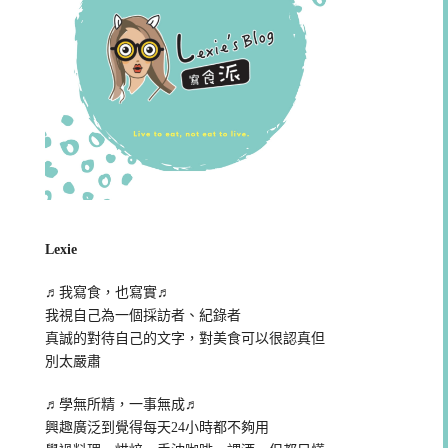
Lexie
♬我寫食，也寫實♬
我視自己為一個採訪者、紀錄者
真誠的對待自己的文字，對美食可以很認真但
別太嚴肅
♬學無所精，一事無成♬
興趣廣泛到覺得每天24小時都不夠用