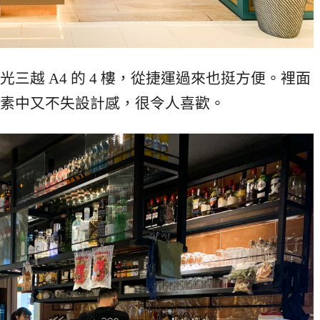
三越 A4 的 4 樓，從捷運過來也挺方便。裡面
素中又不失設計感，很令人喜歡。