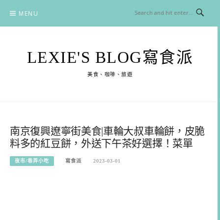
Skip
MENU
to
content
LEXIE'S BLOG寫食派
美食、咖啡、旅遊
南京復興遼寧街美食|車輪大叔車輪餅，皮脆
料多的紅豆餅，外送下午茶好選擇！菜單
夜市/巷弄小吃
寫食派
2023-03-01