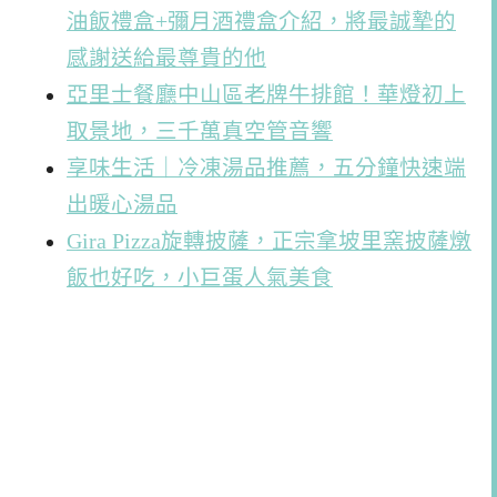
油飯禮盒+彌月酒禮盒介紹，將最誠摯的
感謝送給最尊貴的他
亞里士餐廳中山區老牌牛排館！華燈初上
取景地，三千萬真空管音響
享味生活｜冷凍湯品推薦，五分鐘快速端
出暖心湯品
Gira Pizza旋轉披薩，正宗拿坡里窯披薩燉
飯也好吃，小巨蛋人氣美食