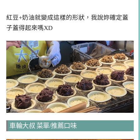
紅豆+奶油就變成這樣的形狀，我說妳確定蓋
子蓋得起來嗎XD
車輪大叔 菜單/推薦口味