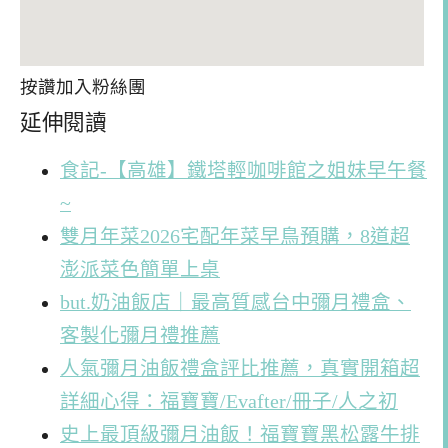
按讚加入粉絲團
延伸閱讀
食記-【高雄】鐵塔輕咖啡館之姐妹早午餐
~
雙月年菜2026宅配年菜早鳥預購，8道超
澎派菜色簡單上桌
but.奶油飯店｜最高質感台中彌月禮盒、
客製化彌月禮推薦
人氣彌月油飯禮盒評比推薦，真實開箱超
詳細心得：福寶寶/Evafter/冊子/人之初
史上最頂級彌月油飯！福寶寶黑松露牛排