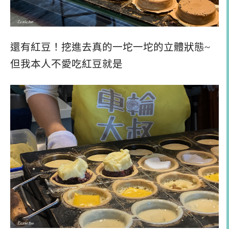
還有紅豆！挖進去真的一坨一坨的立體狀態~
但我本人不愛吃紅豆就是