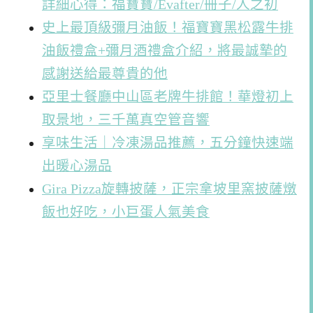
詳細心得：福寶寶/Evafter/冊子/人之初
史上最頂級彌月油飯！福寶寶黑松露牛排
油飯禮盒+彌月酒禮盒介紹，將最誠摯的
感謝送給最尊貴的他
亞里士餐廳中山區老牌牛排館！華燈初上
取景地，三千萬真空管音響
享味生活｜冷凍湯品推薦，五分鐘快速端
出暖心湯品
Gira Pizza旋轉披薩，正宗拿坡里窯披薩燉
飯也好吃，小巨蛋人氣美食