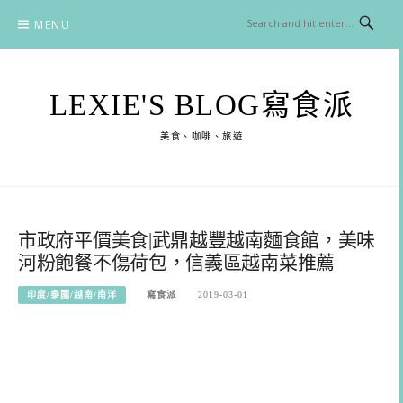
Skip
MENU
to
content
LEXIE'S BLOG寫食派
美食、咖啡、旅遊
市政府平價美食|武鼎越豐越南麵食館，美味
河粉飽餐不傷荷包，信義區越南菜推薦
印度/泰國/越南/南洋
寫食派
2019-03-01