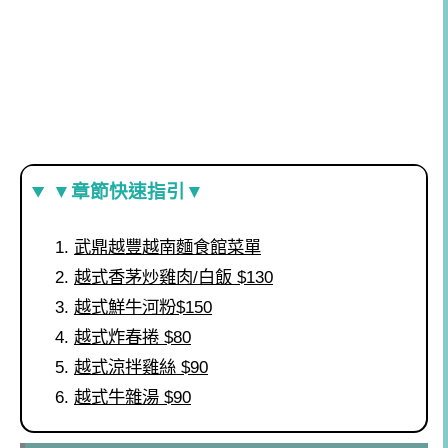
▼章節快速指引▼
武鼎越豐越南麵食館菜單
越式香茅炒雞肉/白飯 $130
越式鮮牛河粉$150
越式炸春捲 $80
越式涼拌雞絲 $90
越式牛雜湯 $90