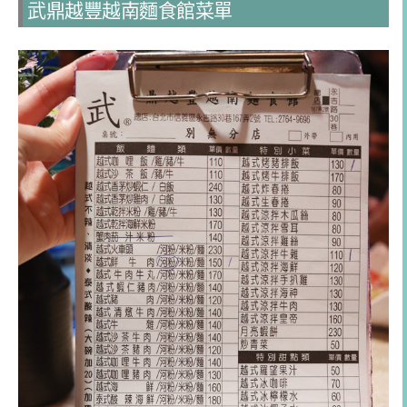
武鼎越豐越南麵食館菜單