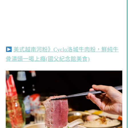
美式越南河粉》Cyclo洛城牛肉粉，鮮純牛
骨湯頭一喝上癮(國父紀念館美食)