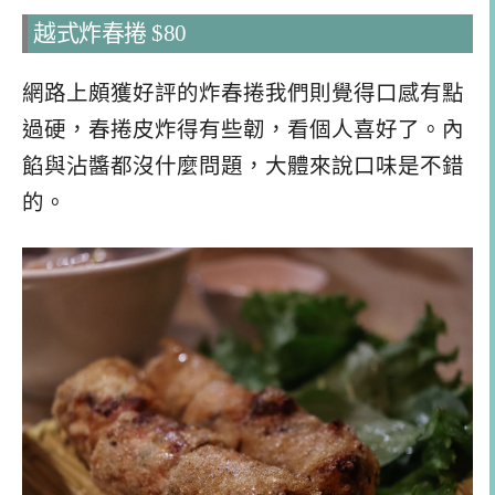
越式炸春捲 $80
網路上頗獲好評的炸春捲我們則覺得口感有點
過硬，春捲皮炸得有些韌，看個人喜好了。內
餡與沾醬都沒什麼問題，大體來說口味是不錯
的。