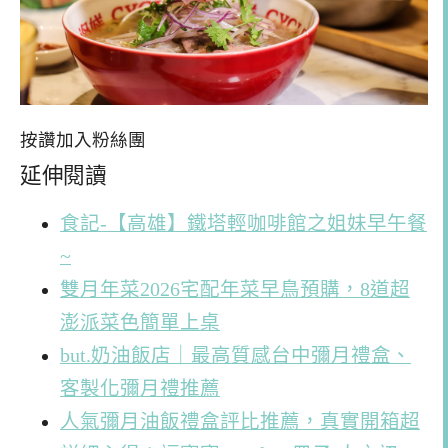
按讚加入粉絲團
延伸閱讀
食記-【高雄】鐵塔輕咖啡館之姐妹早午餐
~
雙月年菜2026宅配年菜早鳥預購，8道超
澎派菜色簡單上桌
but.奶油飯店｜最高質感台中彌月禮盒、
客製化彌月禮推薦
人氣彌月油飯禮盒評比推薦，真實開箱超