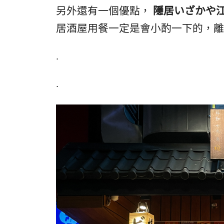
另外還有一個優點，
隱居いざかや
居酒屋用餐一定是會小酌一下的，
.
.