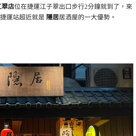
江翠店
位在捷運江子翠出口步行2分鐘就到了，來
離捷運站超近就是
隱居
居酒屋的一大優勢。