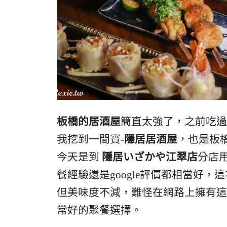
板橋的居酒屋
簡直太強了，之前吃過
我挖到一間寶-
隱居居酒屋
，也是板
今天是到
隱居いざかや江翠店
分店
餐經驗還是google評價都相當好，
但美味度不減，難怪在網路上擁有這
常好的聚餐選擇。