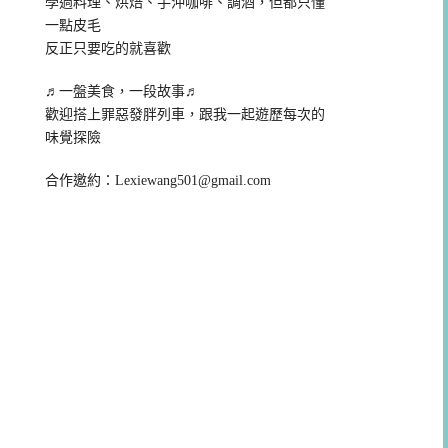
學過料理、烘焙、手沖咖啡、調酒，但都只懂
一點皮毛
反正只要吃的就喜歡
♬一盤美食，一段故事♬
歡迎搭上罪惡發胖列車，跟我一起遊歷每次的
味覺探險
合作邀約：
Lexiewang501@gmail.com