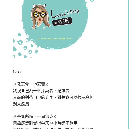
Lexie
♬我寫食，也寫實♬
我視自己為一個採訪者、紀錄者
真誠的對待自己的文字，對美食可以很認真但
別太嚴肅
♬學無所精，一事無成♬
興趣廣泛到覺得每天24小時都不夠用