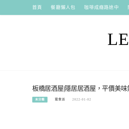
Skip
首頁
餐廳懶人包
咖啡成癮路途中
to
content
L
板橋居酒屋|隱居居酒屋，平價美
寫食派
2022-01-02
未分類