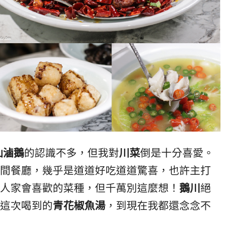
汕滷鵝
的認識不多，但我對
川菜
倒是十分喜愛。
間餐廳，幾乎是道道好吃道道驚喜，也許主打
人家會喜歡的菜種，但千萬別這麼想！
鵝川
絕
這次喝到的
青花椒魚湯
，到現在我都還念念不