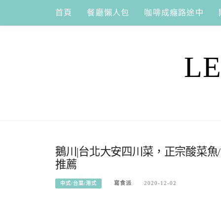
Skip
首頁
餐廳懶人包
咖啡成癮路途中
to
content
L
鵝川|台北大安四川菜，正宗酸菜魚
推薦
寫食派
2020-12-02
中式/台菜/港式