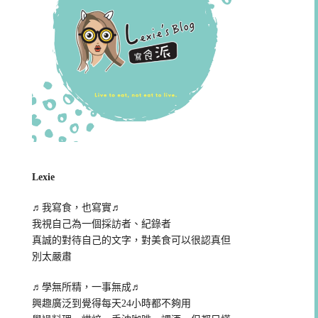
Lexie
♬我寫食，也寫實♬
我視自己為一個採訪者、紀錄者
真誠的對待自己的文字，對美食可以很認真但
別太嚴肅
♬學無所精，一事無成♬
興趣廣泛到覺得每天24小時都不夠用