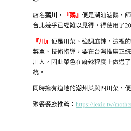
店名
鵝川
，
『鵝』
便是潮汕滷鵝，師
台北幾乎已經難以見得，得使用了2
『川』
便是川菜、強調麻辣，這裡的
菜單、技術指導，要在台灣推廣正統
川人，因此菜色在麻辣程度上做過了
統。
同時擁有道地的潮州菜與四川菜，便
聚餐餐廳推薦：
https://lexie.tw/mothe