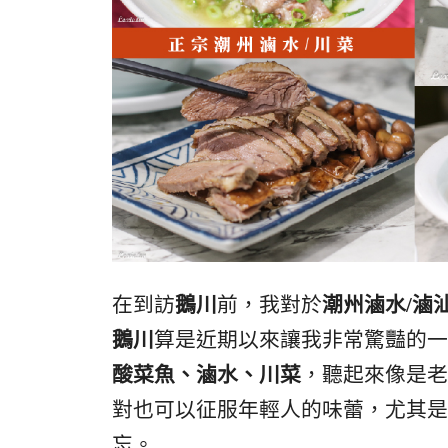
在到訪
鵝川
前，我對於
潮州滷水/滷
鵝川
算是近期以來讓我非常驚豔的一
酸菜魚、滷水、川菜
，聽起來像是老
對也可以征服年輕人的味蕾，尤其是
忘。