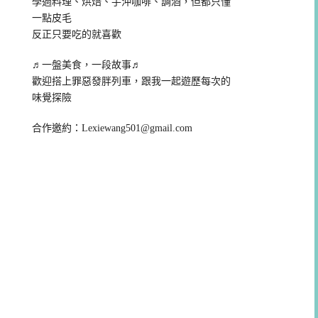
學過料理、烘焙、手沖咖啡、調酒，但都只懂
一點皮毛
反正只要吃的就喜歡
♬一盤美食，一段故事♬
歡迎搭上罪惡發胖列車，跟我一起遊歷每次的
味覺探險
合作邀約：
Lexiewang501@gmail.com