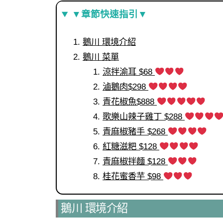
▼章節快速指引▼
鵝川 環境介紹
鵝川 菜單
涼拌渝耳 $68
滷鵝肉$298
青花椒魚$888
歌樂山辣子雞丁 $288
青麻椒豬手 $268
紅糖滋粑 $128
青麻椒拌麵 $128
桂花蜜香芋 $98
鵝川 環境介紹