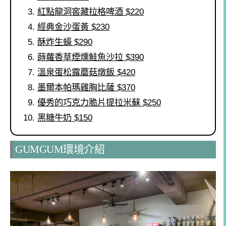
紅點龍洞窖藏拉格啤酒 $220
經典金沙蛋黃 $230
酥炸生蠔 $290
蒔蘿香草煙燻鮭魚沙拉 $390
溫泉蛋松露蘑菇燉飯 $420
墨爾本帕瑪雞胸比薩 $370
優秀的巧克力脆片提拉米蘇 $250
黑糖牛奶 $150
GUMGUM環境介紹