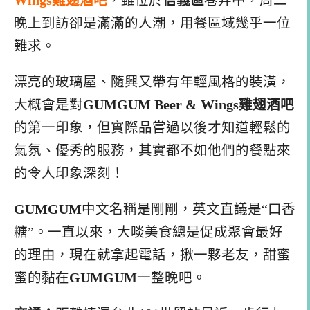
Wings雞翅酒吧
，雖位於
信義區
巷弄中，周二
晚上到訪卻是滿滿的人潮，用餐區域幾乎一位
難求。
漂亮的玻璃屋、隨興又帶有年輕風格的裝潢，
大概會是對
GUMGUM Beer & Wings雞翅酒吧
的第一印象，但實際品嘗過以後才知道輕鬆的
氣氛、優秀的服務，其實都不如他們的餐點來
的令人印象深刻！
GUMGUM
中文名稱是剛剛，英文直議是“口香
糖”。一直以來，大啖美食總是促成聚會最好
的理由，現在就拿起電話，揪一夥老友，甜蜜
蜜的黏在
GUMGUM
一整晚吧。