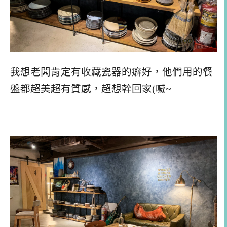
我想老闆肯定有收藏瓷器的癖好，他們用的餐
盤都超美超有質感，超想幹回家(喴~