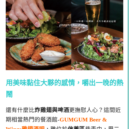
用美味黏住大夥的感情，嚼出一晚的熱
鬧
還有什麼比
炸雞翅與啤酒
更撫慰人心？這間近
期相當熱門的餐酒館-
GUMGUM Beer &