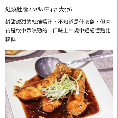
紅燒肚膛 小288 中432 大576
鹹甜鹹甜的紅燒醬汁，不知道是什麼魚，但肉
質是軟中帶咬勁的，口味上中規中矩記憶點比
較低