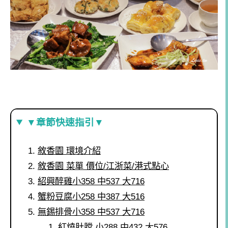
▼章節快速指引▼
敘香園 環境介紹
敘香園 菜單 價位/江浙菜/港式點心
紹興醉雞小358 中537 大716
蟹粉豆腐小258 中387 大516
無錫排骨小358 中537 大716
紅燒肚膛 小288 中432 大576