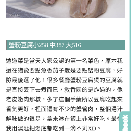
蟹粉豆腐小258 中387 大516
這道菜是當天大家公認的第一名菜色，原本我
還在猶豫要點魚香茄子還是要點蟹粉豆腐，好
險最後選了他！很多餐廳蟹粉豆腐煲的豆腐就
是直接丟下去煮而已，敘香園的是炸過的，像
老皮嫩肉那樣，多了這個手續所以豆腐吃起來
香氣更好，裡面還有不少的蟹管肉，整個湯汁
鮮味做的很足，拿來淋在飯上非常好吃。最後
我用湯匙把湯底都吃到一滴不剩XD。