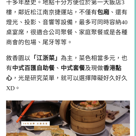
十多年歷史。地點十分方便位於第一大飯店3
樓，鄰近松江南京捷運站，不僅有
包廂
、還有
燈光、投影、音響等設備，最多可同時容納40
桌宴席，很適合公司聚餐、家庭聚餐或是各種
商會的包場、尾牙等等。
敘香園以
「江浙菜」
為主，菜色相當多元，也
有
中式百匯自助餐
、
中式套餐
及現做
香港點
心
，光是研究菜單，就可以選擇障礙好久好久
XD。