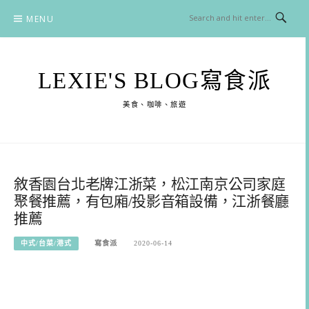
Skip
MENU
to
content
LEXIE'S BLOG寫食派
美食、咖啡、旅遊
敘香園台北老牌江浙菜，松江南京公司家庭
聚餐推薦，有包廂/投影音箱設備，江浙餐廳
推薦
中式/台菜/港式
寫食派
2020-06-14