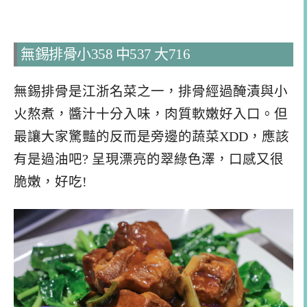
無錫排骨小358 中537 大716
無錫排骨是江浙名菜之一，排骨經過醃漬與小
火熬煮，醬汁十分入味，肉質軟嫩好入口。但
最讓大家驚豔的反而是旁邊的蔬菜XDD，應該
有是過油吧? 呈現漂亮的翠綠色澤，口感又很
脆嫩，好吃!