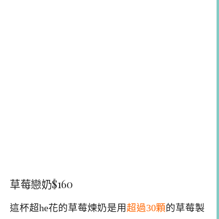
草莓戀奶$160
這杯超he花的草莓煉奶是用
超過30顆
的草莓製