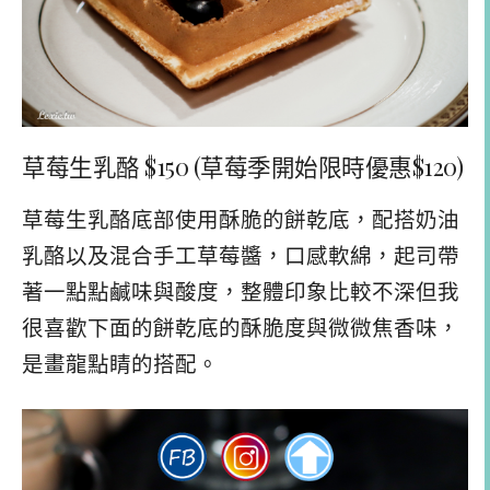
草莓生乳酪 $150 (草莓季開始限時優惠$120)
草莓生乳酪底部使用酥脆的餅乾底，配搭奶油
乳酪以及混合手工草莓醬，口感軟綿，起司帶
著一點點鹹味與酸度，整體印象比較不深但我
很喜歡下面的餅乾底的酥脆度與微微焦香味，
是畫龍點睛的搭配。