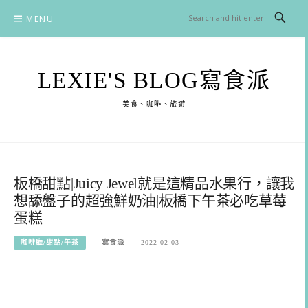
Skip
MENU
to
content
LEXIE'S BLOG寫食派
美食、咖啡、旅遊
板橋甜點|Juicy Jewel就是這精品水果行，讓我
想舔盤子的超強鮮奶油|板橋下午茶必吃草莓
蛋糕
咖啡廳/甜點/午茶
寫食派
2022-02-03