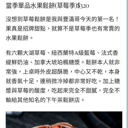
當季單品水果鬆餅(草莓季)$320
沒想到草莓鬆餅是我與豐滿哥今天的第一名！
果真是招牌甜點，就算不是草莓季也有常賣的
水果鬆餅。
有六顆大湖草莓、紐西蘭特A級藍莓、法式香
緹鮮奶油、加拿大琥珀楓糖漿。鬆餅本人就非
常強，上桌時外皮超酥脆，中心又不乾，本身
就香氣十足，連稍微冷掉都非常好吃。加上糖
漿與草莓的酸度，吃起來完全不甜膩，完全不
輸給其他知名的下午茶鬆餅店。