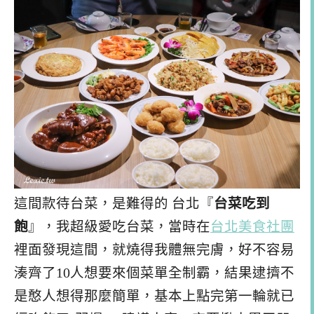
這間款待台菜，是難得的 台北『
台菜吃到
飽
』，我超級愛吃台菜，當時在
台北美食社團
裡面發現這間，就燒得我體無完膚，好不容易
湊齊了10人想要來個菜單全制霸，結果逮擠不
是憨人想得那麼簡單，基本上點完第一輪就已