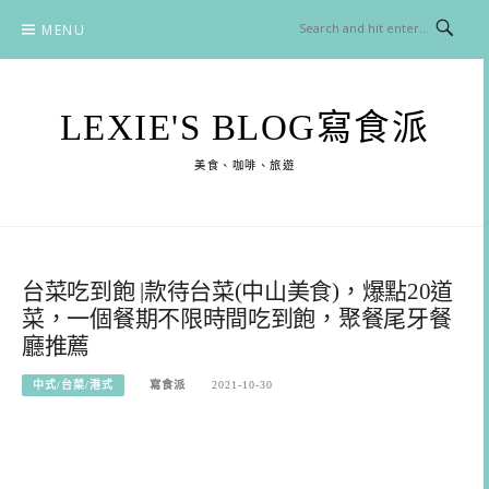
Skip
MENU
to
content
LEXIE'S BLOG寫食派
美食、咖啡、旅遊
台菜吃到飽 |款待台菜(中山美食)，爆點20道
菜，一個餐期不限時間吃到飽，聚餐尾牙餐
廳推薦
中式/台菜/港式
寫食派
2021-10-30