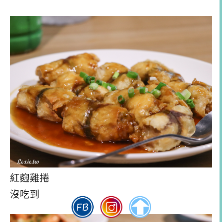
紅麴雞捲
沒吃到