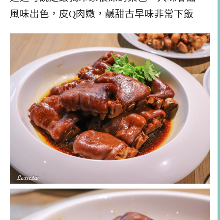
風味出色，皮Q肉嫩，鹹甜古早味非常下飯