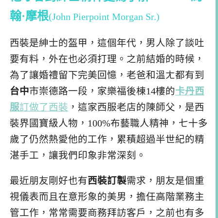
翰·摩根
(John Pierpoint Morgan Sr.)
西裝是紳士的盔甲，這個年代，男人除了談吐
要有料，外在也必須打理。之前結婚的時候，
為了讓婚禮留下完美回憶，老爸和溫ㄤ都有到
台中
市崇德路一段，家樂福後棟14樓的
卡丹西
服
訂做了西裝
，這家西服老店的陳師父，是西
裝界國寶級人物，100%布藝職人精神，七十多
歲了仍然熱愛他的工作，累積超過半世紀的精
湛手工，讓我們印象非常深刻。
最近朋友剛好也有
西裝訂製
需求，朋友是個重
視儀表而且在意形象的美男，擔任高階業務主
管工作，常常需要商務拜訪客戶，之前也有多