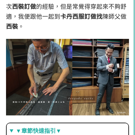
次
西裝訂做
的經驗，但是常覺得穿起來不夠舒
適，我便跟他一起到
卡丹西服訂做找
陳師父做
西裝
。
▼章節快速指引▼