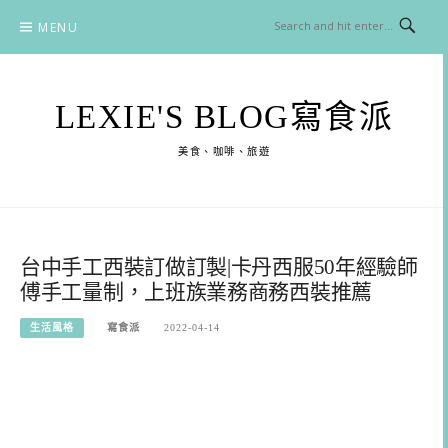
Skip
MENU
to
content
LEXIE'S BLOG寫食派
美食、咖啡、旅遊
台中手工西裝訂做訂製|卡丹西服50年經驗師
傅手工量制，上班族業務商務西裝推薦
生活風格
寫食派
2022-04-14