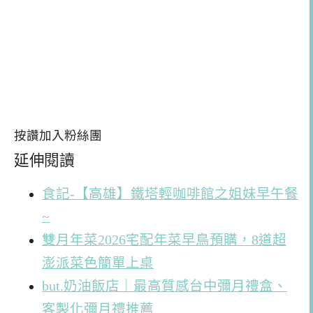
按讚加入粉絲團
延伸閱讀
食記-【高雄】鐵塔輕咖啡館之姐妹早午餐
~
雙月年菜2026宅配年菜早鳥預購，8道超
澎派菜色簡單上桌
but.奶油飯店｜最高質感台中彌月禮盒、
客製化彌月禮推薦