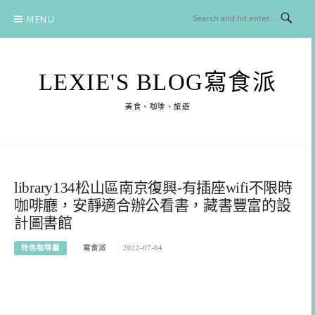
Skip
MENU
to
content
LEXIE'S BLOG寫食派
美食、咖啡、旅遊
library134松山區南京復興-有插座wifi不限時
咖啡廳，安靜適合辦公看書，藏書豐富的設
計圖書館
特色咖啡廳
寫食派
2022-07-04