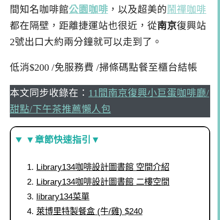
間知名咖啡館
公園咖啡
，以及超美的
鬧禪咖啡
都在隔壁，距離捷運站也很近，從
南京
復興站
2號出口大約兩分鐘就可以走到了。
低消$200 /免服務費 /掃條碼點餐至櫃台結帳
本文同步收錄在：
11間南京復興小巨蛋咖啡廳/
甜點/下午茶推薦懶人包
▼章節快速指引▼
Library134咖啡設計圖書館 空間介紹
Library134咖啡設計圖書館 二樓空間
library134菜單
萊博里特製餐盒 (牛/雞) $240