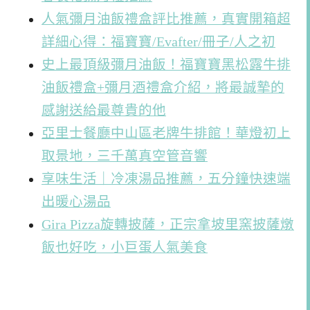
人氣彌月油飯禮盒評比推薦，真實開箱超
詳細心得：福寶寶/Evafter/冊子/人之初
史上最頂級彌月油飯！福寶寶黑松露牛排
油飯禮盒+彌月酒禮盒介紹，將最誠摯的
感謝送給最尊貴的他
亞里士餐廳中山區老牌牛排館！華燈初上
取景地，三千萬真空管音響
享味生活｜冷凍湯品推薦，五分鐘快速端
出暖心湯品
Gira Pizza旋轉披薩，正宗拿坡里窯披薩燉
飯也好吃，小巨蛋人氣美食