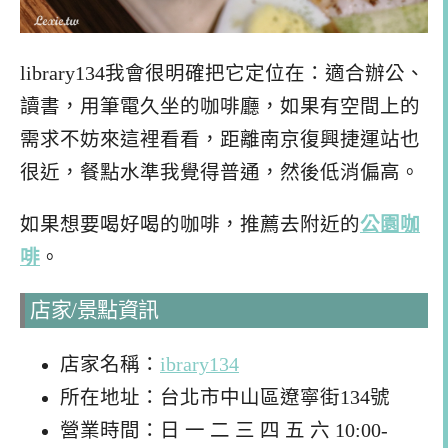
library134我會很明確把它定位在：適合辦公、
讀書，用筆電久坐的咖啡廳，如果有空間上的
需求不妨來這裡看看，距離南京復興捷運站也
很近，餐點水準我覺得普通，然後低消偏高。
如果想要喝好喝的咖啡，推薦去附近的
公園咖
啡
。
店家/景點資訊
店家名稱：
ibrary134
所在地址：台北市中山區遼寧街134號
營業時間：日 一 二 三 四 五 六 10:00-