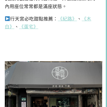
內用座位常常都是滿座狀態。
行天宮必吃甜點推薦：
《紀路》
、
《木
白》
、
《蛋宅》