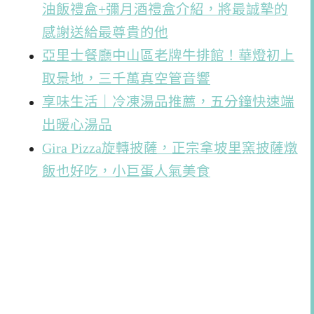
油飯禮盒+彌月酒禮盒介紹，將最誠摯的
感謝送給最尊貴的他
亞里士餐廳中山區老牌牛排館！華燈初上
取景地，三千萬真空管音響
享味生活｜冷凍湯品推薦，五分鐘快速端
出暖心湯品
Gira Pizza旋轉披薩，正宗拿坡里窯披薩燉
飯也好吃，小巨蛋人氣美食