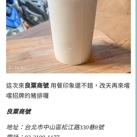
這次來
良粟商號
用餐印象還不錯，改天再來嚐
嚐招牌的豬排囉
良粟商號
地址：台北市中山區松江路330巷8號