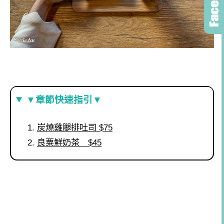
▼章節快速指引▼
炭燒雞腿排吐司 $75
良粟鮮奶茶 $45