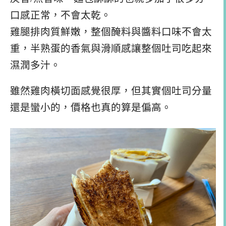
口感正常，不會太乾。
雞腿排肉質鮮嫩，整個醃料與醬料口味不會太
重，半熟蛋的香氣與滑順感讓整個吐司吃起來
濕潤多汁。
雖然雞肉橫切面感覺很厚，但其實個吐司分量
還是蠻小的，價格也真的算是偏高。