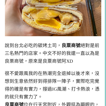
說到台北必吃的碳烤土司，
良粟商號
絕對是前
三名熱門的店家。中文不好的我還一直以為是
良栗商號，原來是良粟商號阿XD
很不愛跟風我的在熱潮完全退掉以後才來，沒
想到生意依然好到得排隊一陣子，實際吃完覺
得的確是有實力，撐過IG風潮、打卡熱浪，憑
的就只有實力了。
良粟商號
位在行天宮附近，外觀挺為顯眼的，