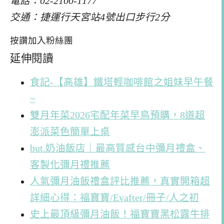
電話：02-2100-1177
交通：捷運行天宮站4號出口步行2分
按讚加入粉絲團
延伸閱讀
食記-【高雄】鐵塔輕咖啡館之姐妹早午餐
~
雙月年菜2026宅配年菜早鳥預購，8道超
澎派菜色簡單上桌
but.奶油飯店｜最高質感台中彌月禮盒、
客製化彌月禮推薦
人氣彌月油飯禮盒評比推薦，真實開箱超
詳細心得：福寶寶/Evafter/冊子/人之初
史上最頂級彌月油飯！福寶寶黑松露牛排