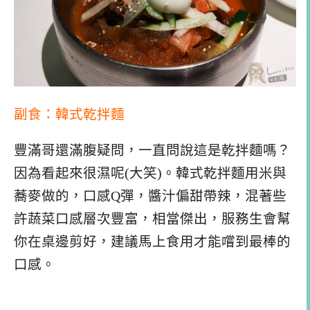
副食：韓式乾拌麵
豐滿哥還滿腹疑問，一直問說這是乾拌麵嗎？
因為看起來很濕呢(大笑)。韓式乾拌麵用米與
蕎麥做的，口感Q彈，醬汁偏甜帶辣，混著些
許蔬菜口感層次豐富，相當傑出，服務生會幫
你在桌邊剪好，建議馬上食用才能嚐到最棒的
口感。