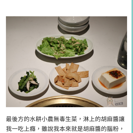
最後方的水耕小農無毒生菜，淋上的胡麻醬讓
我一吃上癮，雖說我本來就是胡麻醬的腦粉，