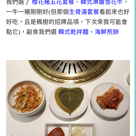
我們選了
櫻花豬五花套餐、韓式淋醬雪花牛
，
一牛一豬剛剛好(但那個
生骨湯套餐
看起來也好
好吃，且是楓樹的招牌品項，下次來我可能會
點它)，副食我們選
韓式乾拌麵、海鮮煎餅