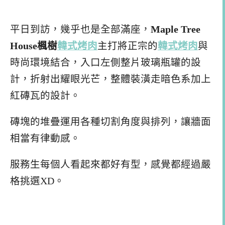
平日到訪，幾乎也是全部滿座，
Maple Tree
House楓樹
韓式烤肉
主打將正宗的
韓式烤肉
與
時尚環境結合，入口左側整片玻璃瓶罐的設
計，折射出耀眼光芒，整體裝潢走暗色系加上
紅磚瓦的設計。
磚塊的堆疊運用各種切割角度與排列，讓牆面
相當有律動感。
服務生每個人看起來都好有型，感覺都經過嚴
格挑選XD。