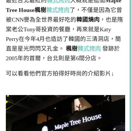
最近台北最紅的
韓式烤肉
大概就是這間
Maple
Tree House楓樹
韓式烤肉
了，不僅是因為它曾
被CNN譽為全世界最好吃的
韓國燒肉
，也是隋
棠老公Tony哥投資的餐廳，再來就是Katy
Perry在今年4月也造訪了韓國的三清洞店，簡
直是星光閃閃又孔金。
楓樹
韓式烤肉
發跡於
2005年的首爾，台北則是第6間分店。
可以看看他們官方拍得好時尚的介紹影片↓