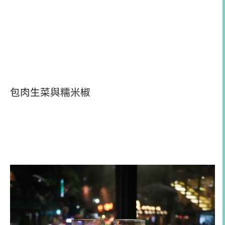
包肉生菜與糯米椒