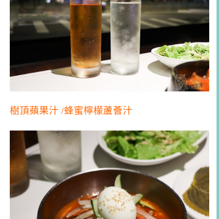
樹頂蘋果汁 /蜂蜜檸檬蘆薈汁