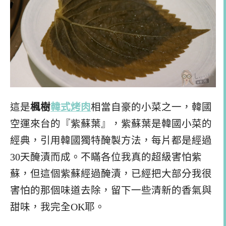
這是
楓樹
韓式烤肉
相當自豪的小菜之一，韓國
空運來台的『紫蘇葉』，紫蘇葉是韓國小菜的
經典，引用韓國獨特醃製方法，每片都是經過
30天醃漬而成。不瞞各位我真的超級害怕紫
蘇，但這個紫蘇經過醃漬，已經把大部分我很
害怕的那個味道去除，留下一些清新的香氣與
甜味，我完全OK耶。