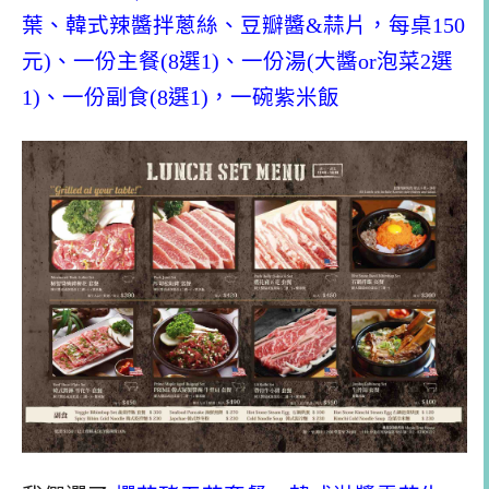
葉、韓式辣醬拌蔥絲、豆瓣醬&蒜片，每桌150
元)、一份主餐(8選1)、一份湯(大醬or泡菜2選
1)、一份副食(8選1)，一碗紫米飯