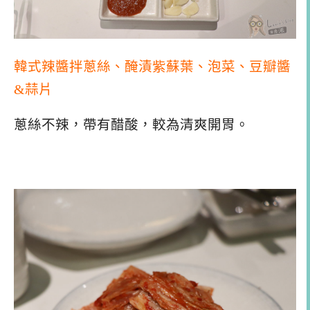
韓式辣醬拌蔥絲、醃漬紫蘇葉、泡菜、豆瓣醬
&蒜片
蔥絲不辣，帶有醋酸，較為清爽開胃。