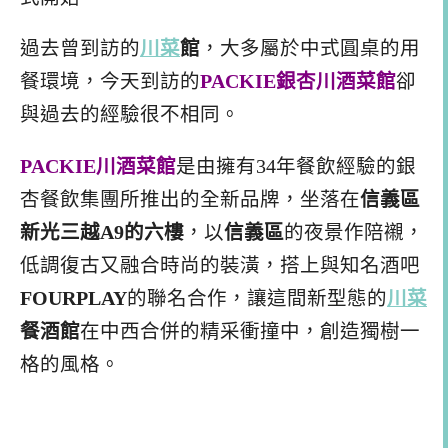
過去曾到訪的
川菜
館
，大多屬於中式圓桌的用
餐環境，今天到訪的
PACKIE銀杏川酒菜館
卻
與過去的經驗很不相同。
PACKIE川酒菜館
是由擁有34年餐飲經驗的銀
杏餐飲集團所推出的全新品牌，坐落在
信義區
新光三越A9的六樓
，以
信義區
的夜景作陪襯，
低調復古又融合時尚的裝潢，搭上與知名酒吧
FOURPLAY
的聯名合作，讓這間新型態的
川菜
餐酒館
在中西合併的精采衝撞中，創造獨樹一
格的風格。