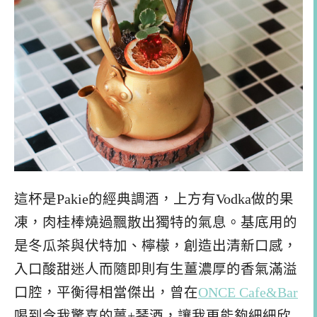
這杯是Pakie的經典調酒，上方有Vodka做的果
凍，肉桂棒燒過飄散出獨特的氣息。基底用的
是冬瓜茶與伏特加、檸檬，創造出清新口感，
入口酸甜迷人而隨即則有生薑濃厚的香氣滿溢
口腔，平衡得相當傑出，曾在
ONCE Cafe&Bar
喝到令我驚喜的薑+琴酒，讓我更能夠細細欣