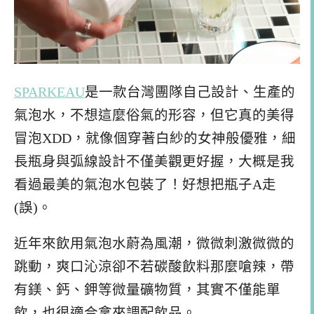
SPARKEAU
是一款台灣團隊自己設計、生產的
氣泡水，不想這麼俗氣的形容，但它真的美得
冒泡XDD，就像個穿著白紗的女神般優雅，細
長瓶身與弧線設計不僅美觀更好握，大概是我
看過最美的氣泡水包裝了！好想把瓶子A走
(誤)。
近年來飲用氣泡水蔚為風潮，微微刺激微微的
跳動，爽口沁涼卻不若碳酸飲料那麼嗆辣，帶
有鎂、鈣、鉀等微量礦物質，其實不僅能單
飲，也很適合拿來調配飲品。