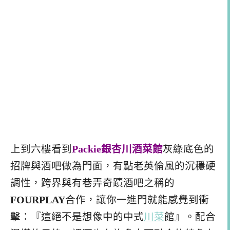
上到六樓看到
Packie銀杏川酒菜館
灰綠底色的
招牌與酒吧做為門面，有點老英倫風的沉穩硬
調性，跨界與有巷弄奇蹟酒吧之稱的
FOURPLAY
合作，讓你一進門就能感覺到衝
擊：『這絕不是想像中的中式
川菜
館』。配合