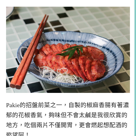
Pakie的招盤前菜之一，自製的椒麻香腸有著濃
郁的花椒香氣，夠味但不會太鹹是我很欣賞的
地方，吃個兩片不僅開胃，更會燃起想配酒的
慾望阿！