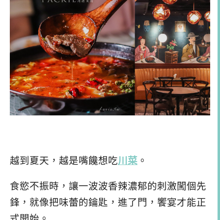
越到夏天，越是嘴饞想吃
川菜
。
食慾不振時，讓一波波香辣濃郁的刺激闖個先
鋒，就像把味蕾的鑰匙，進了門，饗宴才能正
式開始。