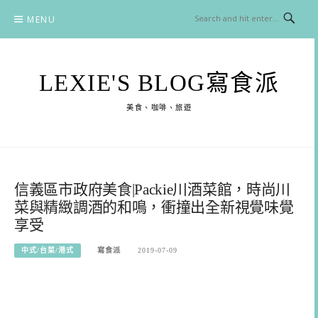
Skip
MENU
to
content
LEXIE'S BLOG寫食派
美食、咖啡、旅遊
信義區市政府美食|Packie川酒菜館，時尚川
菜與精緻調酒的和鳴，衝撞出全新視覺味覺
享受
中式/台菜/港式
寫食派
2019-07-09