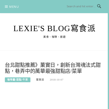
Skip
MENU
to
content
LEXIE'S BLOG寫食派
美食、咖啡、旅遊
台北甜點推薦》菓實日，創新台灣魂法式甜
點，巷弄中的萬華最強甜點店/菜單
咖啡廳/甜點/午茶
寫食派
2018-10-07