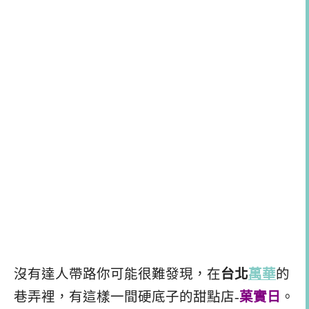
沒有達人帶路你可能很難發現，在
台北
萬華
的
巷弄裡，有這樣一間硬底子的甜點店-
菓實日
。