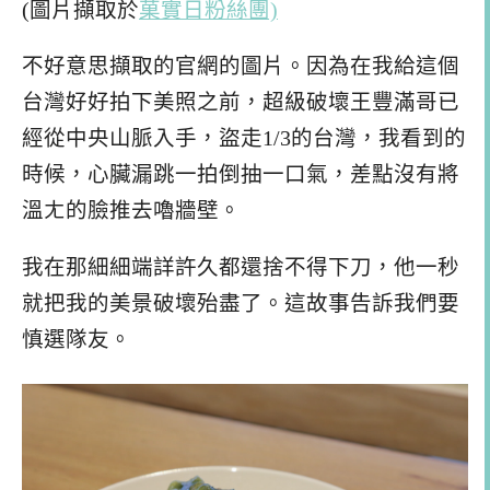
(圖片擷取於
菓實日粉絲團)
不好意思擷取的官網的圖片。因為在我給這個
台灣好好拍下美照之前，超級破壞王豐滿哥已
經從中央山脈入手，盜走1/3的台灣，我看到的
時候，心臟漏跳一拍倒抽一口氣，差點沒有將
溫ㄤ的臉推去嚕牆壁。
我在那細細端詳許久都還捨不得下刀，他一秒
就把我的美景破壞殆盡了。這故事告訴我們要
慎選隊友。