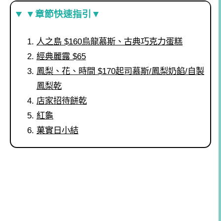
▼章節快速指引▼
人之島 $160烏龍慕斯、古典巧克力蛋糕
經典麗露 $65
鳳梨、花、時間 $170起司慕斯/鳳梨奶餡/自製
鳳梨乾
店家招待餅乾
紅龜
菓實日小結