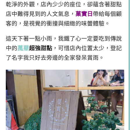
乾淨的外觀，店內少少的座位，卻蘊含著甜點
店中難得見到的人文氣息，
菓實日
帶給每個顧
客的，是視覺的衝撞與細緻的味蕾體驗。
這天下著一點小雨，我鐵了心一定要吃到傳說
中的
萬華
超強甜點
，可惜店內位置太少，登記
了名字我只好去旁邊的全家發呆賞雨。