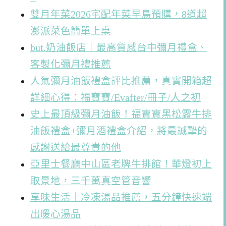
雙月年菜2026宅配年菜早鳥預購，8道超
澎派菜色簡單上桌
but.奶油飯店｜最高質感台中彌月禮盒、
客製化彌月禮推薦
人氣彌月油飯禮盒評比推薦，真實開箱超
詳細心得：福寶寶/Evafter/冊子/人之初
史上最頂級彌月油飯！福寶寶黑松露牛排
油飯禮盒+彌月酒禮盒介紹，將最誠摯的
感謝送給最尊貴的他
亞里士餐廳中山區老牌牛排館！華燈初上
取景地，三千萬真空管音響
享味生活｜冷凍湯品推薦，五分鐘快速端
出暖心湯品