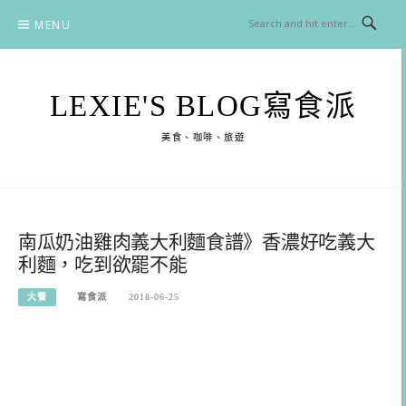
Skip
MENU
to
content
LEXIE'S BLOG寫食派
美食、咖啡、旅遊
南瓜奶油雞肉義大利麵食譜》香濃好吃義大
利麵，吃到欲罷不能
大餐
寫食派
2018-06-25