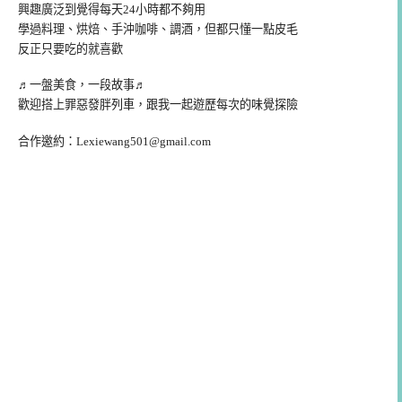
興趣廣泛到覺得每天24小時都不夠用
學過料理、烘焙、手沖咖啡、調酒，但都只懂一點皮毛
反正只要吃的就喜歡
♬一盤美食，一段故事♬
歡迎搭上罪惡發胖列車，跟我一起遊歷每次的味覺探險
合作邀約：
Lexiewang501@gmail.com