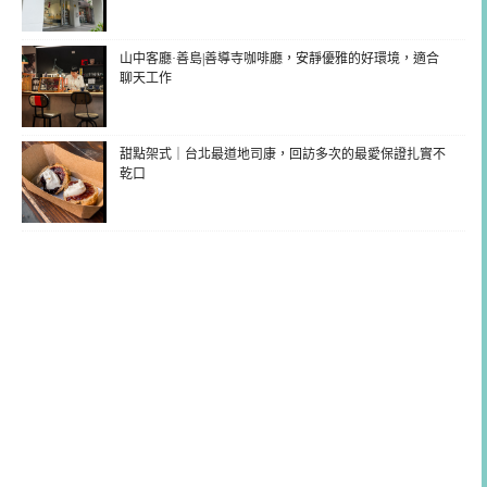
山中客廳·善島|善導寺咖啡廳，安靜優雅的好環境，適合
聊天工作
甜點架式｜台北最道地司康，回訪多次的最愛保證扎實不
乾口