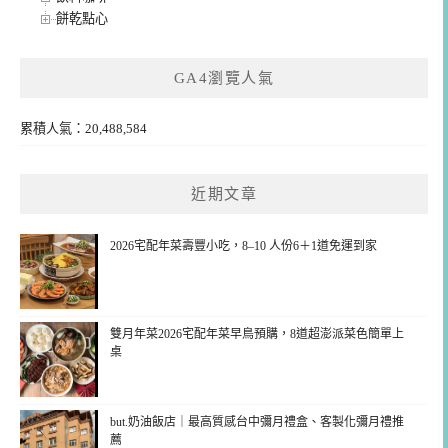
餅乾點心
GA4瀏覽人氣
累積人氣：20,488,584
近期文章
2026宅配年菜壽豐小吃，8–10 人份6＋1道免運到家
雙月年菜2026宅配年菜早鳥預購，8道超澎派菜色簡單上
桌
but.奶油飯店｜最高質感台中彌月禮盒、客製化彌月禮推
薦