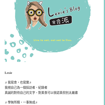
Lexie
♬我寫食，也寫實♬
我視自己為一個採訪者、紀錄者
真誠的對待自己的文字，對美食可以很認真但別太嚴肅
♬學無所精，一事無成♬