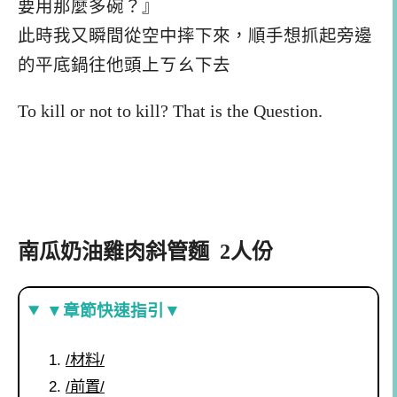
要用那麼多碗？』
此時我又瞬間從空中摔下來，順手想抓起旁邊
的平底鍋往他頭上ㄎㄠ下去
To kill or not to kill? That is the Question.
南瓜奶油雞肉斜管麵 2人份
▼章節快速指引▼
/材料/
/前置/