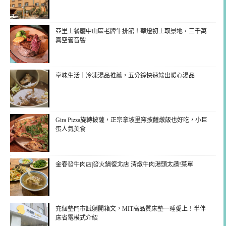
亞里士餐廳中山區老牌牛排館！華燈初上取景地，三千萬
真空管音響
享味生活｜冷凍湯品推薦，五分鐘快速端出暖心湯品
Gira Pizza旋轉披薩，正宗拿坡里窯披薩燉飯也好吃，小巨
蛋人氣美食
金春發牛肉店|發火鍋復北店 清燉牛肉湯頭太讚!菜單
充個墊門市試躺開箱文，MIT高品質床墊一睡愛上！半伴
床省電模式介紹