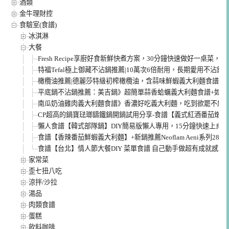
酒類
金牛理財控
食驗室(食譜)
冰淇淋
大餐
Fresh Recipe享廚好食新鮮快煮方案，30分鐘快速做好一桌
特福Tefal極上御藏不沾鍋推薦|10萬次6倍耐用，長期愛用不沾鍋
橄欖油推薦|德麗莎特級初榨橄欖油，含蒜味鮮蝦義大利麵食譜/自
平底鍋不沾鍋推薦：美吉鍋》超簡單蒜香蛤蠣義大利麵食譜+如何
南瓜奶油雞肉義大利麵食譜》香濃好吃義大利麵，吃到欲罷不能
CP超高的鍋寶琺瑯鑄鐵鍋開鍋試用分享-食譜【義式紅酒番茄燉牛
懶人食譜【韓式部隊鍋】DIY簡易版懶人專用，15分鐘快速上桌~
食譜【香辣番茄鮮蝦義大利麵】+新鍋推薦Neoflam Aeni系列28c
食譜【台北】情人節大餐DIY 菜單食譜 自己動手做超有成就感
家常菜
歪七扭八吃
涼拌/沙拉
湯品
肉類食譜
蛋糕
飲料咖啡