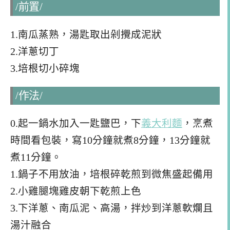
/前置/
1.南瓜蒸熟，湯匙取出剁攪成泥狀
2.洋蔥切丁
3.培根切小碎塊
/作法/
0.起一鍋水加入一匙鹽巴，下
義大利麵
，烹煮
時間看包裝，
寫10分鐘就煮8分鐘，13分鐘就
煮11分鐘。
1.鍋子不用放油，培根碎乾煎到微焦盛起備用
2.小雞腿塊雞皮朝下乾煎上色
3.下洋蔥、南瓜泥、高湯，拌炒到洋蔥軟爛且
湯汁融合