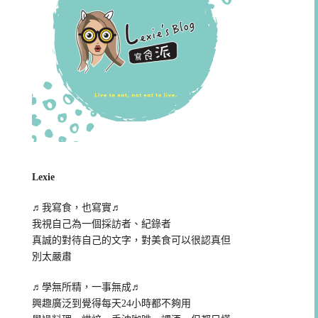
Lexie
♬我寫食，也寫實♬
我視自己為一個採訪者、紀錄者
真誠的對待自己的文字，對美食可以很認真但
別太嚴肅
♬學無所精，一事無成♬
興趣廣泛到覺得每天24小時都不夠用