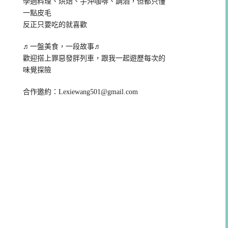
學過料理、烘焙、手沖咖啡、調酒，但都只懂
一點皮毛
反正只要吃的就喜歡
♬一盤美食，一段故事♬
歡迎搭上罪惡發胖列車，跟我一起遊歷每次的
味覺探險
合作邀約：
Lexiewang501@gmail.com