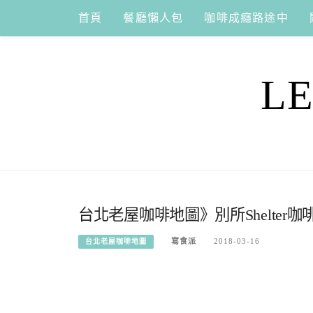
Skip
首頁
餐廳懶人包
咖啡成癮路途中
to
content
L
台北老屋咖啡地圖》別所Shelter咖
寫食派
2018-03-16
台北老屋咖啡地圖