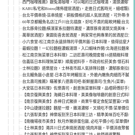
西門咖哩推薦》銀兔湯咖哩，可以喝的日式咖哩湯，湯頭濃郁甘甜
KABU私宅和Bistro(喀佈貍居酒屋)，走進日式舊時光，細嚐飄
台北平價串燒-柒串燒屋，銅板價格的超人氣居酒屋，可外帶/無服
60年京都鰻魚名店江戶川台北插旗，好吃不貴的鬆軟烤鰻|台北必
台北豚骨拉麵|橫濱家系拉麵特濃屋，濃厚豚骨湯頭叉燒美味，炸
萬華居酒屋》東園街喜舍居酒屋，夠家常也夠專業的居酒屋日式
小六食堂-松江南京永遠排隊的平價丼飯/日本料理，值得這麼大名
最蝦拉麵！一幻拉麵極濃蝦湯頭，入口蝦味炸開/北海道拉麵來台
松江南京無菜單日本料理》二訪匠壽司晚間套餐16道精緻料理，
信義區日本料理無菜單》順風號料亭，市政府松菸美食/懷石料理
士林拉麵》道樂屋台，士林夜市超人氣排隊拉麵，濃郁豚骨拉麵
台北鰻魚飯小倉屋-日本百年烤鰻技法，外脆內嫩魚肉細而不膩(菜
台北壽司推薦》瞞著爹八德壽司吧-新鮮握壽司/生魚片(菜單)
大安區日本料理》佐樂壽司，創意無菜單料理，品嚐師傅好手藝
【南京復興美食】海繩日本料理，美美像咖啡廳的創意日式料理
【南京復興美食】赤神日式豬排，商業午餐定食配菜豐富CP值高高
【中山捷運拉麵】麵屋一燈，雞湯濃郁，叉燒吃不慣/菜單價位
【六張犁美食】神樂坂割烹日本料理三訪，精準美味百吃不厭/菜
【南機場夜市美食】秋月炸豬排蛋包飯, 必吃平價小吃/菜單價格
【士林美食】澠井川日式串燒居酒屋/燒肉丼飯，平價消夜聚餐
【六張犁美食】神樂坂割烹日本料理二訪，依然道道驚豔