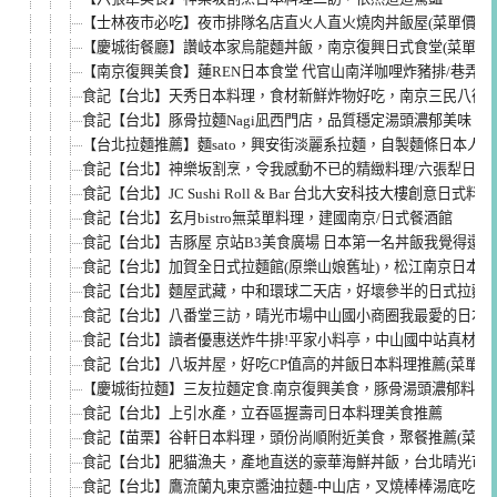
【士林夜市必吃】夜市排隊名店直火人直火燒肉丼飯屋(菜單價位)
【慶城街餐廳】讚岐本家烏龍麵丼飯，南京復興日式食堂(菜單價格
【南京復興美食】蓮REN日本食堂 代官山南洋咖哩炸豬排/巷弄美
食記【台北】天秀日本料理，食材新鮮炸物好吃，南京三民八德路日
食記【台北】豚骨拉麵Nagi凪西門店，品質穩定湯頭濃郁美味
【台北拉麵推薦】麵sato，興安街淡麗系拉麵，自製麵條日本人
食記【台北】神樂坂割烹，令我感動不已的精緻料理/六張犁日本料理
食記【台北】JC Sushi Roll & Bar 台北大安科技大樓創意日式料理
食記【台北】玄月bistro無菜單料理，建國南京/日式餐酒館
食記【台北】吉豚屋 京站B3美食廣場 日本第一名丼飯我覺得還好 (
食記【台北】加賀全日式拉麵館(原樂山娘舊址)，松江南京日本
食記【台北】麵屋武藏，中和環球二天店，好壞參半的日式拉麵(菜單
食記【台北】八番堂三訪，晴光市場中山國小商圈我最愛的日本料理/
食記【台北】讀者優惠送炸牛排!平家小料亭，中山國中站真材實料的
食記【台北】八坂丼屋，好吃CP值高的丼飯日本料理推薦(菜單me
【慶城街拉麵】三友拉麵定食.南京復興美食，豚骨湯頭濃郁料有
食記【台北】上引水產，立吞區握壽司日本料理美食推薦
食記【苗栗】谷軒日本料理，頭份尚順附近美食，聚餐推薦(菜單me
食記【台北】肥貓漁夫，產地直送的豪華海鮮丼飯，台北晴光市場日本
食記【台北】鷹流蘭丸東京醬油拉麵-中山店，叉燒棒棒湯底吃不