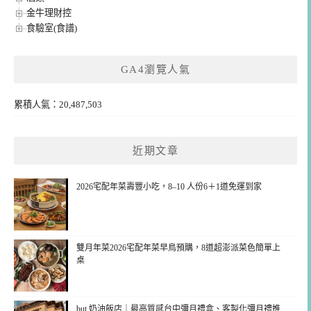
金牛理財控
食驗室(食譜)
GA4瀏覽人氣
累積人氣：20,487,503
近期文章
2026宅配年菜壽豐小吃，8–10 人份6＋1道免運到家
雙月年菜2026宅配年菜早鳥預購，8道超澎派菜色簡單上
桌
but.奶油飯店｜最高質感台中彌月禮盒、客製化彌月禮推