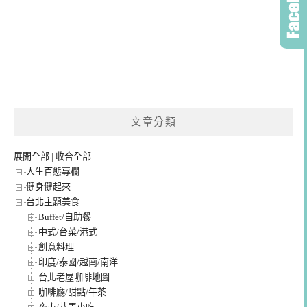
文章分類
展開全部
|
收合全部
人生百態專欄
健身健起來
台北主題美食
Buffet/自助餐
中式/台菜/港式
創意料理
印度/泰國/越南/南洋
台北老屋咖啡地圖
咖啡廳/甜點/午茶