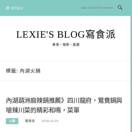
Skip
MENU
to
content
LEXIE'S BLOG寫食派
美食、咖啡、旅遊
標籤:
內湖火鍋
內湖葫洲麻辣鍋推薦》四川龍府，鴛鴦鍋與
嗆辣川菜的精彩和鳴，菜單
火鍋
寫食派
2018-10-29