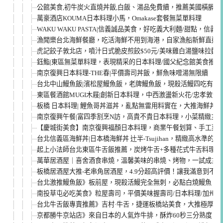
公館美食,初牛炭火直燒丼飯,白飯、湯品免費續，推薦美國橫膈膜
萬豪酒店KOUMA日本料理小馬，Omakase套餐無菜單料理
WAKU WAKU PASTA|信義誠品美食，好吃義大利麵/甜點，信
漁聞樂台北海鮮餐廳，吃活海鮮不用到海港，自家漁船新鮮直送
虎記餃子敦北店，噴汁日式脆皮煎餃$50元/美味雞白湯鹽味拉麵
鈺鮨|東區無菜單料理，表現精采的日本料理/國父紀念館美食推薦
南京復興日本料理-THE春|平價壽司丼飯，鮮魚味噌湯無限續
台北中山鰻魚飯|濱松屋鰻魚飯，老牌鰻魚飯，現殺活鰻四吃有特
東區餐酒館MUGI木屐|創新日本料理，中西激盪新火花/忠孝敦化
板橋 日本料理| 鯉魚哥丼滋丼，亂點無雷用料實在，大推海鮮丼飯
南京復興午餐|富四季割烹N訪，高貴不貴日本料理，小菜精緻主
【慶城街美食】南京復興福顏日本料理，商業午餐划算、手工菜值
台北信義區海鮮丼|日本橋海鮮丼 辻半-Tsujihan，精緻高水準
起上小法師台北東區牛舌飯推薦，炭烤牛舌+多種花式牛舌料理，
萬華居酒屋｜喜舍酒食串燒，溫馨美味的串燒、烤物，一試成主
板橋居酒屋大推-老串角居酒屋，4.9分超高評價！讓我滿意到不
台北激推鰻魚飯》板前屋，現殺活鰻完全無刺，必點白燒鰻魚，
南投草屯必吃美食》粒屋壽司，平價美味握壽司/日本料理/加州
台北牛舌飯專賣推薦》吉村·牛舌，捷運板橋站美食，大推極厚切
京都勝牛京站店》來自日本的人氣炸牛排，酥炸60秒三分熟度，