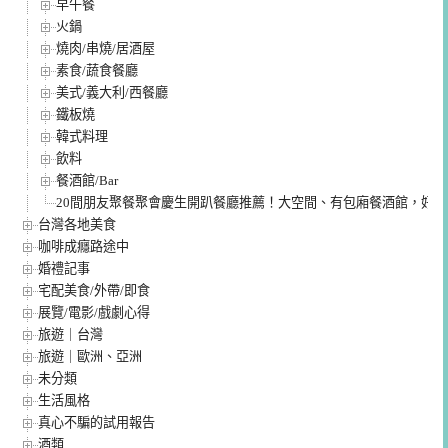
早午餐
火鍋
燒肉/串燒/居酒屋
素食/蔬食餐廳
美式/義大利/西餐廳
鐵板燒
韓式料理
飲料
餐酒館/Bar
20間朋友聚餐聚會慶生開趴餐廳推薦！大空間、有包廂餐酒館，好
台灣各地美食
咖啡成癮路途中
婚禮記事
宅配美食/外帶/即食
展覽/電影/戲劇心得
旅遊｜台灣
旅遊｜歐洲、亞洲
未分類
生活風格
真心不騙的試用報告
酒類