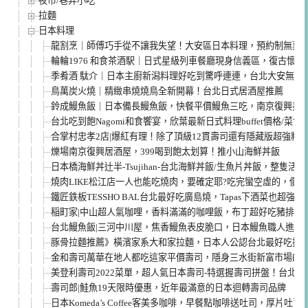
夜市/巷弄小吃
拉麵
日本料理
龍割烹｜師傅巧手從不讓我失望！大安區日本料理，預約制無菜
輪輪1976 和食茶酒駅｜日式星級列車餐廳現身信義區，復古懷
季肴酒 駄介｜日本主廚新潟料理好吃到驚呼連連，台北大安無菜
鳥萬炭火燒｜精緻串燒燒鳥全新開幕！台北日式居酒屋推薦
鈴成鰻魚飯｜日本備長鰻魚飯，快餐平價鰻魚三吃，南京復興美
台北吃到飽Nagomi和食饗宴，欣葉最新日式料理buffet價格/菜
合掌村忠孝2店|爆紅有理！除了頂級12貫壽司還有隱藏版超強料
爍場南京復興居酒屋，399喝到飽太划算！推小山海鮮丼飯
日本橋海鮮丼辻半-Tsujihan-台北海鮮丼飯/生魚片丼飯，整隻活
燒肉LIKE松江店一人也能吃燒肉，要確定耶?吃完蠻空虛的，價
鐵匠鉄板TESSHO BAL台北最好吃廣島燒，Tapas下酒菜也超
稲町家|中山超人氣咖哩，香料滿滿的咖哩飯，布丁超好吃豬排超
台北鰻魚飯|三河中川屋，焦香鰻魚表皮脆口，日本鰻魚職人進軍
豚骨拉麵推薦》橫濱家系大和家拉麵，日本人公認台北最好吃拉麵
金和壽司萬華在地人都吃這家平價壽司，隱身三水街新富市場的
美登利壽司2022菜單，超人氣日本壽司-特選握壽司拼盤！台北
壽司郎|鮭魚19天限時優惠，近年最滿意的日本迴轉壽司品牌
日本Komeda’s Coffee客美多咖啡，早餐點咖啡送吐司，厚片吐