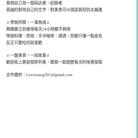
我視自己為一個採訪者、紀錄者
真誠的對待自己的文字，對美食可以很認真但別太嚴肅
♬學無所精，一事無成♬
興趣廣泛到覺得每天24小時都不夠用
學過料理、烘焙、手沖咖啡、調酒，但都只懂一點皮毛
反正只要吃的就喜歡
♬一盤美食，一段故事♬
歡迎搭上罪惡發胖列車，跟我一起遊歷每次的味覺探險
合作邀約：
Lexiewang501@gmail.com