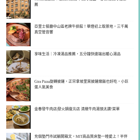
薦
亞里士餐廳中山區老牌牛排館！華燈初上取景地，三千萬
真空管音響
享味生活｜冷凍湯品推薦，五分鐘快速端出暖心湯品
Gira Pizza旋轉披薩，正宗拿坡里窯披薩燉飯也好吃，小巨
蛋人氣美食
金春發牛肉店|發火鍋復北店 清燉牛肉湯頭太讚!菜單
充個墊門市試躺開箱文，MIT高品質床墊一睡愛上！半伴