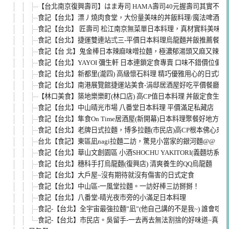
【台北南京復興壽司】はま寿司 HAMA壽司40元握壽司其實不平價(
食記【台北】漂丿燒肉食堂，大份量美味的丼飯料理/魔法啤酒，東
食記【台北】 匠壽司 松江南京無菜單日本料理，真材實料美味到
食記【台北】捷運雙連站弍三-平價日本料理烏龍麵丼飯推薦餐廳(菜單
食記【台 北】鬼金棒日本辣麻味噌拉麵，極濃郁湯頭又麻又辣，
食記【台北】YAYOI 彌生軒 日本連鎖定食專賣 口味不錯價位偏高 
食記【台北】新都里(瀧四) 高級懷石料理 精巧優雅用心的日式料
食記【台北】南港展覽館捷運站美食-涓邸居酒屋好吃平價餐廳推薦
【林口美食】築地樂樂町(林口店) 高CP值日本料理 丼飯定食生魚
食記【台北】中山晴光市場 八番堂日本料理 平價滿足私藏店
食記【台北】隼食On Time居酒屋(新開幕)日本料理聚餐好地方
食記【台北】老牌日式拉麵，博多拉麵(市民店)高CP根本佛心來
台北【食記】東區凪nagi拉麵二訪，驚見小當家的銀河麵@@
食記【台北】華山文創園區 小酒SHOCHU YAKITORI(義麵坊系列
食記【台北】穗科手打烏龍麵(復興店) 清爽養生的QQ烏龍麵
食記【台北】大戶屋~沒有期待就沒有傷害的日式定食
食記【台北】中山區-一風堂拉麵。一訪好棒三訪掰掰！
食記【台北】八番堂-晴光夜市旁的小滿足日本料理
食記-【台北】全宇宙最強拉麵”凪”(他自己講的不是我~) 誰會唸啊
食記-【台北】市民店。吳留手-一去再去無法割捨的好味道~真的