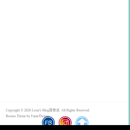
Copyright © 2026 Lexie's Blog寫食派. All Rights Reserved.
Boston Theme by
FameThemes
Blogimove部落格搬家技術服務