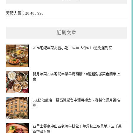
累積人氣：20,485,990
近期文章
2026宅配年菜壽豐小吃，8–10 人份6＋1道免運到家
雙月年菜2026宅配年菜早鳥預購，8道超澎派菜色簡單上
桌
but.奶油飯店｜最高質感台中彌月禮盒、客製化彌月禮推
薦
亞里士餐廳中山區老牌牛排館！華燈初上取景地，三千萬
真空管音響