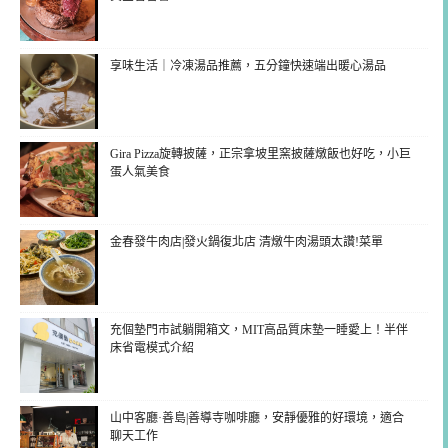
享味生活｜冷凍湯品推薦，五分鐘快速端出暖心湯品
Gira Pizza旋轉披薩，正宗拿坡里窯披薩燉飯也好吃，小巨
蛋人氣美食
金春發牛肉店|發火鍋復北店 清燉牛肉湯頭太讚!菜單
充個墊門市試躺開箱文，MIT高品質床墊一睡愛上！半伴
床省電模式介紹
山中客廳·善島|善導寺咖啡廳，安靜優雅的好環境，適合
聊天工作