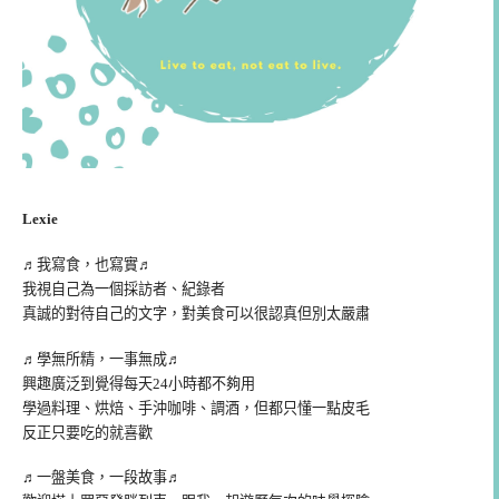
Lexie
♬我寫食，也寫實♬
我視自己為一個採訪者、紀錄者
真誠的對待自己的文字，對美食可以很認真但別太嚴肅
♬學無所精，一事無成♬
興趣廣泛到覺得每天24小時都不夠用
學過料理、烘焙、手沖咖啡、調酒，但都只懂一點皮毛
反正只要吃的就喜歡
♬一盤美食，一段故事♬