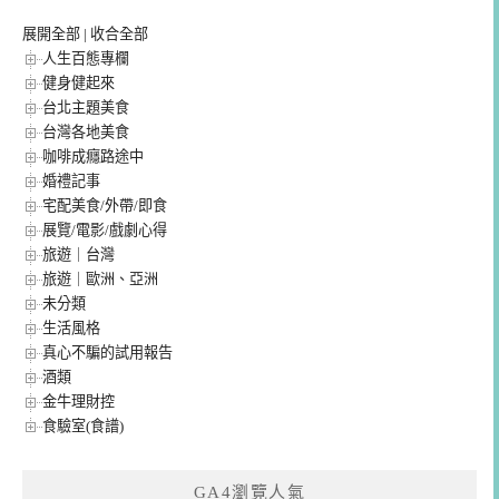
展開全部
|
收合全部
人生百態專欄
健身健起來
台北主題美食
台灣各地美食
咖啡成癮路途中
婚禮記事
宅配美食/外帶/即食
展覽/電影/戲劇心得
旅遊｜台灣
旅遊｜歐洲、亞洲
未分類
生活風格
真心不騙的試用報告
酒類
金牛理財控
食驗室(食譜)
GA4瀏覽人氣