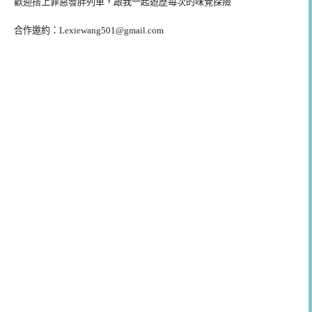
歡迎搭上罪惡發胖列車，跟我一起遊歷每次的味覺探險
合作邀約：
Lexiewang501@gmail.com