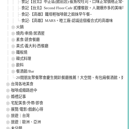
食記【台北】中正區(館前店)-鯊魚咬吐司。口味正常價格正常一
食記【台北】Second Floor Cafe 貳樓餐飲。人潮爆炸多的美味早
食記-【高雄】鐵塔輕咖啡館之姐妹早午餐~
食記-【高雄】MARS。睦工廠-認識這個複合式的高雄味
火鍋
燒肉/串燒/居酒屋
素食/蔬食餐廳
美式/義大利/西餐廳
鐵板燒
韓式料理
飲料
餐酒館/Bar
20間朋友聚餐聚會慶生開趴餐廳推薦！大空間、有包廂餐酒館，好
台灣各地美食
咖啡成癮路途中
婚禮記事
宅配美食/外帶/即食
展覽/電影/戲劇心得
旅遊｜台灣
旅遊｜歐洲、亞洲
未分類