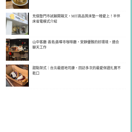
充個墊門市試躺開箱文，MIT高品質床墊一睡愛上！半伴
床省電模式介紹
山中客廳·善島|善導寺咖啡廳，安靜優雅的好環境，適合
聊天工作
甜點架式｜台北最道地司康，回訪多次的最愛保證扎實不
乾口