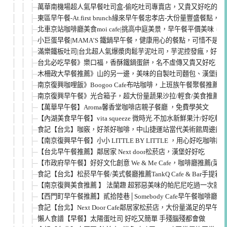
萬華南機場超人氣早餐吐司盒-偷吃吐司專賣店，又貴又好吃的鬆
東區早午餐-At.first brunch緣來早午餐忠孝店-大份量豐盛餐點，
北車京站咖啡廳美食moi cafe|挑高中庭美景，早午餐平價美味
小巨蛋早餐|MAMA’S 鐵鍋早午餐，健康用心的餐點，可惜不是我
滿樂鐵板吐司|台北超人氣爆漿肉鬆芋泥吐司，芋泥控發瘋，好險I
台北必吃早餐》樂口福，香酥鐵鍋蛋餅，名不虛傳又貴又好吃，
木柵政大早餐推薦》山的另一邊，美味的自製吐司麵包、漢堡麵
南京復興咖哩飯》Boogoo Cafe布咕咖啡，上班族午餐聚餐推薦
南京復興早午餐》光合箱子，超大份量蔬果沙拉/輕食/美食推薦
【萬華早午餐】Aroma馨香堂咖啡店親子餐廳 ，免費學英文
【內湖美食早午餐】vita squeeze 微時光.不加水新鮮果汁/好吃輕
食記【台北】咖竅，好茶好咖啡，中山捷運站當代美術館周邊飲料輕食
【南京復興早午餐】小小 LITTLE BY LITTLE ，用心好吃咖啡廳推
【台北早午餐推薦】鄰居家 Next door松菸店，漢堡好好吃
【市政府早午餐】好好文化創意 We & Me Cafe，咖啡廳推薦(菜單m
食記【台北】松菸早午餐/美式餐廳推薦TankQ Cafe & Bar手提箱早
【南京復興美食推薦 】 法蘭趣 超邪惡美味的帕尼尼吃過一次就念念不
【西門町早午餐推薦】貳拾陸巷│Somebody Cafe早午餐咖啡廳(菜
食記【台北】Next Door Cafe鄰居家松菸店，大份量滿足的早午餐
懶人食譜【早餐】太陽蛋吐司 好吃又簡單 手殘腦殘都會做