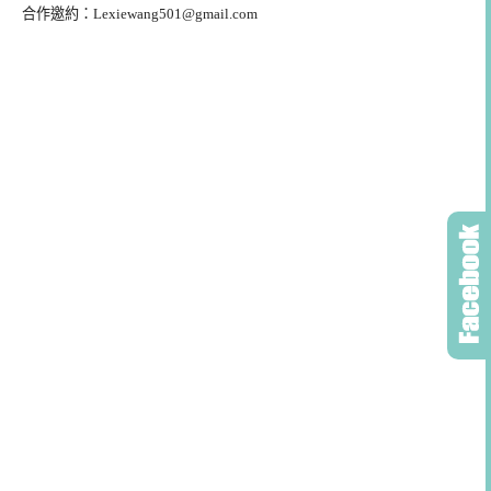
合作邀約：
Lexiewang501@gmail.com