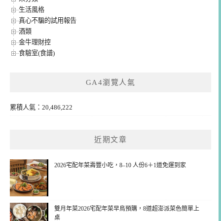
生活風格
真心不騙的試用報告
酒類
金牛理財控
食驗室(食譜)
GA4瀏覽人氣
累積人氣：20,486,222
近期文章
2026宅配年菜壽豐小吃，8–10 人份6＋1道免運到家
雙月年菜2026宅配年菜早鳥預購，8道超澎派菜色簡單上
桌