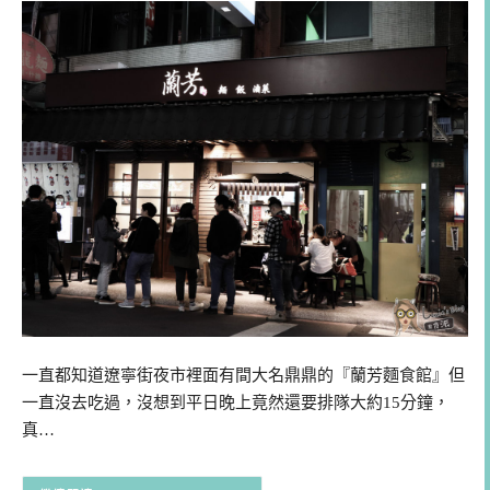
一直都知道遼寧街夜市裡面有間大名鼎鼎的『蘭芳麵食館』但
一直沒去吃過，沒想到平日晚上竟然還要排隊大約15分鐘，
真…