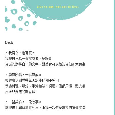
Lexie
♬我寫食，也寫實♬
我視自己為一個採訪者、紀錄者
真誠的對待自己的文字，對美食可以很認真但別太嚴肅
♬學無所精，一事無成♬
興趣廣泛到覺得每天24小時都不夠用
學過料理、烘焙、手沖咖啡、調酒，但都只懂一點皮毛
反正只要吃的就喜歡
♬一盤美食，一段故事♬
歡迎搭上罪惡發胖列車，跟我一起遊歷每次的味覺探險