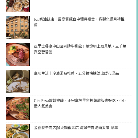
but.奶油飯店｜最高質感台中彌月禮盒、客製化彌月禮推
薦
亞里士餐廳中山區老牌牛排館！華燈初上取景地，三千萬
真空管音響
享味生活｜冷凍湯品推薦，五分鐘快速端出暖心湯品
Gira Pizza旋轉披薩，正宗拿坡里窯披薩燉飯也好吃，小巨
蛋人氣美食
金春發牛肉店|發火鍋復北店 清燉牛肉湯頭太讚!菜單