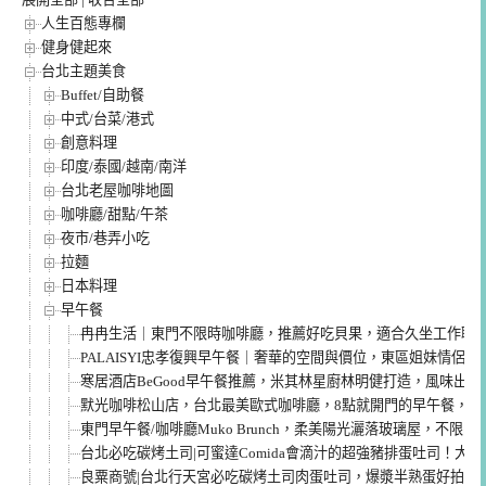
人生百態專欄
健身健起來
台北主題美食
Buffet/自助餐
中式/台菜/港式
創意料理
印度/泰國/越南/南洋
台北老屋咖啡地圖
咖啡廳/甜點/午茶
夜市/巷弄小吃
拉麵
日本料理
早午餐
冉冉生活｜東門不限時咖啡廳，推薦好吃貝果，適合久坐工作聊
PALAISYI忠孝復興早午餐｜奢華的空間與價位，東區姐妹情侶約
寒居酒店BeGood早午餐推薦，米其林星廚林明健打造，風味出
默光咖啡松山店，台北最美歐式咖啡廳，8點就開門的早午餐，小
東門早午餐/咖啡廳Muko Brunch，柔美陽光灑落玻璃屋，不限時
台北必吃碳烤土司|可蜜達Comida會滴汁的超強豬排蛋吐司！大
良粟商號|台北行天宮必吃碳烤土司肉蛋吐司，爆漿半熟蛋好拍也