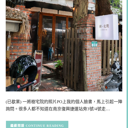
(已歇業) 一將樹宅院的照片PO上我的個人臉書，馬上引起一陣
詢問。很多人都不知道在南京復興捷運站旁3號/4號走…
CONTINUE READING