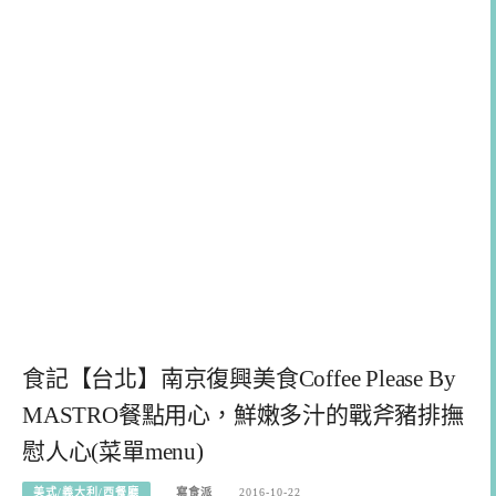
食記【台北】南京復興美食Coffee Please By
MASTRO餐點用心，鮮嫩多汁的戰斧豬排撫
慰人心(菜單menu)
美式/義大利/西餐廳
寫食派
2016-10-22