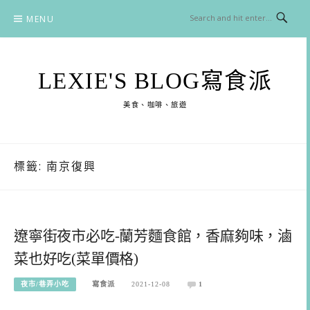
Skip
MENU
to
content
LEXIE'S BLOG寫食派
美食、咖啡、旅遊
標籤:
南京復興
遼寧街夜市必吃-蘭芳麵食館，香麻夠味，滷
菜也好吃(菜單價格)
夜市/巷弄小吃
寫食派
2021-12-08
1