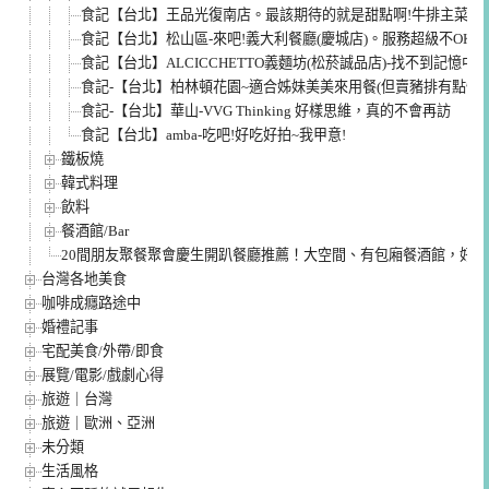
食記【台北】王品光復南店。最該期待的就是甜點啊!牛排主菜有
食記【台北】松山區-來吧!義大利餐廳(慶城店)。服務超級不OK東
食記【台北】ALCICCHETTO義麵坊(松菸誠品店)-找不到記憶
食記-【台北】柏林頓花園~適合姊妹美美來用餐(但賣豬排有點怪?
食記-【台北】華山-VVG Thinking 好樣思維，真的不會再訪
食記【台北】amba-吃吧!好吃好拍~我甲意!
鐵板燒
韓式料理
飲料
餐酒館/Bar
20間朋友聚餐聚會慶生開趴餐廳推薦！大空間、有包廂餐酒館，好
台灣各地美食
咖啡成癮路途中
婚禮記事
宅配美食/外帶/即食
展覽/電影/戲劇心得
旅遊｜台灣
旅遊｜歐洲、亞洲
未分類
生活風格