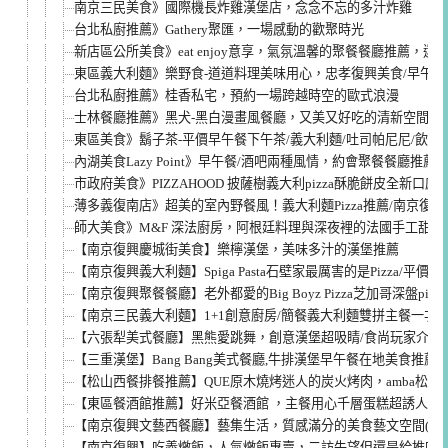
南京三民美食》國際機長炸雞漢堡店，念念不忘的多汁炸雞
台北私廚推薦》Gathery聚匯，一場感動的歡聚時光
新店區公所美食》eat enjoy意享，氣氛溫馨的聚餐餐廳推薦，還
東區義大利麵》樂野食-道道料理美味用心，忠孝復興美食/早午餐/漢
台北私廚推薦》桂香私宅，預約一場跨越時空的歐式浪漫
士林餐廳推薦》黑犬-黑白漫畫風餐廳，又美又好吃的清新空間
東區美食》鬍子茶-平價早午餐下午茶/義大利麵/吐司帕尼尼/飲
內湖美食Lazy Point》早午餐/酒吧兩種風情，約會聚餐餐廳推薦
市政府美食》PIZZAHOOD 披薩樹義大利pizza酥脆餅皮全新口
薄多義復南店》超美的室內野餐風！義大利麵Pizza推薦/南京復興
師大美食》M&F 深法廚房，阿根廷料理與深夜裡的法國手工甜點
【南京復興慶城街美食】樂檸漢堡，美味多汁的漢堡推薦
【南京復興義大利麵】Spiga Pasta石壁家最厲害的是Pizza/平價
【南京復興聚餐餐廳】老外都愛的Big Boyz Pizza芝加哥深盤pizz
【南京三民義大利麵】1+1創意廚房/簡餐義大利麵雙拼主餐一次
【六張犁美式餐廳】黑熊愛跳舞，創意漢堡超吸睛/食尚玩家介紹/
【三重漢堡】Bang Bang美式餐廳,牛排漢堡早午餐在地美食推薦
【松山西餐排餐推薦】QUE原木燒烤迷人的炭火烤肉，amba松山
【東區餐酒館推薦】好米亞餐酒館 ，主餐用心千層蛋糕超誘人/近仁愛
【南京復興文藝西餐廳】藝集生活，質感滿分的美食藝文空間(菜單m
【南京復興】吃義燉飯，人氣燉飯專賣，二訪失望但還是給推吧(菜單