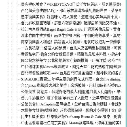
書店裡吃美食？WIRED TOKYO日式洋食信義店，隱身蔦屋書
西門超美咖啡廳JAI宅，都市叢林滿滿植栽的繽紛世界，菜單介紹
忠孝復興美食》好豐味-小店大驚艷！道道用心美味高貴不貴，東
台北必吃德國豬腳，舒曼六號南京店》豬腳皮脆肉嫩又不油，大推
松江南京餐酒館Bagel Bagel Cafe & Bar》濃濃英倫風情
淡水竹圍牛排推薦》品味牛排餐酒館，平價的高級享受，真材實
南京復興義大利麵》請請義大利餐廳，用餐時段絕對一位難求的超人
十方長私廚|十倍強大的夢想，台北大安區精緻私廚推薦，可包場
香頌私宅洋樓|台北約會餐廳首選，精緻歐風私宅料理，提供小型
國父紀念館美食|台北道地義大利餐廳推薦，巧哚洋房-必吃牛肚包
中和環球美食Mastro戰斧教父，肉鬼天堂！乾式熟成牛肉/戰斧
西門聚餐餐廳吃吧|amba台北西門町意舍酒店，超棒採光的各式
STAGIAIRE實習生|年輕主廚的創意法式料理，台北fine dinin
台北pizza推薦|義大利米蘭手工窯烤披薩，用料頂級的酥香Pizza，
公館美食-窩巷弄，保證好吃的義大利麵(進口義大利麵條)、早午
台北牛排推薦》驢子餐廳/華泰王子大飯店，近年來吃到最滿意的
公館美食》IA Captain國際機長，全新台灣古香辣腿排，香辣醃
木柵美食舒曼6號餐館》超強德國豬腳，預約才吃得到！文山區政
民生社區美食》杜象餐酒館Duchamp Bistro & Cafe-餐桌上的實
中山區餐酒館松江南京美食》Manta歐陸料理，海洋主題的美味