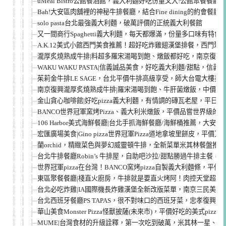
uMeal Bistro公館餐酒館，義大利麵好吃份量又大!公館聚餐餐廳
Bah!大安區肉舖裡的神秘牛排餐廳，結合Fine dining的約會餐廳(
solo pasta台北最強義大利麵，破萬評價的正統義大利餐館
又一間商行Spaghetti義大利麵，每天都爆滿，份量多口味有特
A.K.12美式小館西門美食推薦！超好吃炸雞翅漢堡排餐，西門聚
瀧厚炙燒熟成牛排|料超多羅宋湯喝到飽、燉飯都好吃，南京復興
WAKU WAKU PASTA|信義誠品美食，好吃義大利麵/甜點，信
茱莉金牛排LE SAGE，台北平價牛排高級享受，師大台電大樓美
南京復興瀧厚炙燒熟成牛排|羅宋湯喝到飽、牛肝菌燉飯，中價位
金山貪心咖啡館|好吃pizza義大利麵，有情調的磚瓦老屋，平日
BANCO世界冠軍窯烤Pizza、義大利米燉飯，平價品嘗世界級
106 Harbor美式海鮮餐廳|台北手抓海鮮餐廳/海鮮桶推薦，大
宏匯廣場美食|Gino pizza世界冠軍Pizza道地拿坡里餅皮，平價又
蘭orchid，精緻菜色與夢幻威靈頓牛排，全新菜單米其林餐盤推
台北牛排餐廳Robin’s 牛排屋，自助吧沙拉/甜點勝過牛排主餐
世界冠軍pizza在台灣！BANCO窯烤pizza自製義大利麵條，平價正
東區聚餐餐廳|棧直火廚房，牛排就是要直火烤阿！肉控天堂超狂
台北必吃炸雞|IA國際機長炸雞漢堡全新改版菜單，南京三民美食
台北西班牙餐廳PS TAPAS，很不對味口的西班牙菜，忠孝復興餐
華山美食Monster Pizza怪獸披薩(未來市)，平價好吃的美式pi
MUME|台灣食材的升級詮釋，第一次吃到破萬，米其林一星、亞洲