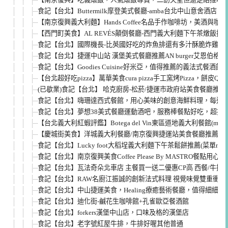
食記【台北】Buttermilk摩登美式餐廳-amba台北中山意舍酒店，
【南京復興義大利麵】Hands Coffee名品手作咖啡坊，美酒與咖啡餐
【西門町美食】AL REVÉS顛倒餐廳-西門義大利麵下午茶燉飯
食記【台北】國際機長-比英國好吃的炸魚排還有多汁酥脆炸雞!南京
食記【台北】捷運中山站 漢堡美式餐廳推薦AN burger艾恩伯格 (菜
食記【台北】Goodies Cuisine好米亞，值得推薦的義法式餐酒館
【台北超好吃pizza】萬華美食cura pizza手工窯烤Pizza，餅
(已歇業)食記【台北】 哈克廚房-松菸/捷運市政府站美食餐廳推薦，
食記【台北】嗨珊達西式餐館，用心美味的創意海鮮料理，每道都好
食記【台北】夢想38美式餐廳運動酒吧，服務棒餐點好吃，超推漢
【台北義大利紅蝦評鑑】Botega del Vin東區道地義大利餐館(men
【慶城街美食】洋城義大利餐廳/南京復興捷運站美食餐廳推薦(men
食記【台北】Lucky foot大稻埕義大利麵下午茶鬆餅推薦(菜單menu
食記【台北】南京復興美食Coffee Please By MASTRO餐點
食記【台北】瓦法奇朵北車店 主餐買一送二優惠CP高 西餐/牛排/義
食記【台北】RAW名廚江振誠的創新法式料理 視覺味覺雙重衝擊
食記【台北】中山捷運美食，Healing療癒藝術餐廳，值得細細品嘗
食記【台北】迪化街-鹹花生咖啡館+孔雀歐亞餐酒館
食記【台北】forkers漢堡中山店，口味及格的漢堡店
食記【台北】老字號紅屋牛排，牛排好喔其他普通