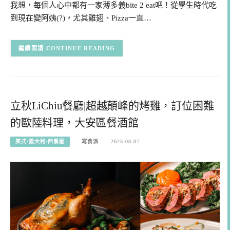
我想，每個人心中都有一家薄多義bite 2 eat吧！從學生時代吃
到現在變阿姨(?)，尤其雞翅、Pizza一直…
CONTINUE READING
立秋LiChiu餐廳|超越顛峰的烤雞，訂位困難
的歐陸料理，大安區餐酒館
美式/義大利/西餐廳
寫食派
2023-08-07