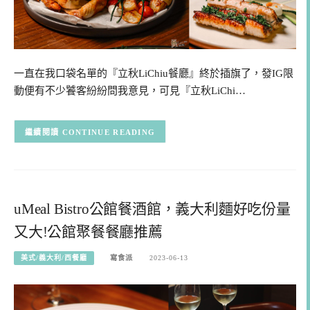
一直在我口袋名單的『立秋LiChiu餐廳』終於插旗了，發IG限
動便有不少饕客紛紛問我意見，可見『立秋LiChi…
CONTINUE READING
uMeal Bistro公館餐酒館，義大利麵好吃份量
又大!公館聚餐餐廳推薦
美式/義大利/西餐廳
寫食派
2023-06-13