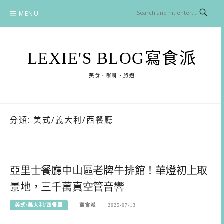
Skip
MENU
to
content
LEXIE'S BLOG寫食派
美食、咖啡、旅遊
分類:
美式/義大利/西餐廳
亞里士餐廳中山區老牌牛排館！華燈初上取
景地，三千萬真空管音響
美式/義大利/西餐廳
寫食派
2025-07-13