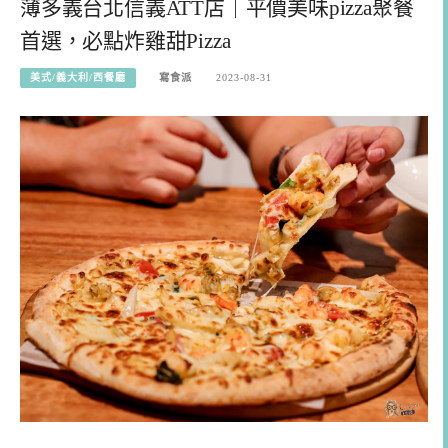
薄多義台北信義ATT店｜平價美味pizza聚餐
首選，必點炸雞甜Pizza
美式/義大利/西餐廳
寫食派
2023-08-31