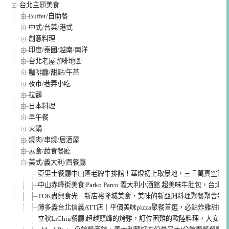
台北主題美食
Buffet/自助餐
中式/台菜/港式
創意料理
印度/泰國/越南/南洋
台北老屋咖啡地圖
咖啡廳/甜點/午茶
夜市/巷弄小吃
拉麵
日本料理
早午餐
火鍋
燒肉/串燒/居酒屋
素食/蔬食餐廳
美式/義大利/西餐廳
亞里士餐廳中山區老牌牛排館！華燈初上取景地，三千萬真空管
中山赤峰街美食|Parko Parco 義大利小酒館 超美味牛肚包，台
TOK盡興食光｜新店裕隆城美食，美味的新亞洲料理聚餐聚會新
薄多義台北信義ATT店｜平價美味pizza聚餐首選，必點炸雞甜Pizz
立秋LiChiu餐廳|超越顛峰的烤雞，訂位困難的歐陸料理，大安區