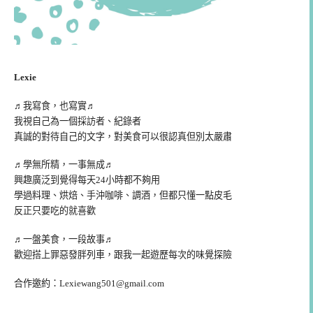
Lexie
♬我寫食，也寫實♬
我視自己為一個採訪者、紀錄者
真誠的對待自己的文字，對美食可以很認真但別太嚴肅
♬學無所精，一事無成♬
興趣廣泛到覺得每天24小時都不夠用
學過料理、烘焙、手沖咖啡、調酒，但都只懂一點皮毛
反正只要吃的就喜歡
♬一盤美食，一段故事♬
歡迎搭上罪惡發胖列車，跟我一起遊歷每次的味覺探險
合作邀約：
Lexiewang501@gmail.com