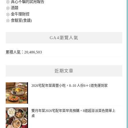
真心不騙的試用報告
酒類
金牛理財控
食驗室(食譜)
GA4瀏覽人氣
累積人氣：20,486,503
近期文章
2026宅配年菜壽豐小吃，8–10 人份6＋1道免運到家
雙月年菜2026宅配年菜早鳥預購，8道超澎派菜色簡單上
桌