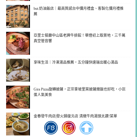
but.奶油飯店｜最高質感台中彌月禮盒、客製化彌月禮推
薦
亞里士餐廳中山區老牌牛排館！華燈初上取景地，三千萬
真空管音響
享味生活｜冷凍湯品推薦，五分鐘快速端出暖心湯品
Gira Pizza旋轉披薩，正宗拿坡里窯披薩燉飯也好吃，小巨
蛋人氣美食
金春發牛肉店|發火鍋復北店 清燉牛肉湯頭太讚!菜單