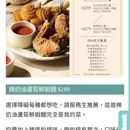
辣奶油蘆筍鮮蝦麵 $289
選擇障礙每種都想吃，請服務生推薦，這道辣
奶油蘆筍鮮蝦麵完全是我的菜。
奶醬加上辣度的提味，變的很有層次，口味很