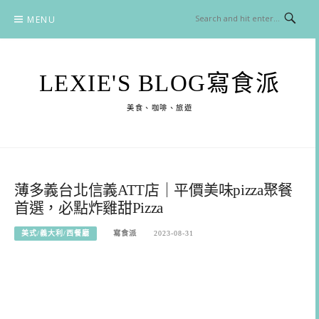
Skip
MENU
to
content
LEXIE'S BLOG寫食派
美食、咖啡、旅遊
薄多義台北信義ATT店｜平價美味pizza聚餐
首選，必點炸雞甜Pizza
美式/義大利/西餐廳
寫食派
2023-08-31