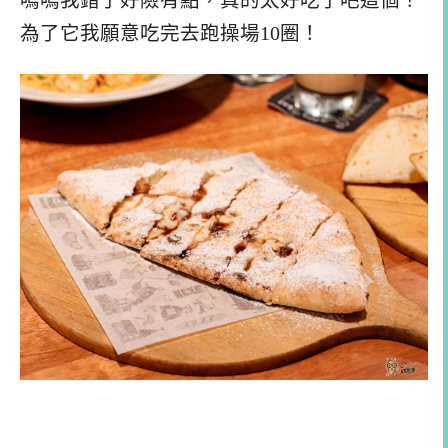
嗚嗚我錯了好險有點，真的太好吃了吧這個！
為了它我願意吃完去跑操場10圈！