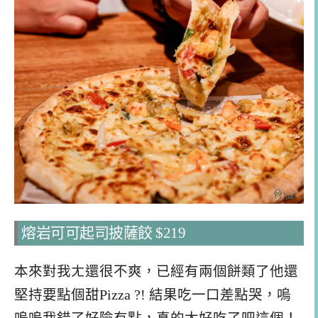
熔岩可可起司披薩餃 $219
本來對我ㄤ還很不爽，已經有兩個餅類了他還
堅持要點個甜Pizza ?! 結果吃一口差點哭，嗚