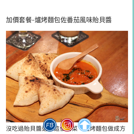
加價套餐-爐烤麵包佐番茄風味貽貝醬
沒吃過貽貝醬選了這個前菜，爐烤麵包做成方