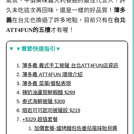
氣氛、平價美味義大利餐點的最佳代言人！許
久未吃這次再回味，還是一樣的好品質！
薄多
義
在台北也換過了許多地點，目前只有在
台北
ATT4FUN的五樓
才有喔！
▼章節快速指引▼
薄多義 義式手工披薩 台北ATT4FUN店資訊
薄多義 ATT4FUN 環境介紹
薄多義 菜單/餐點表現
辣奶油蘆筍鮮蝦麵 $289
泰式海鮮披薩 $309
熔岩可可起司披薩餃 $219
+$329 超值套餐
加價套餐-爐烤麵包佐番茄風味貽貝醬