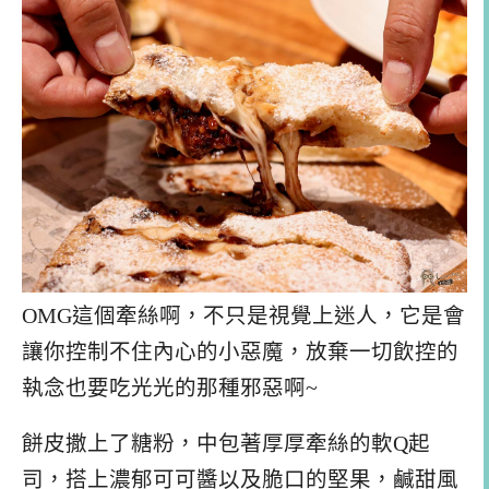
OMG這個牽絲啊，不只是視覺上迷人，它是會
讓你控制不住內心的小惡魔，放棄一切飲控的
執念也要吃光光的那種邪惡啊~
餅皮撒上了糖粉，中包著厚厚牽絲的軟Q起
司，搭上濃郁可可醬以及脆口的堅果，鹹甜風