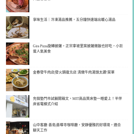
享味生活｜冷凍湯品推薦，五分鐘快速端出暖心湯品
Gira Pizza旋轉披薩，正宗拿坡里窯披薩燉飯也好吃，小巨
蛋人氣美食
金春發牛肉店|發火鍋復北店 清燉牛肉湯頭太讚!菜單
充個墊門市試躺開箱文，MIT高品質床墊一睡愛上！半伴
床省電模式介紹
山中客廳·善島|善導寺咖啡廳，安靜優雅的好環境，適合
聊天工作