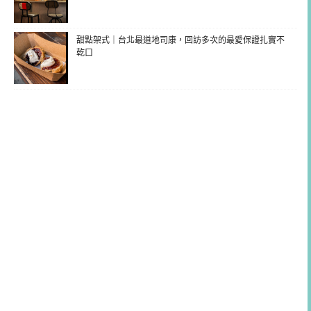
甜點架式｜台北最道地司康，回訪多次的最愛保證扎實不
乾口