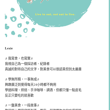
Lexie
♬我寫食，也寫實♬
我視自己為一個採訪者、紀錄者
真誠的對待自己的文字，對美食可以很認真但別太嚴肅
♬學無所精，一事無成♬
興趣廣泛到覺得每天24小時都不夠用
學過料理、烘焙、手沖咖啡、調酒，但都只懂一點皮毛
反正只要吃的就喜歡
♬一盤美食，一段故事♬