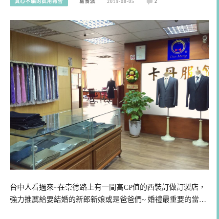
真心不騙的試用報告
寫食派
2019-08-05
2
台中人看過來~在崇德路上有一間高CP值的西裝訂做訂製店，
強力推薦給要結婚的新郎新娘或是爸爸們~ 婚禮最重要的當…