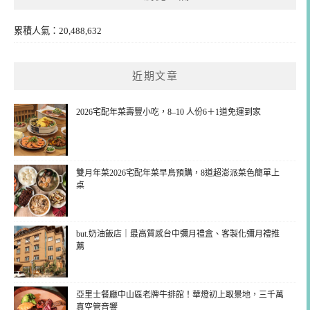
累積人氣：20,488,632
近期文章
2026宅配年菜壽豐小吃，8–10 人份6＋1道免運到家
雙月年菜2026宅配年菜早鳥預購，8道超澎派菜色簡單上
桌
but.奶油飯店｜最高質感台中彌月禮盒、客製化彌月禮推
薦
亞里士餐廳中山區老牌牛排館！華燈初上取景地，三千萬
真空管音響