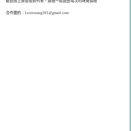
歡迎搭上罪惡發胖列車，跟我一起遊歷每次的味覺探險
合作邀約：
Lexiewang501@gmail.com