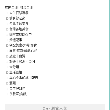
展開全部
|
收合全部
人生百態專欄
健身健起來
台北主題美食
台灣各地美食
咖啡成癮路途中
婚禮記事
宅配美食/外帶/即食
展覽/電影/戲劇心得
旅遊｜台灣
旅遊｜歐洲、亞洲
未分類
生活風格
真心不騙的試用報告
酒類
金牛理財控
食驗室(食譜)
GA4瀏覽人氣