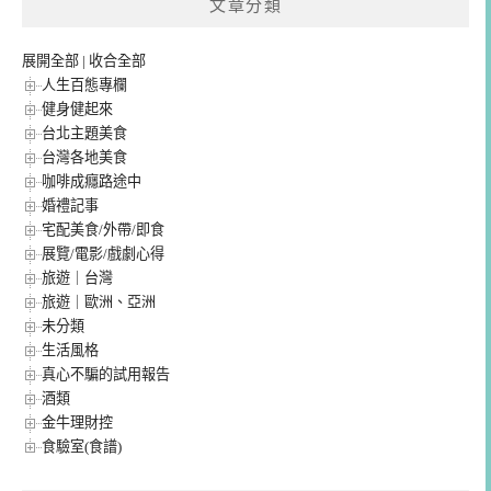
文章分類
展開全部
|
收合全部
人生百態專欄
健身健起來
台北主題美食
台灣各地美食
咖啡成癮路途中
婚禮記事
宅配美食/外帶/即食
展覽/電影/戲劇心得
旅遊｜台灣
旅遊｜歐洲、亞洲
未分類
生活風格
真心不騙的試用報告
酒類
金牛理財控
食驗室(食譜)