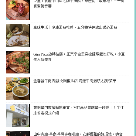
亞里士餐廳中山區老牌牛排館！華燈初上取景地，三千萬
真空管音響
享味生活｜冷凍湯品推薦，五分鐘快速端出暖心湯品
Gira Pizza旋轉披薩，正宗拿坡里窯披薩燉飯也好吃，小巨
蛋人氣美食
金春發牛肉店|發火鍋復北店 清燉牛肉湯頭太讚!菜單
充個墊門市試躺開箱文，MIT高品質床墊一睡愛上！半伴
床省電模式介紹
山中客廳·善島|善導寺咖啡廳，安靜優雅的好環境，適合