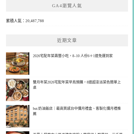
GA4瀏覽人氣
累積人氣：20,487,788
近期文章
2026宅配年菜壽豐小吃，8–10 人份6＋1道免運到家
雙月年菜2026宅配年菜早鳥預購，8道超澎派菜色簡單上
桌
but.奶油飯店｜最高質感台中彌月禮盒、客製化彌月禮推
薦