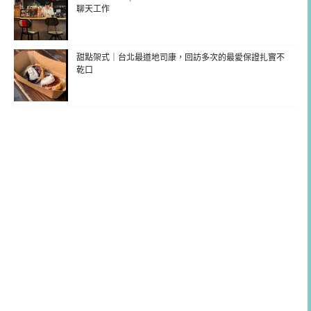
聊天工作
甜點架式｜台北最道地司康，回訪多次的最愛保證扎實不
乾口