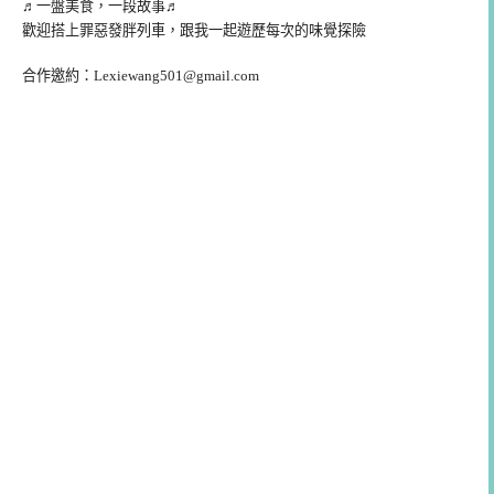
♬一盤美食，一段故事♬
歡迎搭上罪惡發胖列車，跟我一起遊歷每次的味覺探險
合作邀約：
Lexiewang501@gmail.com