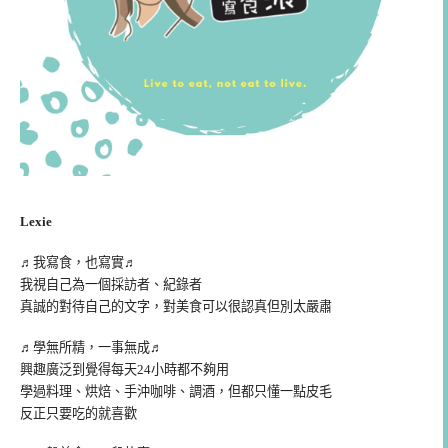
Lexie
♬我寫食，也寫實♬
我視自己為一個採訪者、紀錄者
真誠的對待自己的文字，對美食可以很認真但別太嚴肅
♬學無所精，一事無成♬
興趣廣泛到覺得每天24小時都不夠用
學過料理、烘焙、手沖咖啡、調酒，但都只懂一點皮毛
反正只要吃的就喜歡