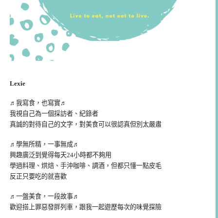
Lexie
♬我寫食，也寫實♬
我視自己為一個採訪者、紀錄者
真誠的對待自己的文字，對美食可以很認真但別太嚴肅
♬學無所精，一事無成♬
興趣廣泛到覺得每天24小時都不夠用
學過料理、烘焙、手沖咖啡、調酒，但都只懂一點皮毛
反正只要吃的就喜歡
♬一盤美食，一段故事♬
歡迎搭上罪惡發胖列車，跟我一起遊歷每次的味覺探險