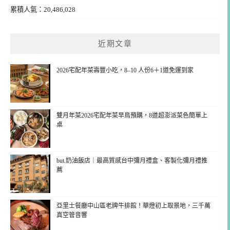
累積人氣：20,486,028
近期文章
2026宅配年菜壽豐小吃，8–10 人份6＋1道免運到家
雙月年菜2026宅配年菜早鳥預購，8道超澎派菜色簡單上
桌
but.奶油飯店｜最高質感台中彌月禮盒、客製化彌月禮推
薦
亞里士餐廳中山區老牌牛排館！華燈初上取景地，三千萬
真空管音響