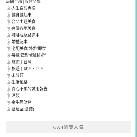
展開全部
|
收合全部
人生百態專欄
健身健起來
台北主題美食
台灣各地美食
咖啡成癮路途中
婚禮記事
宅配美食/外帶/即食
展覽/電影/戲劇心得
旅遊｜台灣
旅遊｜歐洲、亞洲
未分類
生活風格
真心不騙的試用報告
酒類
金牛理財控
食驗室(食譜)
GA4瀏覽人氣