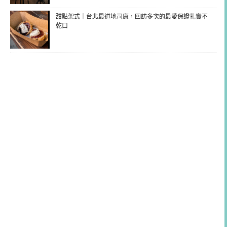
甜點架式｜台北最道地司康，回訪多次的最愛保證扎實不
乾口