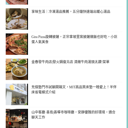
享味生活｜冷凍湯品推薦，五分鐘快速端出暖心湯品
Gira Pizza旋轉披薩，正宗拿坡里窯披薩燉飯也好吃，小巨
蛋人氣美食
金春發牛肉店|發火鍋復北店 清燉牛肉湯頭太讚!菜單
充個墊門市試躺開箱文，MIT高品質床墊一睡愛上！半伴
床省電模式介紹
山中客廳·善島|善導寺咖啡廳，安靜優雅的好環境，適合
聊天工作