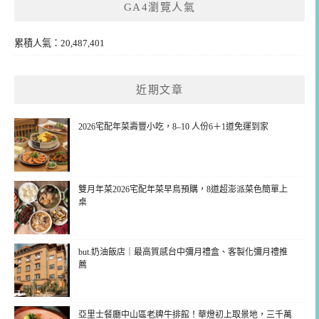
GA4瀏覽人氣
累積人氣：20,487,401
近期文章
2026宅配年菜壽豐小吃，8–10 人份6＋1道免運到家
雙月年菜2026宅配年菜早鳥預購，8道超澎派菜色簡單上
桌
but.奶油飯店｜最高質感台中彌月禮盒、客製化彌月禮推
薦
亞里士餐廳中山區老牌牛排館！華燈初上取景地，三千萬