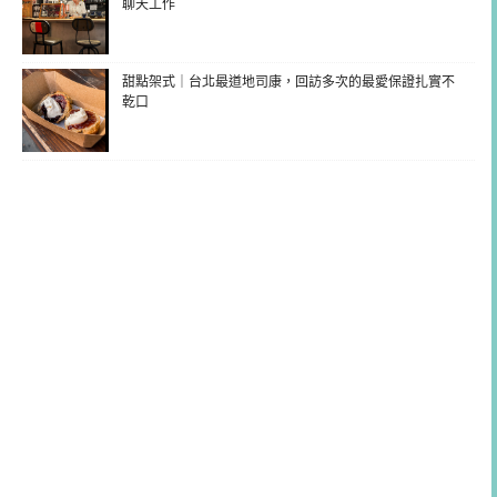
聊天工作
甜點架式｜台北最道地司康，回訪多次的最愛保證扎實不
乾口