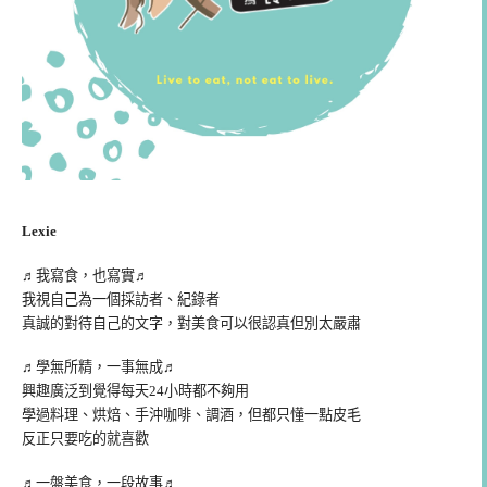
Lexie
♬我寫食，也寫實♬
我視自己為一個採訪者、紀錄者
真誠的對待自己的文字，對美食可以很認真但別太嚴肅
♬學無所精，一事無成♬
興趣廣泛到覺得每天24小時都不夠用
學過料理、烘焙、手沖咖啡、調酒，但都只懂一點皮毛
反正只要吃的就喜歡
♬一盤美食，一段故事♬