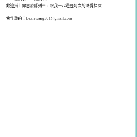
歡迎搭上罪惡發胖列車，跟我一起遊歷每次的味覺探險
合作邀約：
Lexiewang501@gmail.com