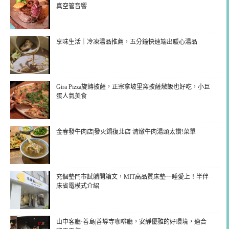
真空管音響
享味生活｜冷凍湯品推薦，五分鐘快速端出暖心湯品
Gira Pizza旋轉披薩，正宗拿坡里窯披薩燉飯也好吃，小巨
蛋人氣美食
金春發牛肉店|發火鍋復北店 清燉牛肉湯頭太讚!菜單
充個墊門市試躺開箱文，MIT高品質床墊一睡愛上！半伴
床省電模式介紹
山中客廳·善島|善導寺咖啡廳，安靜優雅的好環境，適合