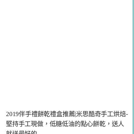
2019伴手禮餅乾禮盒推薦|米思酷奇手工烘焙-
堅持手工現做，低糖低油的點心餅乾，送人
就送最好的