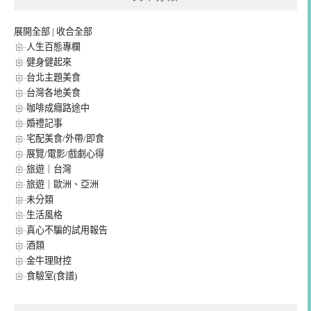
展開全部
|
收合全部
人生百態專欄
健身健起來
台北主題美食
台灣各地美食
咖啡成癮路途中
婚禮記事
宅配美食/外帶/即食
展覽/電影/戲劇心得
旅遊｜台灣
旅遊｜歐洲、亞洲
未分類
生活風格
真心不騙的試用報告
酒類
金牛理財控
食驗室(食譜)