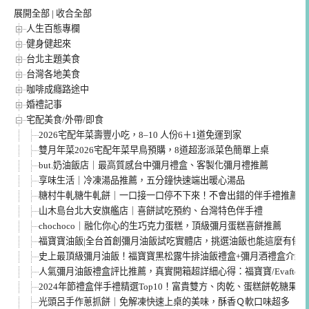
展開全部
|
收合全部
人生百態專欄
健身健起來
台北主題美食
台灣各地美食
咖啡成癮路途中
婚禮記事
宅配美食/外帶/即食
2026宅配年菜壽豐小吃，8–10 人份6＋1道免運到家
雙月年菜2026宅配年菜早鳥預購，8道超澎派菜色簡單上桌
but.奶油飯店｜最高質感台中彌月禮盒、客製化彌月禮推薦
享味生活｜冷凍湯品推薦，五分鐘快速端出暖心湯品
糖村牛軋糖牛軋餅｜一口接一口停不下來！不會出錯的伴手禮推薦
山木島台北大安旗艦店｜喜餅試吃預約、台灣特色伴手禮
chochoco｜融化你心的生巧克力蛋糕，頂級彌月蛋糕喜餅推薦
福寶寶油飯|全台首創彌月油飯試吃實體店，挑選油飯也能這麼有儀
史上最頂級彌月油飯！福寶寶黑松露牛排油飯禮盒+彌月酒禮盒介紹
人氣彌月油飯禮盒評比推薦，真實開箱超詳細心得：福寶寶/Evafter/
2024年節禮盒伴手禮精選Top10！富貴雙方、肉乾、蛋糕餅乾糖果
光頭呂手作蔥抓餅｜免解凍快速上桌的美味，酥香Ｑ軟口味超多