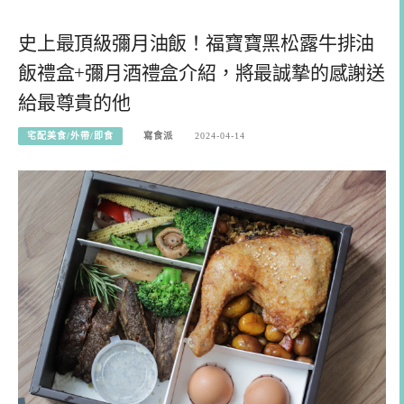
史上最頂級彌月油飯！福寶寶黑松露牛排油
飯禮盒+彌月酒禮盒介紹，將最誠摯的感謝送
給最尊貴的他
宅配美食/外帶/即食
寫食派
2024-04-14