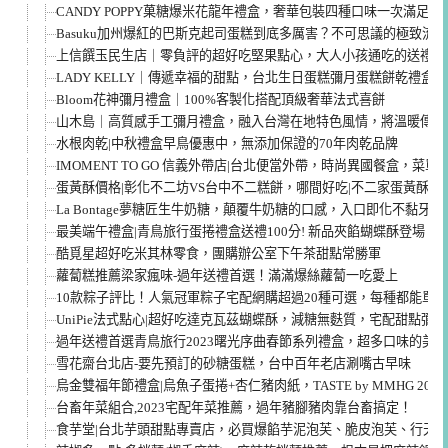
CANDY POPPY菓糖爆米花龍年禮盒，奢華包裝四種口味一次滿足
Basuku加州爆紅的巴斯克起司蛋糕到底多厲害？不可思議的極致流
上信饌玉民生店｜零負評的超好吃堅果點心，大人小孩通吃的送禮禮
LADY KELLY｜傳遞幸福的甜點，台北生日蛋糕彌月蛋糕餅乾禮盒
Bloom花神彌月禮盒｜100%客製化搭配頂級奢華法式喜餅
山木島｜高質感手工彌月禮盒，融入台灣在地特色風情，將溫暖傳承
水根肉乾|中秋禮盒早鳥優惠中，無添加保證的70年肉乾品牌
IMOMENT TO GO 信義外帶店|台北便當外帶，時尚異國餐盒，菜單
蛋黃酥價格|彰化不二坊VS台中不二糕餅，哪間好吃|不二家蛋黃酥評
La Bontage夢糖匠生牛奶糖，顛覆牛奶糖的口感，入口即化不黏牙
最美端午禮盒|青鳥旅行蛋捲禮盒送禮100分! 新品夾餡蝴蝶酥登場！
酷覓星超好吃米其林零食，團購辦公室下午茶甜點常勝軍
蘿蔔糕推薦梁家瘋味-過年送禮首選！滿滿爆絲蘿蔔一吃愛上
10款粽子評比！人氣冠軍粽子宅配網購超過20種可選，每種都能單
UniPie法式點心|超好吃達克瓦茲蝴蝶酥，減糖無麩質，宅配甜點彌
過年送禮首選青鳥旅行2023曙光序曲春節系列禮盒，超多口味的美
雪花齋台北店-要先預訂的砂糖蛋糕，台中百年老店涮嘴古早味
烏金雙福年節禮盒|烏魚子蛋捲+杏仁豬肉紙，TASTE by MMHG 2
台畜年菜組合,2023宅配年菜推薦，過年豬腳豬肉靠台畜搞定！
食芋堂|台北芋頭甜點專賣店，必買爆餡芋泥泡芙、脆皮泡芙、行天