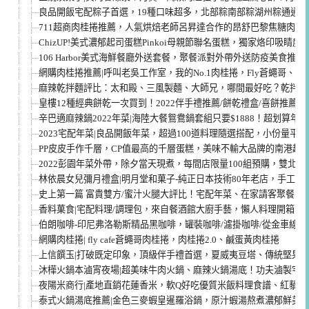
良品開飯宅配粽子首選，19種口味超多，北部粽南部粽湖州粽通通有
711超商肉桂捲推薦，人氣烘焙老師呂昇達合作的昂舒巴黎焦糖肉桂
ChizUP!美式濃郁起司蛋糕Pinkoi母親節聯名蛋糕，獨家烙印吸睛度1
106 Harbor美式海鮮餐廳外送套餐，聚餐派對外帶外送防疫美食推薦
網購肉桂捲推薦|呼叫老吳工作室，我的No.1肉桂捲，Fly蒼蠅哥、Twin B
麻辣乾拌麵評比：太和殿、三風製麵、大師兄，哪間最好吃？乾拌麵
皇樓12種經典餅乾一次買到！2022伴手禮推薦/餅乾禮盒/喜餅推薦
辛巴適麻辣鍋2022年菜|海陸大餐鴛鴦鍋套組只要$1888！超划算年
2023宅配年菜|良品開飯年菜，超過100道料理隨選搭配，小份量平
PP皮皮手作千層，CP值最高的千層蛋糕，美味不輸大品牌的南港超
2022彭園年菜外帶，除夕當天現煮，每間店限量100組預購，雙北年
林依晨女兒彌月禮盒|明月堂和菓子-純正日本技術80年老店，手工彌
史上第一篇 富貴雙方/蜜汁火腿大評比！宅配年菜、在家請客聚餐
香料菓食|宅配料理/調理包，來自餐酒館大廚手藝，懶人料理開箱
伯朗咖啡-印尼弗洛勒斯精品黑咖啡，罐裝咖啡/濾掛咖啡/從金車線
網購肉桂捲| fly cafe蒼蠅哥肉桂捲，肉桂捲2.0、鹹蛋黃肉桂捲
上信饌玉|打破既定印象，頂級伴手禮首選，夏威夷豆塔、傳統堅果
沐樺火鍋本滷宵夜場|超美味牛肉火鍋、麻辣火鍋湯底！功夫滷製宅
夜陽米商行|產地直銷花蓮香米，軟Q好吃優質米飯料理食譜、紅藜麥
泰式火鍋湯底推薦|金色三麥蝦皇暹羅浴鍋，原汁蝦湯熬煮濃郁鮮美