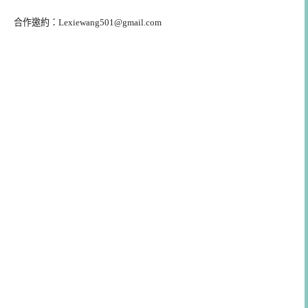
合作邀約：
Lexiewang501@gmail.com