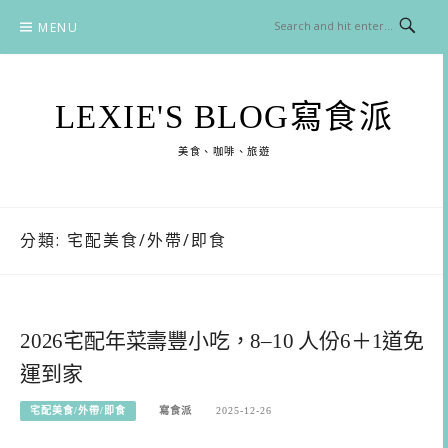
Skip
MENU
to
content
LEXIE'S BLOG寫食派
美食、咖啡、旅遊
分類:
宅配美食/外帶/即食
2026宅配年菜壽豐小吃，8–10 人份6＋1道免
運到家
宅配美食/外帶/即食
寫食派
2025-12-26