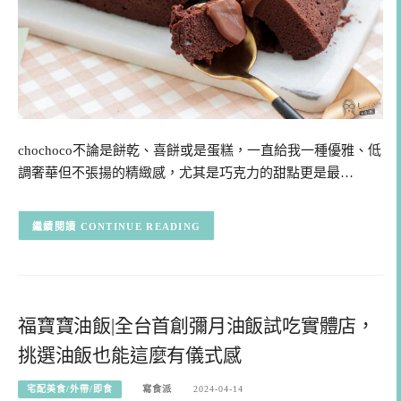
chochoco不論是餅乾、喜餅或是蛋糕，一直給我一種優雅、低
調奢華但不張揚的精緻感，尤其是巧克力的甜點更是最…
CONTINUE READING
福寶寶油飯|全台首創彌月油飯試吃實體店，
挑選油飯也能這麼有儀式感
宅配美食/外帶/即食
寫食派
2024-04-14