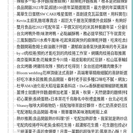
辣椒多一點-多拌麵(椒香麻辣)，麻辣乾拌麵推薦，根本是把麻辣鍋
良品開飯2023年菜|超過100道年菜隨選隨買，最方便的年菜購買平台
萬華生日蛋糕SW CAKE唯星蛋糕，首創達克瓦茲蛋糕，用料實在的
Kevin主廚乳酪塔專賣店，超巨大千層泡芙爆漿外皮超酥，有夠好吃
雙月食品社2023宅配年菜，平價又好吃的米其林餐廳年菜，分量很
台北烤鴨外帶|味津烤鴨，必點鹹酥鴨，務必提早預訂下午就賣完！
三風製麵四川水煮牛風味-吃起來超爽快的麻辣乾拌麵，吃來吃去這
詹麵開箱詹姆士麻油雞汁拌麵，濃郁麻油香氣快速美味的冬天溫補料
by cf肉桂捲|預約才能吃到的肉桂捲工作室，網購肉桂捲自取推薦
南京復興美食|花輪東京今川燒，碰皮鬆軟的紅豆餅，松山區車輪餅
台北烤雞-烤雞特攻隊，預約才吃得到！全台巡迴烤雞肉嫩多汁
Bloom wedding花神頂級法式喜餅，高端奢華精緻細膩的喜餅新選擇
好吃冷凍水餃推薦|良品開飯，眷村老手餃多種口味吃不膩，網友大
杜甲AMA迪化街大稻埕最美香料店，DoGa香酥脆椒辣椒餅乾推薦
薑博士就醬拌伴麵|麵條加老薑、薑黃、秋葵，天然健康的麵條拌麵
初心菓寮|長崎蛋糕x日本茶花千鳥聯名中秋禮盒推薦，台北必吃長崎
Vitasoy咖啡大師植物奶，搭配咖啡茶飲好夥伴，杏仁奶燕麥奶豆奶
宅配港點|良品開飯-粵味，簡單覆熱美味港點輕鬆上桌
熱炒推薦|良品開飯熱炒料理7折，宅配加熱即食，我家就是熱炒店
宅配肉桂捲呼叫老吳|金桐花生捲，超濃郁花生醬，花生麵包控必嚐
三統漢菓子|真的會爆漿！月賣一萬顆的超強芋泥/鳳凰流心酥！月餅