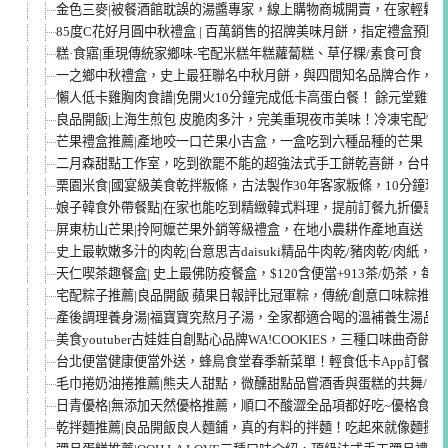
金色三麥|被餐酒館耽誤的湯醬專家，線上購物商城開賣，在家輕鬆
85度C花好月圓中秋禮盒 | 百萬銷售的招牌美味月餅，指定禮盒預購
糕·食寤|重現傳統家鄉味-宅配米糕年糕蘿蔔糕、草仔粿/素食可食
一之鄉中秋禮盒，史上最狂聯名中秋月餅，與四間知名品牌合作，創
懶人低卡雞胸肉食譜|免開火10分鐘完成低卡高蛋白餐！ 餘元堂雞舒
良品開飯|上海生煎包 皮脆肉多汁，完美重現夜市美味！冷凍宅配懶
芒果禮盒推薦|產地咬一口芒果小吉盒，一盒吃到六種品種的芒果！
二月森甜點工作室，吃到欲罷不能的超強法式手工餅乾喜餅，台中伴
栗園米食|國宴級美食乾拌粄條，古法製作30年客家粄條，10分鐘現
娘子韓食外帶餐點|在家也能吃到精緻韓式料理，提前訂餐九折優惠/
屏東枋山芒果|拎阿嬤芒果外銷等級禮盒，在地小農耕作產地直送！甜
史上最軟嫩多汁的肉乾|台意思吉daisuki精品牛肉乾/豬肉乾/肉紙
天仁喫茶趣餐盒| 史上最佛防疫餐盒，$120含便當+913茶/奶茶，每
宅配粽子推薦|良品開飯 蘋果日報評比冠軍粽，傳統/創意口味粽推
產後調理養身湯|福寶寶究熬月子湯，全家都適合喝的溫補養生湯品
美食youtuber古娃娃自創點心品牌WA!COOKIES，三種口味曲奇餅
台北便當健康便當外送，蜂鳥食堂春季新菜單！輕食低卡App訂餐超方
毛巾捲奶油捲推薦|熊夫人甜點，微醺甜點品嘗酒香與蛋糕的共舞/宅
日青優格|無添加天然優格推薦，順口不酸澀全品項都好吃~優格食譜
乾拌麵推薦|良品開飯良人麵鋪，真的有料的拌麵！吃起來就像麵攤