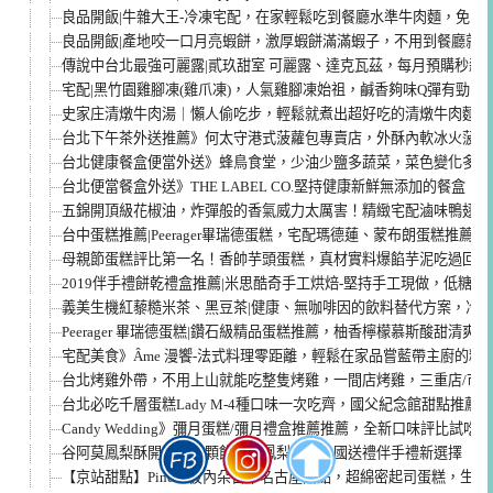
良品開飯|牛雜大王-冷凍宅配，在家輕鬆吃到餐廳水準牛肉麵，免出門
良品開飯|產地咬一口月亮蝦餅，激厚蝦餅滿滿蝦子，不用到餐廳就
傳說中台北最強可麗露|貳玖甜室 可麗露、達克瓦茲，每月預購秒殺
宅配|黑竹園雞腳凍(雞爪凍)，人氣雞腳凍始祖，鹹香夠味Q彈有勁，
史家庄清燉牛肉湯｜懶人偷吃步，輕鬆就煮出超好吃的清燉牛肉麵！
台北下午茶外送推薦》何太守港式菠蘿包專賣店，外酥內軟冰火菠蘿
台北健康餐盒便當外送》蜂鳥食堂，少油少鹽多蔬菜，菜色變化多樣
台北便當餐盒外送》THE LABEL CO.堅持健康新鮮無添加的餐盒
五錦開頂級花椒油，炸彈般的香氣威力太厲害！精緻宅配滷味鴨翅推
台中蛋糕推薦|Peerager畢瑞德蛋糕，宅配瑪德蓮、蒙布朗蛋糕推薦
母親節蛋糕評比第一名！香帥芋頭蛋糕，真材實料爆餡芋泥吃過回不
2019伴手禮餅乾禮盒推薦|米思酷奇手工烘焙-堅持手工現做，低糖
義美生機紅藜糙米茶、黑豆茶|健康、無咖啡因的飲料替代方案，冷
Peerager 畢瑞德蛋糕|鑽石級精品蛋糕推薦，柚香檸檬慕斯酸甜清
宅配美食》Âme 漫饗-法式料理零距離，輕鬆在家品嘗藍帶主廚的精
台北烤雞外帶，不用上山就能吃整隻烤雞，一間店烤雞，三重店/市
台北必吃千層蛋糕Lady M-4種口味一次吃齊，國父紀念館甜點推薦
Candy Wedding》彌月蛋糕/彌月禮盒推薦推薦，全新口味評比試吃
谷阿莫鳳梨酥開箱》大顆飽滿的鳳梨酥，出國送禮伴手禮新選擇
【京站甜點】Pinede彼內朵日本名古屋甜點，超綿密起司蛋糕，生