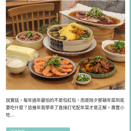
說實話，每年過年最怕的不是包紅包，而是除夕那頓年菜到底
要吃什麼？這幾年我學乖了直接訂宅配年菜才是正解。壽豐小
吃…