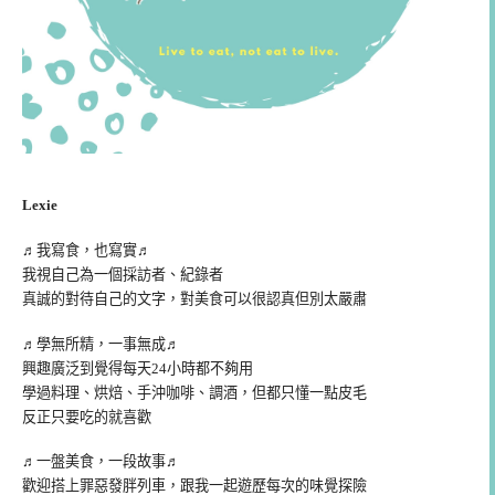
Lexie
♬我寫食，也寫實♬
我視自己為一個採訪者、紀錄者
真誠的對待自己的文字，對美食可以很認真但別太嚴肅
♬學無所精，一事無成♬
興趣廣泛到覺得每天24小時都不夠用
學過料理、烘焙、手沖咖啡、調酒，但都只懂一點皮毛
反正只要吃的就喜歡
♬一盤美食，一段故事♬
歡迎搭上罪惡發胖列車，跟我一起遊歷每次的味覺探險