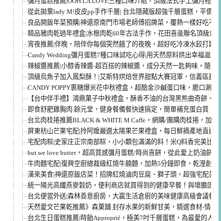
彌月蛋糕推薦|OOH LA LOVE三種口味介紹，頂級法式手工彌月禮盒
從此拋棄lady M!皮皮pp手作千層| 台北隱藏版超強千層蛋糕，平價
良品開飯年菜預購|神還原南門市場老師傅招牌菜，覆熱一樣好吃不
精品豬肉乾過年禮盒|水根肉乾60年古法手作，花田喜彘聯名頂級金箔
宵夜推薦|伴晚，陪伴你每個突然餓了的夜晚，超好吃冷凍水餃打趴
Candy Wedding彌月蛋糕7種口味試吃心得|用天然原料烘出幸福滋
辣椒醬推薦|小醇香辣醬-超百搭的辣椒醬，成分天然一匙夠味，隨身
頂級烏魚子加入鳳梨酥！|艾斯特烘焙世界甜點大賽冠軍，信義區甜點
CANDY POPPY裹糖爆米花中秋禮盒，超酷金沙鹹蛋口味，脆口涮
【台中伴手禮】鴻鼎菓子中秋禮盒，酥香不油的台灣黑熊曲奇餅、美
即食舒肥雞胸肉 餘元堂，健身餐備餐快速搞定，簡單補充蛋白質！
台北肉桂捲推薦BLACK & WHITE M Caffe，網購/團購肉桂捲
屏東枋山芒果宅配|拎阿嬤嚴選太陽果芒果禮盒，每日鮮摘產地直送
宅配肉粽|史家庄正宗南部粽，小小顆包滿滿的料！米Q料香完美比
but.we love butter，超高質感彌月蛋糕/時尚喜餅，從此愛上奶
牛肉麵宅配|復興空廚總裁級紅燒牛腩麵，加熱5分鐘即食，乾溼創意
漢來美食|神還原飯店菜！招牌紅燒滷肉豆腐、獅子頭，超強宅配美
統一陽光高纖燕麥穀奶，便利商店就買得到的健康早餐！與壞膽固醇
台北便當外送|森林善意廚房，大贏生活倉廚的美味健康高級會議餐
天然愛文芒果乾推薦》森菓舖 封存水果的新鮮甘美，精選食材-情人
台北生日蛋糕推薦|時飴Approprié，極美7吋千層蛋糕，為最愛的