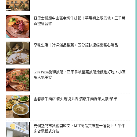
亞里士餐廳中山區老牌牛排館！華燈初上取景地，三千萬
真空管音響
享味生活｜冷凍湯品推薦，五分鐘快速端出暖心湯品
Gira Pizza旋轉披薩，正宗拿坡里窯披薩燉飯也好吃，小巨
蛋人氣美食
金春發牛肉店|發火鍋復北店 清燉牛肉湯頭太讚!菜單
充個墊門市試躺開箱文，MIT高品質床墊一睡愛上！半伴
床省電模式介紹