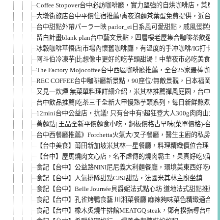
Coffee Stopover台中必訪咖啡廳，實力堅強的自烘咖啡店，菜單
大墩街旅店台中平價住宿推薦!宵夜泡麵茶葉蛋免費提供，近台中
台中甜點外帶パーラー映 parlor_ei日系風可愛甜點，戚風蛋糕好
留白計畫blank plan台中藝文景點，四層樓老屋集合咖啡茶飲選物
冰穀咖啡草悟店|市場內懷舊咖啡廳，有溫度的手冲咖啡/IG打卡新
阿斗伯冷凍芋|比想像中更好的吃芋頭甜湯！中華夜市必吃美食
The Factory Mojocoffee台中西區咖啡廳推薦，全台25家
REC COFFEE台中咖啡廳新景點，90座位/無敵景觀，日本福岡
又見一炊煙|無菜單料理詳細介紹，米其林推薦禪風庭園，台中新
台中飲品推薦|吃茶三千全新大甲慢熟芋頭系列，每日新鮮熬煮超
12mini台中公益店，抗議! 只有台中有!超狂登大人300g肉肉
薈麵點| 王品全新平價麵食小吃，銅板價格古早味(菜單價格)-台
台中西餐廳推薦》Forchetta火氣大/叉子餐廳，醫生主廚的私房歐式料理f
【台中美食】莆田新加坡米其林一星餐廳，料理精緻價位合理，你為何
【台中】屋馬燒肉文心店，名不虛傳的燒肉霸主，果真好吃!(菜單me
食記【台中】公益路NINI尼尼義大利麵餐廳，環境美東西好吃CP
食記【台中】人氣排隊甜點CJSJ甜點，法國米其林主廚坐鎮
食記【台中】Belle Journée貝爵妮法式點心坊 道地法式甜點推薦(
食記【台中】孔雀烤鴨食藝 川湘菜餐廳 麻辣夠味菜色精緻適合聚餐
食記【台中】橡木炙燒牛排館MEATGQ steak，鄧有揆指導台中