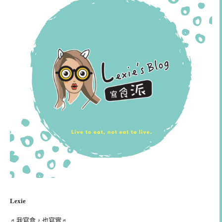
Lexie
♬我寫食，也寫實♬