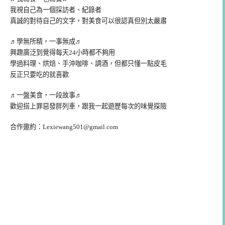
我視自己為一個採訪者、紀錄者
真誠的對待自己的文字，對美食可以很認真但別太嚴肅
♬學無所精，一事無成♬
興趣廣泛到覺得每天24小時都不夠用
學過料理、烘焙、手沖咖啡、調酒，但都只懂一點皮毛
反正只要吃的就喜歡
♬一盤美食，一段故事♬
歡迎搭上罪惡發胖列車，跟我一起遊歷每次的味覺探險
合作邀約：
Lexiewang501@gmail.com