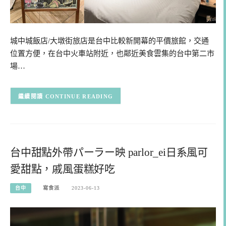
城中城飯店/大墩街旅店是台中比較新開幕的平價旅館，交通
位置方便，在台中火車站附近，也鄰近美食雲集的台中第二市
場…
CONTINUE READING
台中甜點外帶パーラー映 parlor_ei日系風可
愛甜點，戚風蛋糕好吃
台中
寫食派
2023-06-13