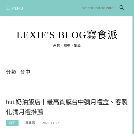
Skip
MENU
to
content
LEXIE'S BLOG寫食派
美食、咖啡、旅遊
分類:
台中
but.奶油飯店｜最高質感台中彌月禮盒、客製
化彌月禮推薦
台中
寫食派
2025-11-07