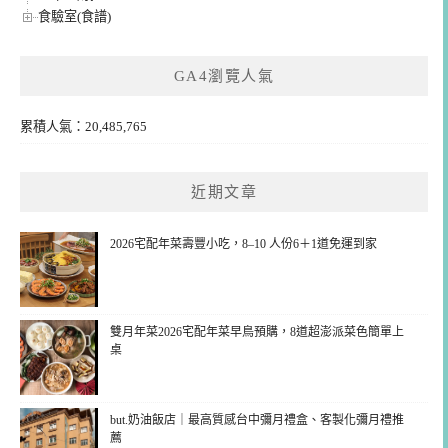
食驗室(食譜)
GA4瀏覽人氣
累積人氣：20,485,765
近期文章
2026宅配年菜壽豐小吃，8–10 人份6＋1道免運到家
雙月年菜2026宅配年菜早鳥預購，8道超澎派菜色簡單上
桌
but.奶油飯店｜最高質感台中彌月禮盒、客製化彌月禮推
薦