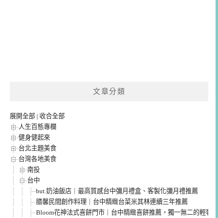
文章分類
展開全部
|
收合全部
人生百態專欄
健身健起來
台北主題美食
台灣各地美食
南投
台中
but.奶油飯店｜最高質感台中彌月禮盒、客製化彌月禮推薦
膳馨民間創作料理｜台中精緻台菜米其林連續三年推薦
Bloom花神法式喜餅門市｜台中精緻喜餅推薦，獨一無二的輕奢