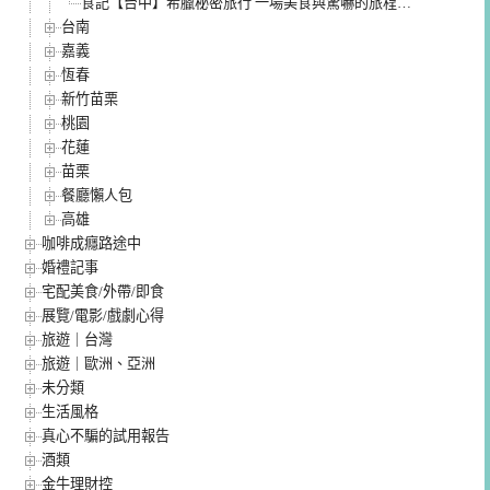
食記【台中】希臘秘密旅行 一場美食與驚嚇的旅程…
台南
嘉義
恆春
新竹苗栗
桃園
花蓮
苗栗
餐廳懶人包
高雄
咖啡成癮路途中
婚禮記事
宅配美食/外帶/即食
展覽/電影/戲劇心得
旅遊｜台灣
旅遊｜歐洲、亞洲
未分類
生活風格
真心不騙的試用報告
酒類
金牛理財控