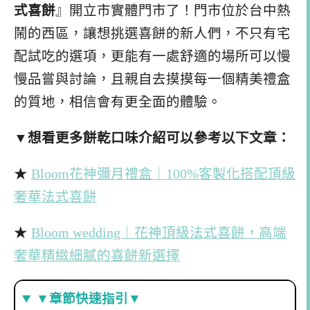
式喜餅
』開立市實體門市了！門市位於台中熱
鬧的西區，讓想挑選喜餅的新人們，不只有宅
配試吃的選項，更能有一處舒適的場所可以慢
慢品嘗與討論，且親自去摸摸每一個精美禮盒
的質地，相信會有更全面的體驗。
▼想看更多餅乾口味介紹可以參考以下文章：
★
Bloom花神彌月禮盒｜100%客製化搭配頂級
奢華法式喜餅
★
Bloom wedding｜花神頂級法式喜餅，高端
奢華精緻細膩的喜餅新選擇
▼章節快速指引▼