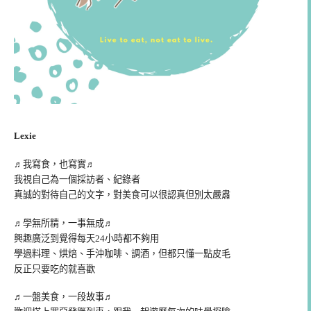
Lexie
♬我寫食，也寫實♬
我視自己為一個採訪者、紀錄者
真誠的對待自己的文字，對美食可以很認真但別太嚴肅
♬學無所精，一事無成♬
興趣廣泛到覺得每天24小時都不夠用
學過料理、烘焙、手沖咖啡、調酒，但都只懂一點皮毛
反正只要吃的就喜歡
♬一盤美食，一段故事♬