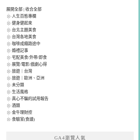
展開全部
|
收合全部
人生百態專欄
健身健起來
台北主題美食
台灣各地美食
咖啡成癮路途中
婚禮記事
宅配美食/外帶/即食
展覽/電影/戲劇心得
旅遊｜台灣
旅遊｜歐洲、亞洲
未分類
生活風格
真心不騙的試用報告
酒類
金牛理財控
食驗室(食譜)
GA4瀏覽人氣