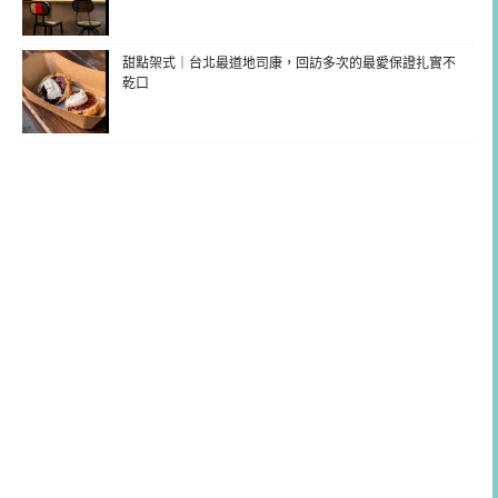
甜點架式｜台北最道地司康，回訪多次的最愛保證扎實不
乾口