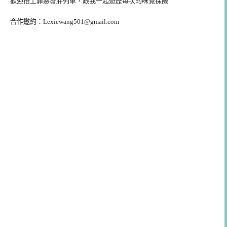
歡迎搭上罪惡發胖列車，跟我一起遊歷每次的味覺探險
合作邀約：
Lexiewang501@gmail.com