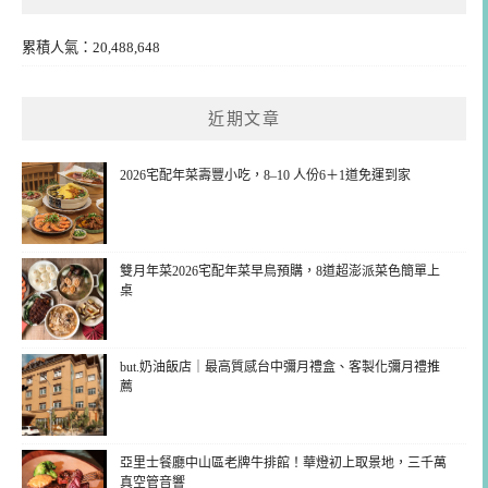
累積人氣：20,488,648
近期文章
2026宅配年菜壽豐小吃，8–10 人份6＋1道免運到家
雙月年菜2026宅配年菜早鳥預購，8道超澎派菜色簡單上
桌
but.奶油飯店｜最高質感台中彌月禮盒、客製化彌月禮推
薦
亞里士餐廳中山區老牌牛排館！華燈初上取景地，三千萬
真空管音響