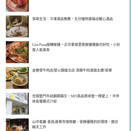
享味生活｜冷凍湯品推薦，五分鐘快速端出暖心湯品
Gira Pizza旋轉披薩，正宗拿坡里窯披薩燉飯也好吃，小巨
蛋人氣美食
金春發牛肉店|發火鍋復北店 清燉牛肉湯頭太讚!菜單
充個墊門市試躺開箱文，MIT高品質床墊一睡愛上！半伴
床省電模式介紹
山中客廳·善島|善導寺咖啡廳，安靜優雅的好環境，適合
聊天工作