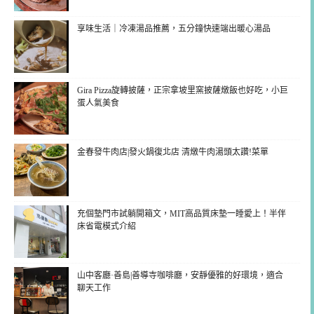
享味生活｜冷凍湯品推薦，五分鐘快速端出暖心湯品
Gira Pizza旋轉披薩，正宗拿坡里窯披薩燉飯也好吃，小巨
蛋人氣美食
金春發牛肉店|發火鍋復北店 清燉牛肉湯頭太讚!菜單
充個墊門市試躺開箱文，MIT高品質床墊一睡愛上！半伴
床省電模式介紹
山中客廳·善島|善導寺咖啡廳，安靜優雅的好環境，適合
聊天工作