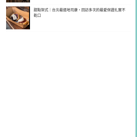
甜點架式｜台北最道地司康，回訪多次的最愛保證扎實不
乾口