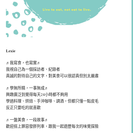
Lexie
♬我寫食，也寫實♬
我視自己為一個採訪者、紀錄者
真誠的對待自己的文字，對美食可以很認真但別太嚴肅
♬學無所精，一事無成♬
興趣廣泛到覺得每天24小時都不夠用
學過料理、烘焙、手沖咖啡、調酒，但都只懂一點皮毛
反正只要吃的就喜歡
♬一盤美食，一段故事♬
歡迎搭上罪惡發胖列車，跟我一起遊歷每次的味覺探險