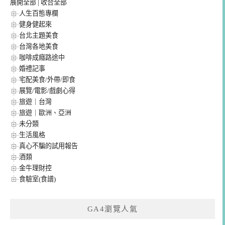
展開全部
|
收合全部
人生百態專欄
健身健起來
台北主題美食
台灣各地美食
咖啡成癮路途中
婚禮記事
宅配美食/外帶/即食
展覽/電影/戲劇心得
旅遊｜台灣
旅遊｜歐洲、亞洲
未分類
生活風格
真心不騙的試用報告
酒類
金牛理財控
食驗室(食譜)
GA4瀏覽人氣