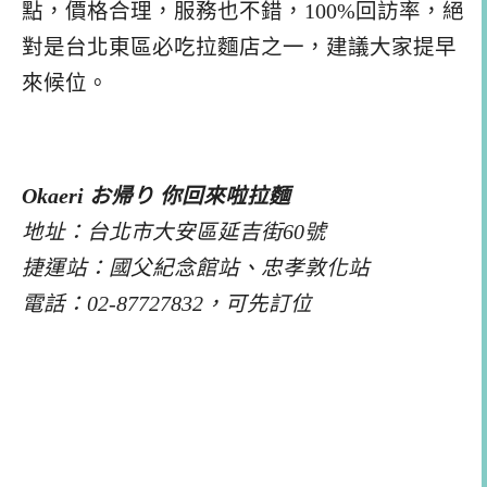
點，價格合理，服務也不錯，100%回訪率，絕
對是台北東區必吃拉麵店之一，建議大家提早
來候位。
Okaeri お帰り 你回來啦拉麵
地址：台北市大安區延吉街60號
捷運站：國父紀念館站、忠孝敦化站
電話：02-87727832，可先訂位