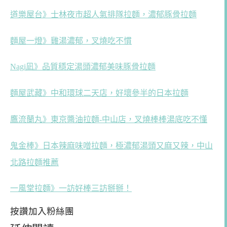
道樂屋台》士林夜市超人氣排隊拉麵，濃郁豚骨拉麵
麵屋一燈》雞湯濃郁，叉燒吃不慣
Nagi凪》品質穩定湯頭濃郁美味豚骨拉麵
麵屋武藏》中和環球二天店，好壞參半的日本拉麵
鷹流蘭丸》東京醬油拉麵-中山店，叉燒棒棒湯底吃不懂
鬼金棒》日本辣麻味噌拉麵，極濃郁湯頭又麻又辣，中山
北路拉麵推薦
一風堂拉麵》一訪好棒三訪掰掰！
按讚加入粉絲團