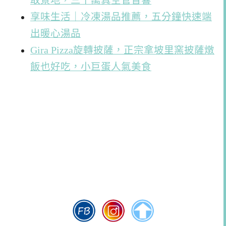
取景地，三千萬真空管音響
享味生活｜冷凍湯品推薦，五分鐘快速端
出暖心湯品
Gira Pizza旋轉披薩，正宗拿坡里窯披薩燉
飯也好吃，小巨蛋人氣美食