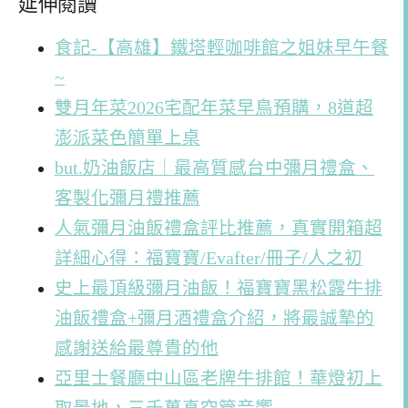
延伸閱讀
食記-【高雄】鐵塔輕咖啡館之姐妹早午餐
~
雙月年菜2026宅配年菜早鳥預購，8道超
澎派菜色簡單上桌
but.奶油飯店｜最高質感台中彌月禮盒、
客製化彌月禮推薦
人氣彌月油飯禮盒評比推薦，真實開箱超
詳細心得：福寶寶/Evafter/冊子/人之初
史上最頂級彌月油飯！福寶寶黑松露牛排
油飯禮盒+彌月酒禮盒介紹，將最誠摯的
感謝送給最尊貴的他
亞里士餐廳中山區老牌牛排館！華燈初上