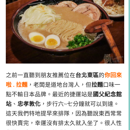
之前一直聽到朋友推薦位在
台北東區
的
你回來
啦 . 拉麵
，老闆是道地台灣人，但
拉麵
口味一
點不輸日本品牌。最近的捷運站是
國父紀念館
站
、
忠孝敦化
，步行六~七分鐘就可以到達。
這天我們特地提早來排隊，因為聽說東西常常
很快賣完，幸運沒有排太久就入坐了。很人性