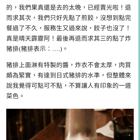
的，我們果真還是去的太晚，已經賣光啦！退
而求其次，我們只好先點了煎餃，沒想到點完
餐過了不久，服務生又過來說，餃子也沒了！
真是晴天霹靂阿！最後再退而求其三的點了炸
豬排(豬排表示：….)。
豬排上面淋有特製的醬，炸衣不會太厚，肉質
頗為緊實，有達到日式豬排的水準，但整體來
說我覺得可點可不點，不算讓人有印象的一道
菜色。