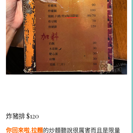
炸豬排 $120
你回來啦.拉麵
的炒麵聽說很厲害而且是限量