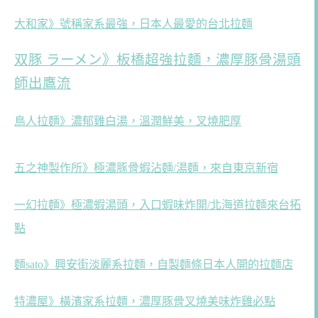
大和家》號稱家系最強，日本人最愛的台北拉麵
双豚 ラーメン》板橋超強拉麵，濃厚豚骨湯頭
師出鷹流
鳥人拉麵》濃郁雞白湯，溫潤鮮美，叉燒肥厚
五之神製作所》極濃豚骨蝦沾麵/湯麵，來自東京新宿
一幻拉麵》極濃蝦湯頭，入口蝦味炸開/北海道拉麵來台拓
點
麵sato》興安街淡麗系拉麵，自製麵條日本人開的拉麵店
特濃屋》橫濱家系拉麵，濃厚豚骨叉燒美味炸雞必點