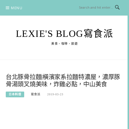
Skip
MENU
to
content
LEXIE'S BLOG寫食派
美食、咖啡、旅遊
台北豚骨拉麵|橫濱家系拉麵特濃屋，濃厚豚
骨湯頭叉燒美味，炸雞必點，中山美食
日本料理
寫食派
2019-03-23