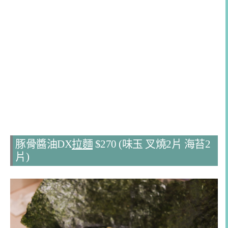
豚骨醬油DX
拉麵
$270 (味玉 叉燒2片 海苔2
片)