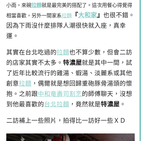
小雨
，來碗
拉麵
就是最完美的搭配了。這次用餐心得覺得
『
大和家
』
也很不錯。
相當喜歡，另外一間家系
拉麵
因為下雨沒什麼排隊人潮很快就入座，真幸
運。
其實在台北吃過的
拉麵
也不算少數，但會二訪
的店家其實不太多。
特濃屋
就是其中一間，試
了近年比較流行的雞湯、蝦湯、淡麗系或其他
創意
拉麵
，偶爾就是想回歸重砲豚骨湯頭的懷
抱。之前跟
中和竜壽司割烹
的師傅聊天，沒想
到他最喜歡的
台北拉麵
，竟然就是
特濃屋
。
二訪補上一些照片，拍得比一訪好一些ＸＤ