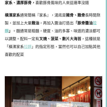
家系、濃厚豚骨，
喜歡豚骨風味的人來這邊準沒錯
橫濱家系
通常簡稱『家系』，湯底是
豬骨、雞骨
長時間熬
製，並加上大量
雞油
，再加入醬油打造出
「豚骨醬油
拉
麵
」
。麵通常是粗麵，硬度、油的多寡、味道的濃淡都可
以調整。配料一定有
叉燒、菠菜、數片大海苔
，這種就是
「橫濱家系
拉麵
」的指定形態，當然也可以自己加點其他
喜歡的配菜