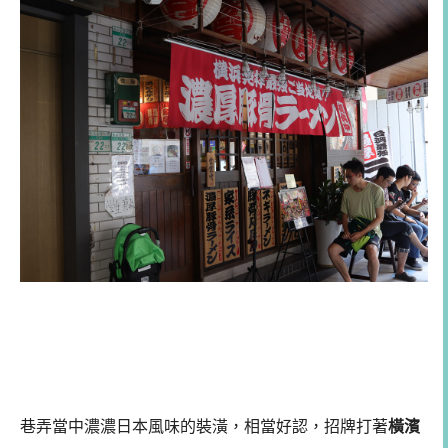
巷弄當中濃濃日本風味的裝潢，相當好認，招牌打著
橫濱