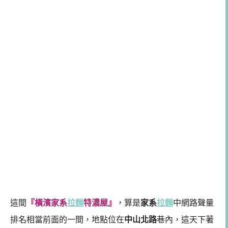
這間
『橫濱家系
拉麵
特濃屋』
，算是
家系
拉麵
中網路聲量
排名相當前面的一間，地點位在
中山北路
巷內，這天下著