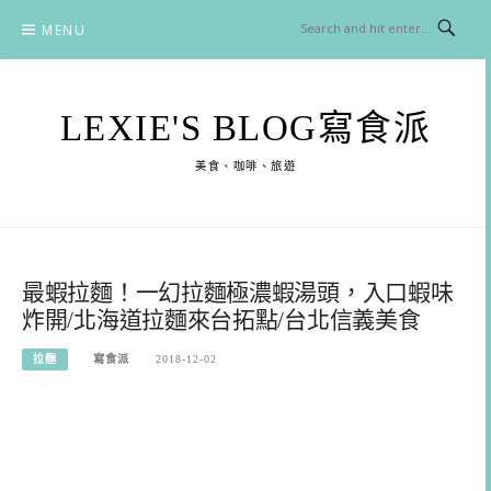
Skip
MENU
to
content
LEXIE'S BLOG寫食派
美食、咖啡、旅遊
最蝦拉麵！一幻拉麵極濃蝦湯頭，入口蝦味
炸開/北海道拉麵來台拓點/台北信義美食
拉麵
寫食派
2018-12-02