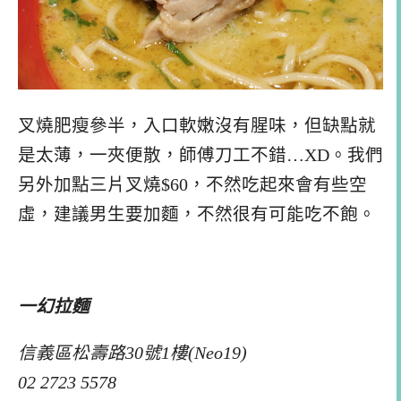
叉燒肥瘦參半，入口軟嫩沒有腥味，但缺點就
是太薄，一夾便散，師傅刀工不錯…XD。我們
另外加點三片叉燒$60，不然吃起來會有些空
虛，建議男生要加麵，不然很有可能吃不飽。
一幻拉麵
信義區松壽路30號1樓(Neo19)
02 2723 5578