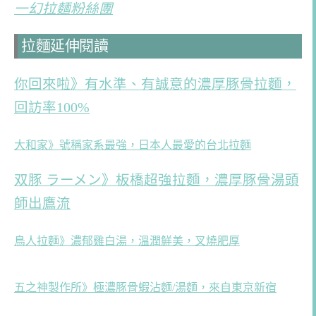
一幻拉麵粉絲團
拉麵延伸閱讀
你回來啦》有水準、有誠意的濃厚豚骨拉麵，
回訪率100%
大和家》號稱家系最強，日本人最愛的台北拉麵
双豚 ラーメン》板橋超強拉麵，濃厚豚骨湯頭
師出鷹流
鳥人拉麵》濃郁雞白湯，溫潤鮮美，叉燒肥厚
五之神製作所》極濃豚骨蝦沾麵/湯麵，來自東京新宿