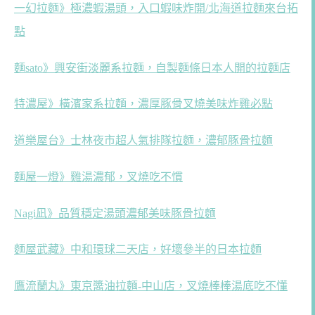
一幻拉麵》極濃蝦湯頭，入口蝦味炸開/北海道拉麵來台拓
點
麵sato》興安街淡麗系拉麵，自製麵條日本人開的拉麵店
特濃屋》橫濱家系拉麵，濃厚豚骨叉燒美味炸雞必點
道樂屋台》士林夜市超人氣排隊拉麵，濃郁豚骨拉麵
麵屋一燈》雞湯濃郁，叉燒吃不慣
Nagi凪》品質穩定湯頭濃郁美味豚骨拉麵
麵屋武藏》中和環球二天店，好壞參半的日本拉麵
鷹流蘭丸》東京醬油拉麵-中山店，叉燒棒棒湯底吃不懂