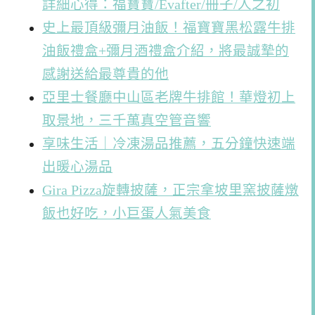
詳細心得：福寶寶/Evafter/冊子/人之初
史上最頂級彌月油飯！福寶寶黑松露牛排
油飯禮盒+彌月酒禮盒介紹，將最誠摯的
感謝送給最尊貴的他
亞里士餐廳中山區老牌牛排館！華燈初上
取景地，三千萬真空管音響
享味生活｜冷凍湯品推薦，五分鐘快速端
出暖心湯品
Gira Pizza旋轉披薩，正宗拿坡里窯披薩燉
飯也好吃，小巨蛋人氣美食