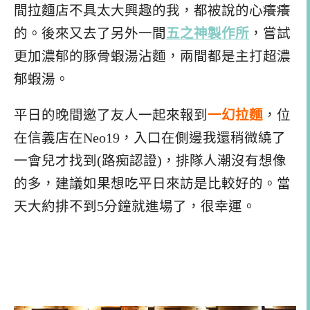
間拉麵店不具太大興趣的我，都被說的心癢癢
的。後來又去了另外一間
五之神製作所
，嘗試
更加濃郁的豚骨蝦湯沾麵，兩間都是主打超濃
郁蝦湯。
平日的晚間邀了友人一起來報到
一幻拉麵
，位
在信義店在Neo19，入口在側邊我還稍微繞了
一會兒才找到(路痴認證)，排隊人潮沒有想像
的多，建議如果想吃平日來訪是比較好的。當
天大約排不到5分鐘就進場了，很幸運。