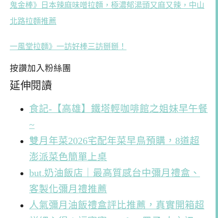
鬼金棒》日本辣麻味噌拉麵，極濃郁湯頭又麻又辣，中山
北路拉麵推薦
一風堂拉麵》一訪好棒三訪掰掰！
按讚加入粉絲團
延伸閱讀
食記-【高雄】鐵塔輕咖啡館之姐妹早午餐
~
雙月年菜2026宅配年菜早鳥預購，8道超
澎派菜色簡單上桌
but.奶油飯店｜最高質感台中彌月禮盒、
客製化彌月禮推薦
人氣彌月油飯禮盒評比推薦，真實開箱超