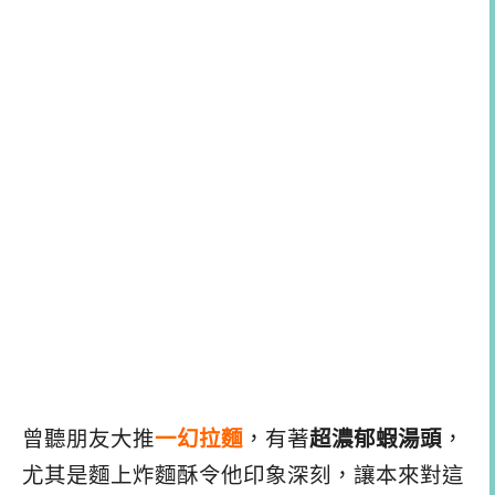
曾聽朋友大推
一幻拉麵
，有著
超濃郁蝦湯頭
，
尤其是麵上炸麵酥令他印象深刻，讓本來對這