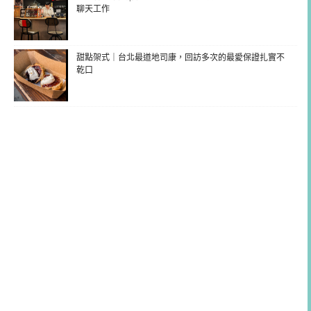
聊天工作
甜點架式｜台北最道地司康，回訪多次的最愛保證扎實不
乾口