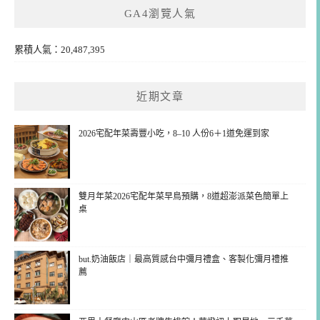
GA4瀏覽人氣
累積人氣：20,487,395
近期文章
2026宅配年菜壽豐小吃，8–10 人份6＋1道免運到家
雙月年菜2026宅配年菜早鳥預購，8道超澎派菜色簡單上
桌
but.奶油飯店｜最高質感台中彌月禮盒、客製化彌月禮推
薦