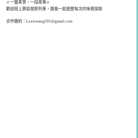
♬一盤美食，一段故事♬
歡迎搭上罪惡發胖列車，跟我一起遊歷每次的味覺探險
合作邀約：
Lexiewang501@gmail.com