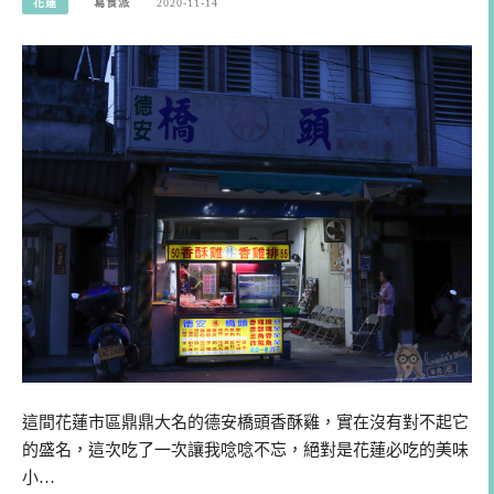
花蓮
寫食派
2020-11-14
這間花蓮市區鼎鼎大名的德安橋頭香酥雞，實在沒有對不起它
的盛名，這次吃了一次讓我唸唸不忘，絕對是花蓮必吃的美味
小…