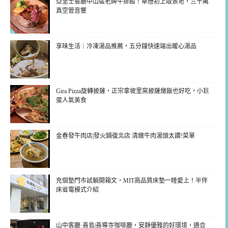
亞里士餐廳中山區老牌牛排館！華燈初上取景地，三千萬
真空管音響
享味生活｜冷凍湯品推薦，五分鐘快速端出暖心湯品
Gira Pizza旋轉披薩，正宗拿坡里窯披薩燉飯也好吃，小巨
蛋人氣美食
金春發牛肉店|發火鍋復北店 清燉牛肉湯頭太讚!菜單
充個墊門市試躺開箱文，MIT高品質床墊一睡愛上！半伴
床省電模式介紹
山中客廳·善島|善導寺咖啡廳，安靜優雅的好環境，適合