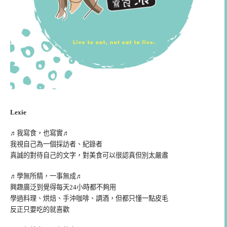
Lexie
♬我寫食，也寫實♬
我視自己為一個採訪者、紀錄者
真誠的對待自己的文字，對美食可以很認真但別太嚴肅
♬學無所精，一事無成♬
興趣廣泛到覺得每天24小時都不夠用
學過料理、烘焙、手沖咖啡、調酒，但都只懂一點皮毛
反正只要吃的就喜歡