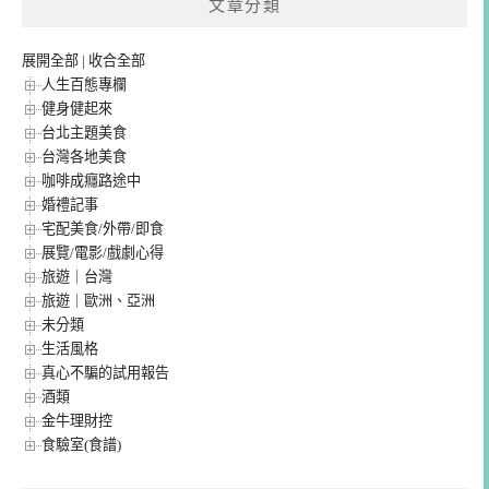
文章分類
展開全部
|
收合全部
人生百態專欄
健身健起來
台北主題美食
台灣各地美食
咖啡成癮路途中
婚禮記事
宅配美食/外帶/即食
展覽/電影/戲劇心得
旅遊｜台灣
旅遊｜歐洲、亞洲
未分類
生活風格
真心不騙的試用報告
酒類
金牛理財控
食驗室(食譜)