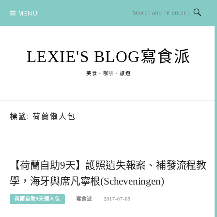
Skip
MENU
to
content
LEXIE'S BLOG寫食派
美食、咖啡、旅遊
標籤:
荷蘭懶人包
【荷蘭自助9天】護照遺失報案、補發流程教
學，海牙與席凡寧根(Scheveningen)
荷蘭自助9天懶人包
寫食派
2017-07-09