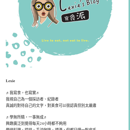
Lexie
♬我寫食，也寫實♬
我視自己為一個採訪者、紀錄者
真誠的對待自己的文字，對美食可以很認真但別太嚴肅
♬學無所精，一事無成♬
興趣廣泛到覺得每天24小時都不夠用
學過料理、烘焙、手沖咖啡、調酒，但都只懂一點皮毛