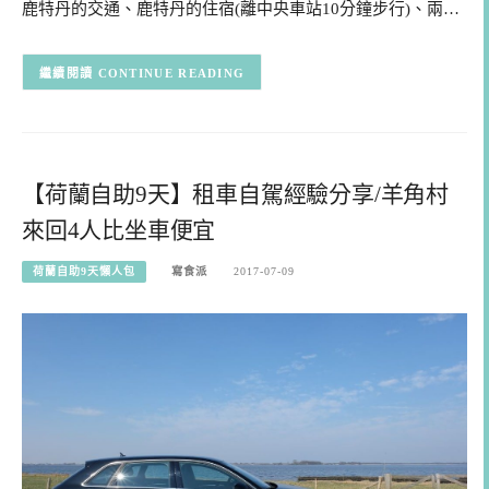
鹿特丹的交通、鹿特丹的住宿(離中央車站10分鐘步行)、兩…
CONTINUE READING
【荷蘭自助9天】租車自駕經驗分享/羊角村
來回4人比坐車便宜
荷蘭自助9天懶人包
寫食派
2017-07-09