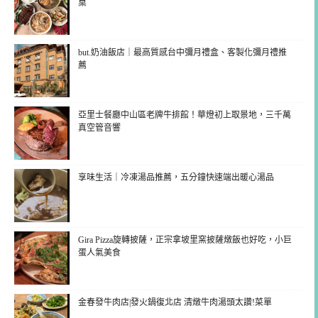
桌
but.奶油飯店｜最高質感台中彌月禮盒、客製化彌月禮推
薦
亞里士餐廳中山區老牌牛排館！華燈初上取景地，三千萬
真空管音響
享味生活｜冷凍湯品推薦，五分鐘快速端出暖心湯品
Gira Pizza旋轉披薩，正宗拿坡里窯披薩燉飯也好吃，小巨
蛋人氣美食
金春發牛肉店|發火鍋復北店 清燉牛肉湯頭太讚!菜單