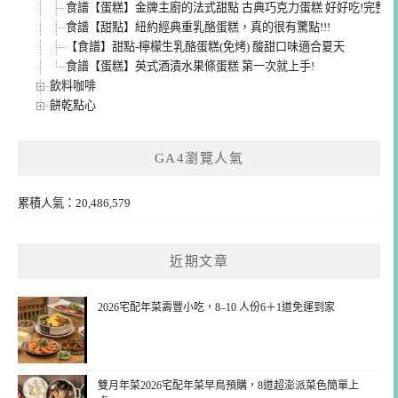
食譜【蛋糕】金牌主廚的法式甜點 古典巧克力蛋糕 好好吃!完整
食譜【甜點】紐約經典重乳酪蛋糕，真的很有驚點!!!
【食譜】甜點-檸檬生乳酪蛋糕(免烤) 酸甜口味適合夏天
食譜【蛋糕】英式酒漬水果條蛋糕 第一次就上手!
飲料咖啡
餅乾點心
GA4瀏覽人氣
累積人氣：20,486,579
近期文章
2026宅配年菜壽豐小吃，8–10 人份6＋1道免運到家
雙月年菜2026宅配年菜早鳥預購，8道超澎派菜色簡單上