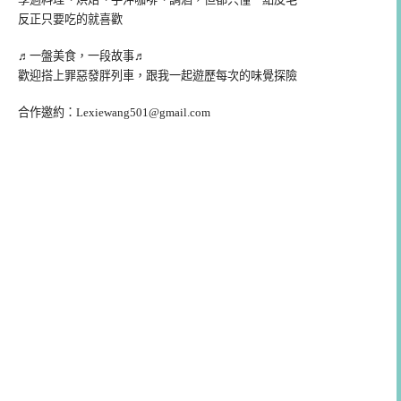
反正只要吃的就喜歡
♬一盤美食，一段故事♬
歡迎搭上罪惡發胖列車，跟我一起遊歷每次的味覺探險
合作邀約：
Lexiewang501@gmail.com