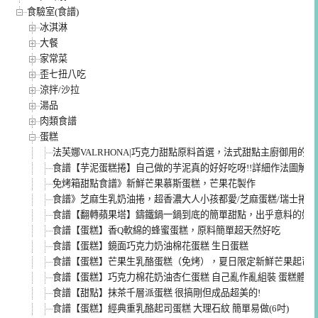
食驗室(食譜)
冰淇淋
大餐
家常菜
歪七扭八吃
涼拌/沙拉
湯品
肉類食譜
蛋糕
法芙娜VALRHONA|巧克力甜點原料首選，法式甜點主廚御用的
食譜【芋泥蛋糕捲】自己做的芋泥真的好好吃呀!!詳細作法圖解說
免烤箱甜點食譜》新鮮芒果慕斯蛋糕，芒果花製作
食譜》芝麻生乳奶油捲，超香濃大人小孩都愛/芝麻蛋糕/瑞士捲
食譜【翻轉蘋果塔】鑄鐵鍋一鍋到底的簡單甜點，出乎意料的好吃
食譜【蛋糕】香Q軟綿的蜂蜜蛋糕，原料簡單超天然好吃
食譜【蛋糕】鏡面巧克力奶油棉花蛋糕 生日蛋糕
食譜【蛋糕】芒果生乳酪蛋糕（免烤），夏日限定新鮮芒果起司
食譜【蛋糕】巧克力棉花奶油杏仁蛋糕 自己亂作亂組裝 蛋糕體超
食譜【甜點】抹茶千層派蛋糕 很搞剛但成品超美的!
食譜【蛋糕】經典重乳酪起司蛋糕 大理石紋 簡單易做(6吋)