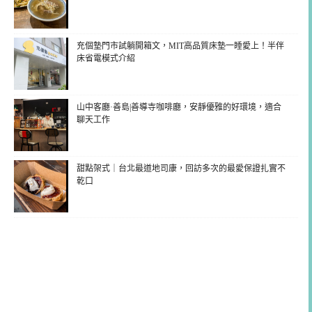
充個墊門市試躺開箱文，MIT高品質床墊一睡愛上！半伴
床省電模式介紹
山中客廳·善島|善導寺咖啡廳，安靜優雅的好環境，適合
聊天工作
甜點架式｜台北最道地司康，回訪多次的最愛保證扎實不
乾口