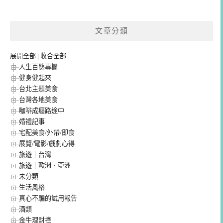
文章分類
展開全部
|
收合全部
人生百態專欄
健身健起來
台北主題美食
台灣各地美食
咖啡成癮路途中
婚禮記事
宅配美食/外帶/即食
展覽/電影/戲劇心得
旅遊｜台灣
旅遊｜歐洲、亞洲
未分類
生活風格
真心不騙的試用報告
酒類
金牛理財控