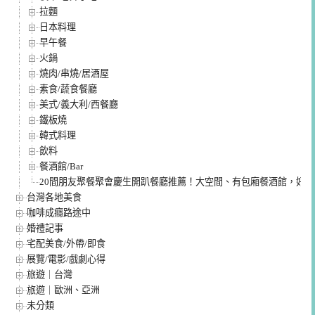
拉麵
日本料理
早午餐
火鍋
燒肉/串燒/居酒屋
素食/蔬食餐廳
美式/義大利/西餐廳
鐵板燒
韓式料理
飲料
餐酒館/Bar
20間朋友聚餐聚會慶生開趴餐廳推薦！大空間、有包廂餐酒館，好
台灣各地美食
咖啡成癮路途中
婚禮記事
宅配美食/外帶/即食
展覽/電影/戲劇心得
旅遊｜台灣
旅遊｜歐洲、亞洲
未分類