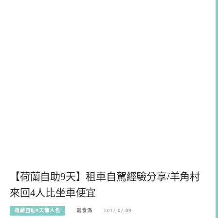
【荷蘭自助9天】租車自駕經驗分享/羊角村
來回4人比坐車便宜
荷蘭自助9天懶人包
寫食派
2017-07-09