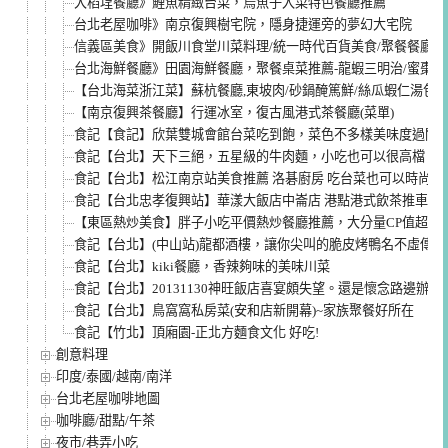
大稻埕餐廳》鯉魚精緻台菜，烏魚子入菜特色餐廳推薦
台北老屋咖啡》南京復興樹宅院，隱身捷運旁的夢幻大宅院
信義區美食》開飯川食堂川菜料理/統一時代百貨美食/聚餐餐廳推
台北海鮮餐廳》田園海鮮餐廳，聚餐桌菜推薦-龍蝦三明治/蜜棗排骨
【台北海菜浙江菜】蘇杭餐廳,東坡肉/砂鍋醃篤鮮/絲瓜蝦仁湯包
【南京復興茶餐廳】行運冰室，復古風港式茶餐廳(菜單)
食記【食記】欣葉雙城會館台菜吃到飽，菜色不多樣美味度過關
食記【台北】天下三絕，五星級的牛肉麵，小吃也可以很高檔
食記【台北】松江南京站美食推薦 洛碁廚房 吃台菜也可以時尚又
食記【台北忠孝復興站】華漾大飯店中崙店 港點港式飲茶推車 精
【東區熱炒美食】胖子小吃平價熱炒餐廳推薦，大分量CP值超高(含菜
食記【台北】(中山站)龍都酒樓，讓你尖叫的脆皮烤鴨名不虛傳!!!
食記【台北】kiki餐廳，香辣夠味的美味川菜
食記【台北】20131130神旺飯店喜宴頗失望。還是懷念路邊辦桌
食記【台北】鳥窩窩私房菜(安和店新開幕)~家族聚餐好所在
食記【竹北】頂廂園-正北方麵食文化 好吃!
創意料理
印度/泰國/越南/南洋
台北老屋咖啡地圖
咖啡廳/甜點/午茶
夜市/巷弄小吃