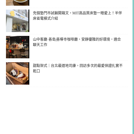
充個墊門市試躺開箱文，MIT高品質床墊一睡愛上！半伴
床省電模式介紹
山中客廳·善島|善導寺咖啡廳，安靜優雅的好環境，適合
聊天工作
甜點架式｜台北最道地司康，回訪多次的最愛保證扎實不
乾口