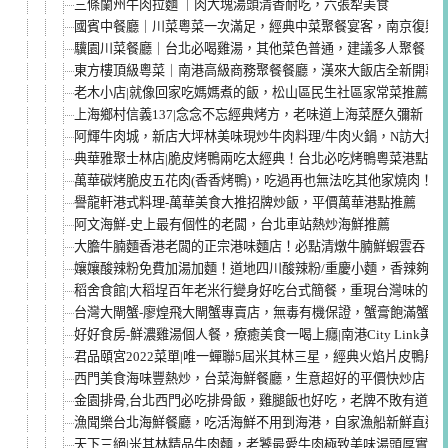
三條蘭州牛肉拉麵 ｜肉大塊湯頭清香耐吃，六張犁美食
國賓中餐廳｜川菜粵菜一次滿足，經典中菜聚餐宴客，南京復興
驥園川菜餐廳｜台北必喝雞湯，其他菜色普通，建議多人聚餐
東方樓頂級粵菜｜南港高級商務聚餐餐廳，漢來大飯店全新開幕
老木小店|就像回家吃媽媽煮的飯，松山區民生社區家常菜推薦
上海鄉村信義137|念念不忘經典烤方，老味道上海菜歷久彌新
阿輝牛肉城，新店大坪林美味現炒牛肉料理/牛肉火鍋，N訪大推
典華雅聚士林店|脆皮烤鴨兩吃太經典！台北必吃烤鴨粵菜港點包
萬華碳烤脆皮五花肉(香香烤鴨)，吃過再也無法吃其他家燒肉！
譽龍軒港式料理-萬華美食大推招牌炒飯，平價萬華港點推薦
阿文海鮮-史上最有個性的老闆，台北車站熱炒海鮮推薦
大膽牛腩麵香港老闆的正宗港味麵店！必點清燉牛腩鮮蝦雲吞，
孃孃酸辣粉免費加湯加麵！道地四川酸辣粉/重慶小麵，香辣夠味
稻舍食館|大稻埕百年老米行變身好吃台式簡餐，重現台灣味的米
台灣大閘蟹-廖煌飛大閘蟹專賣店，無毒有機保證，蟹膏飽滿蟹肉
好好食房-鮮濃雞湯個人餐，療癒美食一喝上癮|南港City Link美食
君品頤宮2022菜單|唯一蟬聯5屆米其林三星，經典火焰片皮鴨用
西門美食海味豐熱炒，台菜海鮮餐廳，生意超好的平價快炒店，
金園排骨,台北西門必吃排骨飯，雞腿飯也好吃，老牌不敗有道理
漁聞樂台北海鮮餐廳，吃活海鮮不用到海港，自家漁船新鮮直送
天下三絕|米其林精品牛肉麵，老饕最愛牛肉極致美味湯頭厚實，