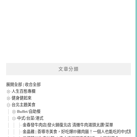
文章分類
展開全部
|
收合全部
人生百態專欄
健身健起來
台北主題美食
Buffet/自助餐
中式/台菜/港式
金春發牛肉店|發火鍋復北店 清燉牛肉湯頭太讚!菜單
金晶雞 | 善導寺美食，好吃爆炒雞肉飯！一個人也能吃的中式簡餐