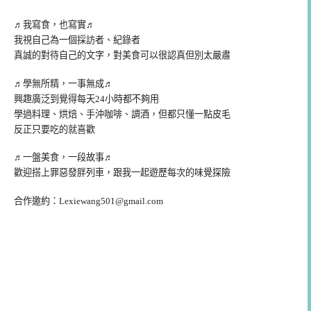
♬我寫食，也寫實♬
我視自己為一個採訪者、紀錄者
真誠的對待自己的文字，對美食可以很認真但別太嚴肅
♬學無所精，一事無成♬
興趣廣泛到覺得每天24小時都不夠用
學過料理、烘焙、手沖咖啡、調酒，但都只懂一點皮毛
反正只要吃的就喜歡
♬一盤美食，一段故事♬
歡迎搭上罪惡發胖列車，跟我一起遊歷每次的味覺探險
合作邀約：
Lexiewang501@gmail.com