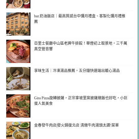
but.奶油飯店｜最高質感台中彌月禮盒、客製化彌月禮推
薦
亞里士餐廳中山區老牌牛排館！華燈初上取景地，三千萬
真空管音響
享味生活｜冷凍湯品推薦，五分鐘快速端出暖心湯品
Gira Pizza旋轉披薩，正宗拿坡里窯披薩燉飯也好吃，小巨
蛋人氣美食
金春發牛肉店|發火鍋復北店 清燉牛肉湯頭太讚!菜單