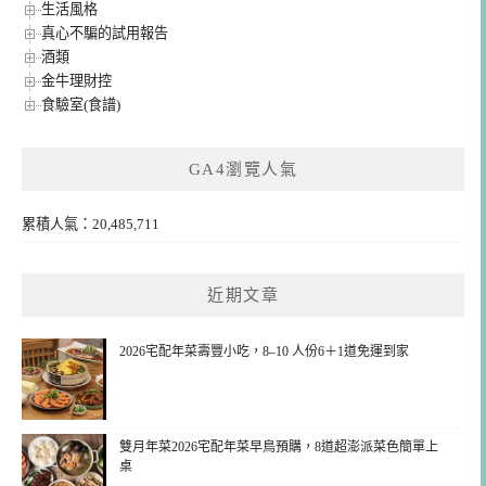
生活風格
真心不騙的試用報告
酒類
金牛理財控
食驗室(食譜)
GA4瀏覽人氣
累積人氣：20,485,711
近期文章
2026宅配年菜壽豐小吃，8–10 人份6＋1道免運到家
雙月年菜2026宅配年菜早鳥預購，8道超澎派菜色簡單上
桌