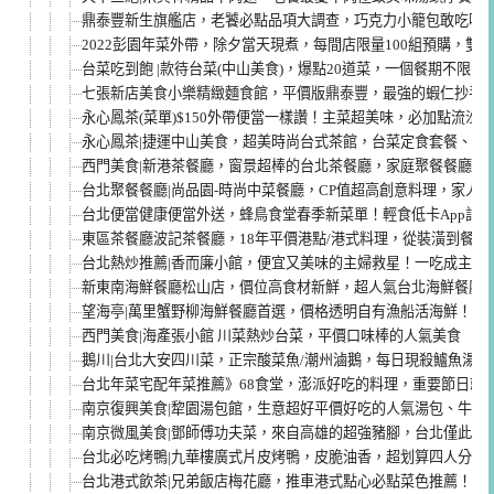
鼎泰豐新生旗艦店，老饕必點品項大調查，巧克力小籠包敢吃嗎
2022彭園年菜外帶，除夕當天現煮，每間店限量100組預購，雙
台菜吃到飽 |款待台菜(中山美食)，爆點20道菜，一個餐期不限
七張新店美食小樂精緻麵食館，平價版鼎泰豐，最強的蝦仁抄手
永心鳳茶(菜單)$150外帶便當一樣讚！主菜超美味，必加點流沙
永心鳳茶|捷運中山美食，超美時尚台式茶館，台菜定食套餐、珍
西門美食|新港茶餐廳，窗景超棒的台北茶餐廳，家庭聚餐餐廳推
台北聚餐餐廳|尚品園-時尚中菜餐廳，CP值超高創意料理，家人
台北便當健康便當外送，蜂鳥食堂春季新菜單！輕食低卡App訂餐
東區茶餐廳波記茶餐廳，18年平價港點/港式料理，從裝潢到餐點
台北熱炒推薦|香而廉小館，便宜又美味的主婦救星！一吃成主顧
新東南海鮮餐廳松山店，價位高食材新鮮，超人氣台北海鮮餐廳/
望海亭|萬里蟹野柳海鮮餐廳首選，價格透明自有漁船活海鮮！北
西門美食|海產張小館 川菜熱炒台菜，平價口味棒的人氣美食
鵝川|台北大安四川菜，正宗酸菜魚/潮州滷鵝，每日現殺鱸魚湯
台北年菜宅配年菜推薦》68食堂，澎派好吃的料理，重要節日就
南京復興美食|犂園湯包館，生意超好平價好吃的人氣湯包、牛肉捲
南京微風美食|鄧師傅功夫菜，來自高雄的超強豬腳，台北僅此一
台北必吃烤鴨|九華樓廣式片皮烤鴨，皮脆油香，超划算四人分享餐
台北港式飲茶|兄弟飯店梅花廳，推車港式點心必點菜色推薦！菜