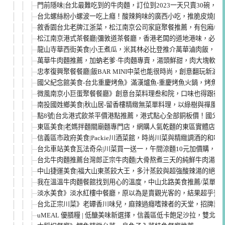
門前隱味|台北最難吃到的牛肉麵，訂位到2023一天只賣30碗，
台北螺絲粉小螺波一吃上癮！酸辣夠味的廣西小吃，推脆皮燒肉/聚
敘香園台北老牌江浙菜，松江南京公司家庭聚餐推薦，有包廂/投
松江南京港式茶餐廳|彌敦道茶餐廳，香港老闆的道地港味，必點
龍山寺華西街美食|小王煮瓜，米其林必比登推介萬華滷肉飯，黑金
萬華牛肉麵推薦，加蚋老爹·牛肉麵專賣，湯頭鮮甜，肉大塊軟嫩
忠孝復興聚餐餐廳|飯BAR MINI中菜也能很時尚，創意翻玩新滋
國父紀念館美食-台北重慶烤魚》滿漢爐魚-重慶烤魚火鍋，烤魚火
微風南京小巨蛋聚餐餐廳》創意台菜料理叁和院，口味也得跟得上
南投國姓鄉美食|秋山居-留香樓精緻無菜單料理，以綠樹與禪風
點8號|台北港式飲茶平價港點推薦，港式點心全部銅板價！國父紀
東區美食|老媽拌麵關廟麵專門店，網購人氣乾麵的東區實體店面
信義區市政府美食|Packie川酒菜館，時尚川菜與精緻調酒的和
台北車站美食瓦法奇朵|川菜買一送一，午間涼麵10元加價購，下
台北牛肉麵推薦台灣郎正宗牛肉麵|大骨熬煮三天的純鮮牛肉湯頭
中山捷運美食|福大山東蒸餃大王，多汁蒸餃與超強酸辣湯的絕配
我在溫溫牛肉麵餐館找到用心的溫度，中山北路美食推薦/菜單
淡水美食》淡水紅樓中餐廳，原以為是賣觀光客的，結果超乎預
台北正宗川菜》老罈香川味兒，麻辣過癮嗜辣者的天堂，招牌菜
uMEAL 優膳糧 | 低醣美味新選擇，信義區低卡飽足沙拉，雙