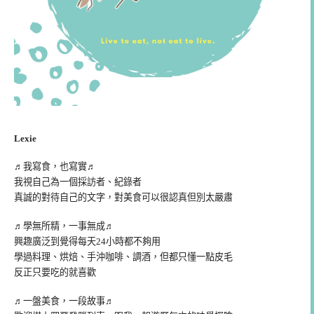
Lexie
♬我寫食，也寫實♬
我視自己為一個採訪者、紀錄者
真誠的對待自己的文字，對美食可以很認真但別太嚴肅
♬學無所精，一事無成♬
興趣廣泛到覺得每天24小時都不夠用
學過料理、烘焙、手沖咖啡、調酒，但都只懂一點皮毛
反正只要吃的就喜歡
♬一盤美食，一段故事♬