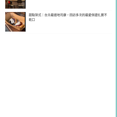
甜點架式｜台北最道地司康，回訪多次的最愛保證扎實不
乾口