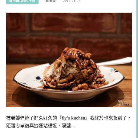
咖啡廳/甜點/午茶
寫食派
2018-01-07
被老饕們燒了好久好久的『fly’s kitchen』我終於也來報到了，
距離忠孝復興捷運站很近，隔壁…