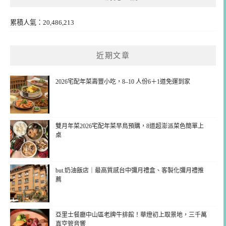
累積人氣：20,486,213
近期文章
2026宅配年菜壽豐小吃，8–10 人份6＋1道免運到家
雙月年菜2026宅配年菜早鳥預購，8道超澎派菜色簡單上
桌
but.奶油飯店｜最高質感台中彌月禮盒、客製化彌月禮推
薦
亞里士餐廳中山區老牌牛排館！華燈初上取景地，三千萬
真空管音響