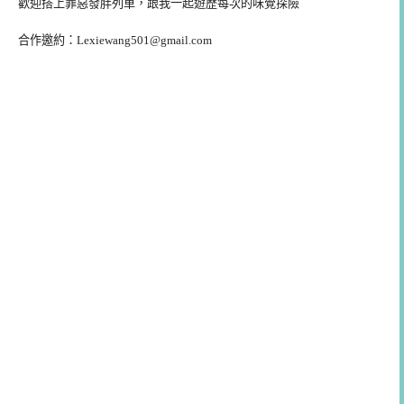
歡迎搭上罪惡發胖列車，跟我一起遊歷每次的味覺探險
合作邀約：
Lexiewang501@gmail.com