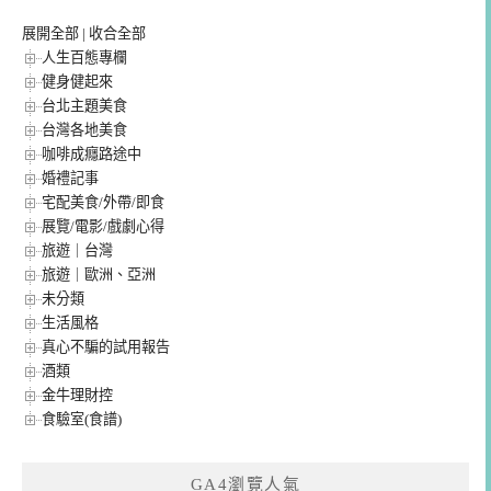
展開全部
|
收合全部
人生百態專欄
健身健起來
台北主題美食
台灣各地美食
咖啡成癮路途中
婚禮記事
宅配美食/外帶/即食
展覽/電影/戲劇心得
旅遊｜台灣
旅遊｜歐洲、亞洲
未分類
生活風格
真心不騙的試用報告
酒類
金牛理財控
食驗室(食譜)
GA4瀏覽人氣