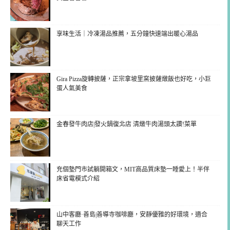
享味生活｜冷凍湯品推薦，五分鐘快速端出暖心湯品
Gira Pizza旋轉披薩，正宗拿坡里窯披薩燉飯也好吃，小巨
蛋人氣美食
金春發牛肉店|發火鍋復北店 清燉牛肉湯頭太讚!菜單
充個墊門市試躺開箱文，MIT高品質床墊一睡愛上！半伴
床省電模式介紹
山中客廳·善島|善導寺咖啡廳，安靜優雅的好環境，適合
聊天工作