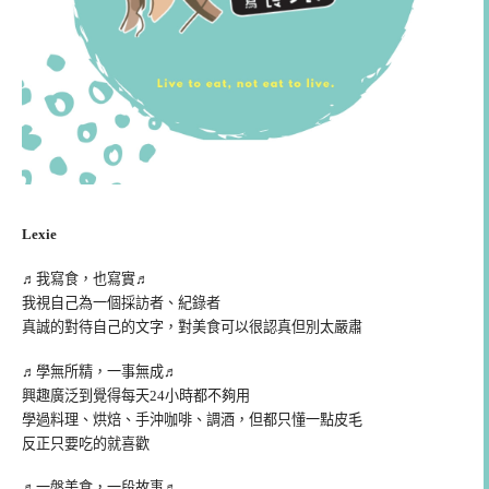
Lexie
♬我寫食，也寫實♬
我視自己為一個採訪者、紀錄者
真誠的對待自己的文字，對美食可以很認真但別太嚴肅
♬學無所精，一事無成♬
興趣廣泛到覺得每天24小時都不夠用
學過料理、烘焙、手沖咖啡、調酒，但都只懂一點皮毛
反正只要吃的就喜歡
♬一盤美食，一段故事♬