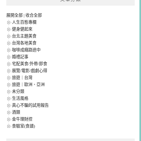
展開全部
|
收合全部
人生百態專欄
健身健起來
台北主題美食
台灣各地美食
咖啡成癮路途中
婚禮記事
宅配美食/外帶/即食
展覽/電影/戲劇心得
旅遊｜台灣
旅遊｜歐洲、亞洲
未分類
生活風格
真心不騙的試用報告
酒類
金牛理財控
食驗室(食譜)