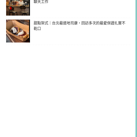
聊天工作
甜點架式｜台北最道地司康，回訪多次的最愛保證扎實不
乾口