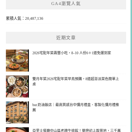
GA4瀏覽人氣
累積人氣：20,487,136
近期文章
2026宅配年菜壽豐小吃，8–10 人份6＋1道免運到家
雙月年菜2026宅配年菜早鳥預購，8道超澎派菜色簡單上
桌
but.奶油飯店｜最高質感台中彌月禮盒、客製化彌月禮推
薦
亞里士餐廳中山區老牌牛排館！華燈初上取景地，三千萬