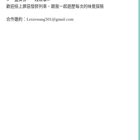
歡迎搭上罪惡發胖列車，跟我一起遊歷每次的味覺探險
合作邀約：
Lexiewang501@gmail.com