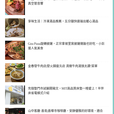
真空管音響
享味生活｜冷凍湯品推薦，五分鐘快速端出暖心湯品
Gira Pizza旋轉披薩，正宗拿坡里窯披薩燉飯也好吃，小巨
蛋人氣美食
金春發牛肉店|發火鍋復北店 清燉牛肉湯頭太讚!菜單
充個墊門市試躺開箱文，MIT高品質床墊一睡愛上！半伴
床省電模式介紹
山中客廳·善島|善導寺咖啡廳，安靜優雅的好環境，適合