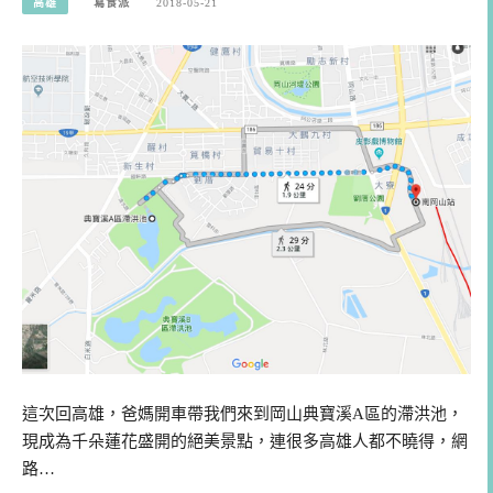
高雄
寫食派
2018-05-21
這次回高雄，爸媽開車帶我們來到岡山典寶溪A區的滯洪池，
現成為千朵蓮花盛開的絕美景點，連很多高雄人都不曉得，網
路…