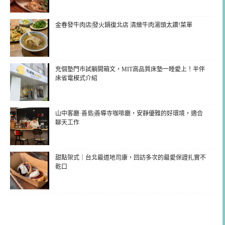
金春發牛肉店|發火鍋復北店 清燉牛肉湯頭太讚!菜單
充個墊門市試躺開箱文，MIT高品質床墊一睡愛上！半伴
床省電模式介紹
山中客廳·善島|善導寺咖啡廳，安靜優雅的好環境，適合
聊天工作
甜點架式｜台北最道地司康，回訪多次的最愛保證扎實不
乾口