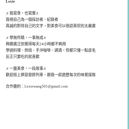
Lexie
♬我寫食，也寫實♬
我視自己為一個採訪者、紀錄者
真誠的對待自己的文字，對美食可以很認真但別太嚴肅
♬學無所精，一事無成♬
興趣廣泛到覺得每天24小時都不夠用
學過料理、烘焙、手沖咖啡、調酒，但都只懂一點皮毛
反正只要吃的就喜歡
♬一盤美食，一段故事♬
歡迎搭上罪惡發胖列車，跟我一起遊歷每次的味覺探險
合作邀約：
Lexiewang501@gmail.com