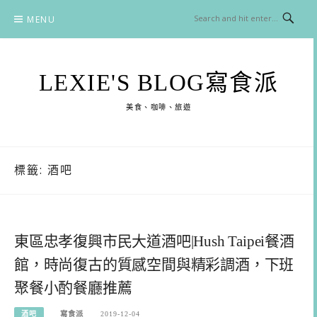
Skip
MENU
to
content
LEXIE'S BLOG寫食派
美食、咖啡、旅遊
標籤:
酒吧
東區忠孝復興市民大道酒吧|Hush Taipei餐酒
館，時尚復古的質感空間與精彩調酒，下班
聚餐小酌餐廳推薦
酒吧
寫食派
2019-12-04