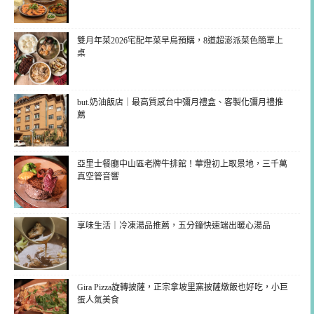
雙月年菜2026宅配年菜早鳥預購，8道超澎派菜色簡單上
桌
but.奶油飯店｜最高質感台中彌月禮盒、客製化彌月禮推
薦
亞里士餐廳中山區老牌牛排館！華燈初上取景地，三千萬
真空管音響
享味生活｜冷凍湯品推薦，五分鐘快速端出暖心湯品
Gira Pizza旋轉披薩，正宗拿坡里窯披薩燉飯也好吃，小巨
蛋人氣美食