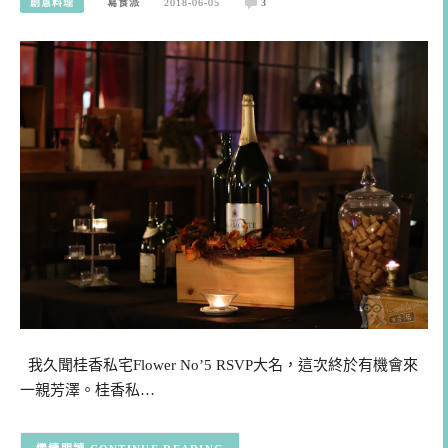
創意料理
寫食派
2018-06-05
3
我久聞桂香私宅Flower No’5 RSVP大名，這次終於有機會來
一親芳澤。桂香私…