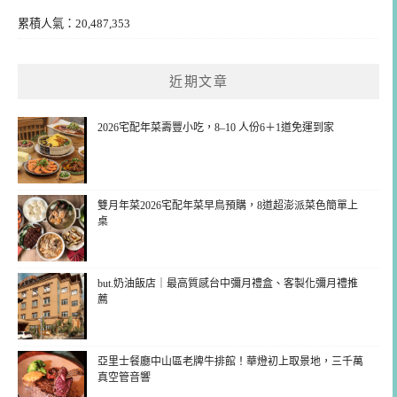
累積人氣：20,487,353
近期文章
2026宅配年菜壽豐小吃，8–10 人份6＋1道免運到家
雙月年菜2026宅配年菜早鳥預購，8道超澎派菜色簡單上
桌
but.奶油飯店｜最高質感台中彌月禮盒、客製化彌月禮推
薦
亞里士餐廳中山區老牌牛排館！華燈初上取景地，三千萬
真空管音響