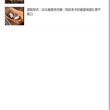
甜點架式｜台北最道地司康，回訪多次的最愛保證扎實不
乾口