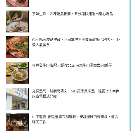
享味生活｜冷凍湯品推薦，五分鐘快速端出暖心湯品
Gira Pizza旋轉披薩，正宗拿坡里窯披薩燉飯也好吃，小巨
蛋人氣美食
金春發牛肉店|發火鍋復北店 清燉牛肉湯頭太讚!菜單
充個墊門市試躺開箱文，MIT高品質床墊一睡愛上！半伴
床省電模式介紹
山中客廳·善島|善導寺咖啡廳，安靜優雅的好環境，適合
聊天工作