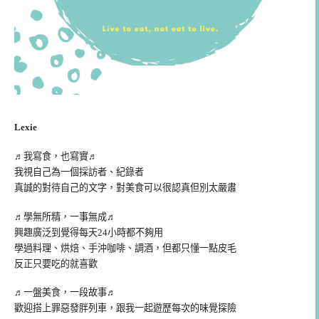
Lexie
♬我寫食，也寫實♬
我視自己為一個採訪者、紀錄者
真誠的對待自己的文字，對美食可以很認真但別太嚴肅
♬學無所精，一事無成♬
興趣廣泛到覺得每天24小時都不夠用
學過料理、烘焙、手沖咖啡、調酒，但都只懂一點皮毛
反正只要吃的就喜歡
♬一盤美食，一段故事♬
歡迎搭上罪惡發胖列車，跟我一起遊歷每次的味覺探險