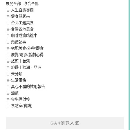
展開全部
|
收合全部
人生百態專欄
健身健起來
台北主題美食
台灣各地美食
咖啡成癮路途中
婚禮記事
宅配美食/外帶/即食
展覽/電影/戲劇心得
旅遊｜台灣
旅遊｜歐洲、亞洲
未分類
生活風格
真心不騙的試用報告
酒類
金牛理財控
食驗室(食譜)
GA4瀏覽人氣