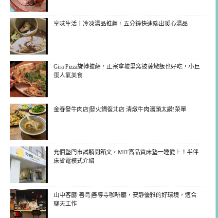
享味生活｜冷凍湯品推薦，五分鐘快速端出暖心湯品
Gira Pizza旋轉披薩，正宗拿坡里窯披薩燉飯也好吃，小巨
蛋人氣美食
金春發牛肉店|發火鍋復北店 清燉牛肉湯頭太讚!菜單
充個墊門市試躺開箱文，MIT高品質床墊一睡愛上！半伴
床省電模式介紹
山中客廳·善島|善導寺咖啡廳，安靜優雅的好環境，適合
聊天工作