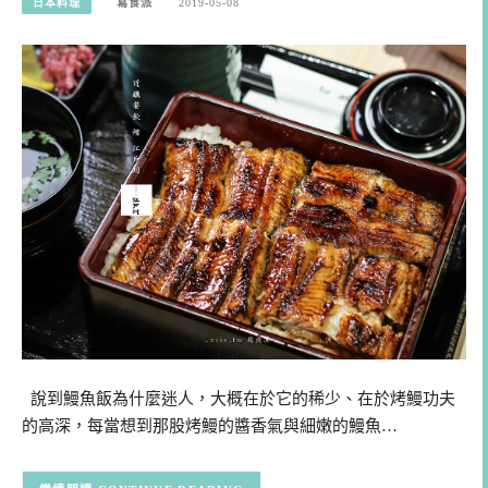
日本料理
寫食派
2019-05-08
說到鰻魚飯為什麼迷人，大概在於它的稀少、在於烤鰻功夫
的高深，每當想到那股烤鰻的醬香氣與細嫩的鰻魚…