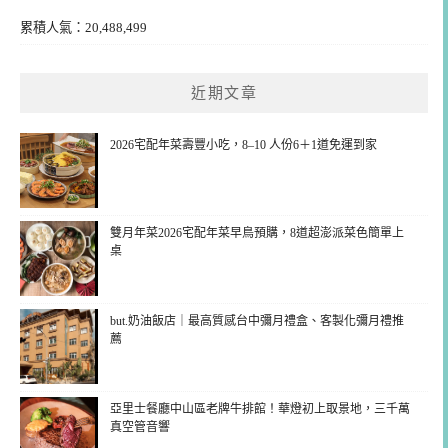
累積人氣：20,488,499
近期文章
2026宅配年菜壽豐小吃，8–10 人份6＋1道免運到家
雙月年菜2026宅配年菜早鳥預購，8道超澎派菜色簡單上
桌
but.奶油飯店｜最高質感台中彌月禮盒、客製化彌月禮推
薦
亞里士餐廳中山區老牌牛排館！華燈初上取景地，三千萬
真空管音響