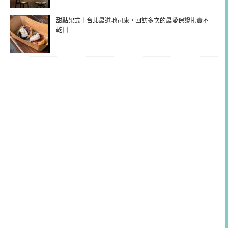
甜點架式｜台北最道地司康，回訪多次的最愛保證扎實不
乾口