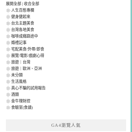
展開全部
|
收合全部
人生百態專欄
健身健起來
台北主題美食
台灣各地美食
咖啡成癮路途中
婚禮記事
宅配美食/外帶/即食
展覽/電影/戲劇心得
旅遊｜台灣
旅遊｜歐洲、亞洲
未分類
生活風格
真心不騙的試用報告
酒類
金牛理財控
食驗室(食譜)
GA4瀏覽人氣