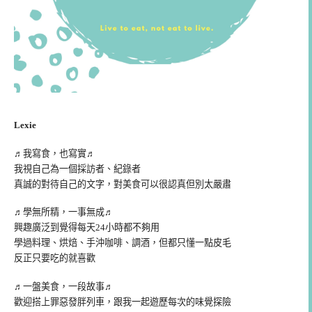
Lexie
♬我寫食，也寫實♬
我視自己為一個採訪者、紀錄者
真誠的對待自己的文字，對美食可以很認真但別太嚴肅
♬學無所精，一事無成♬
興趣廣泛到覺得每天24小時都不夠用
學過料理、烘焙、手沖咖啡、調酒，但都只懂一點皮毛
反正只要吃的就喜歡
♬一盤美食，一段故事♬
歡迎搭上罪惡發胖列車，跟我一起遊歷每次的味覺探險