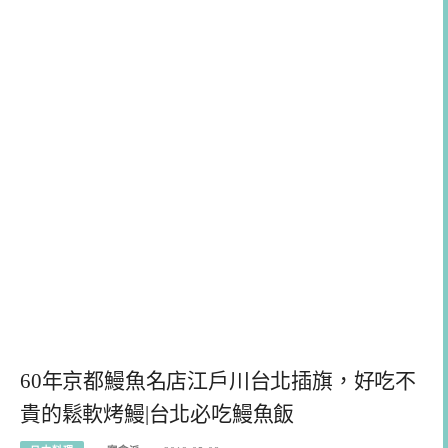
60年京都鰻魚名店江戶川台北插旗，好吃不
貴的鬆軟烤鰻|台北必吃鰻魚飯