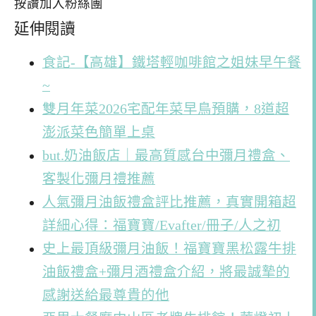
按讚加入粉絲團
延伸閱讀
食記-【高雄】鐵塔輕咖啡館之姐妹早午餐
~
雙月年菜2026宅配年菜早鳥預購，8道超
澎派菜色簡單上桌
but.奶油飯店｜最高質感台中彌月禮盒、
客製化彌月禮推薦
人氣彌月油飯禮盒評比推薦，真實開箱超
詳細心得：福寶寶/Evafter/冊子/人之初
史上最頂級彌月油飯！福寶寶黑松露牛排
油飯禮盒+彌月酒禮盒介紹，將最誠摯的
感謝送給最尊貴的他