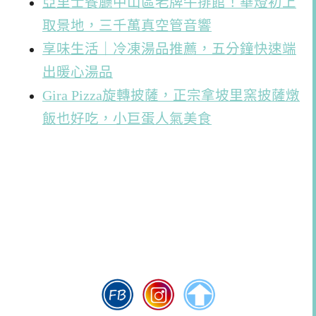
亞里士餐廳中山區老牌牛排館！華燈初上
取景地，三千萬真空管音響
享味生活｜冷凍湯品推薦，五分鐘快速端
出暖心湯品
Gira Pizza旋轉披薩，正宗拿坡里窯披薩燉
飯也好吃，小巨蛋人氣美食