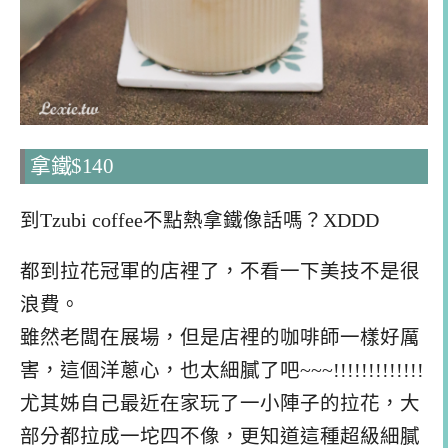
拿鐵$140
到Tzubi coffee不點熱拿鐵像話嗎？XDDD
都到拉花冠軍的店裡了，不看一下美技不是很
浪費。
雖然老闆在展場，但是店裡的咖啡師一樣好厲
害，這個洋蔥心，也太細膩了吧~~~!!!!!!!!!!!!!
尤其姊自己最近在家玩了一小陣子的拉花，大
部分都拉成一坨四不像，更知道這種超級細膩