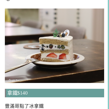
拿鐵$140
豐滿哥點了冰拿鐵