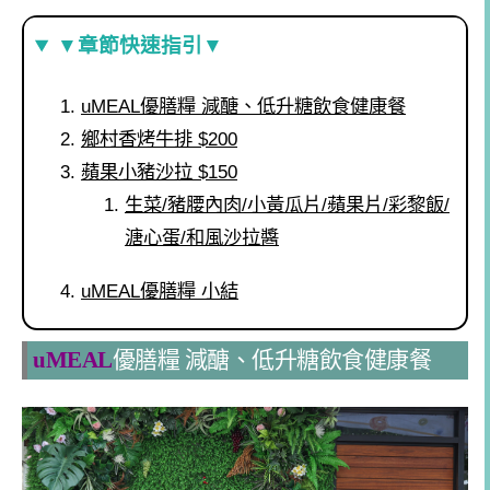
▼章節快速指引▼
uMEAL優膳糧 減醣、低升糖飲食健康餐
鄉村香烤牛排 $200
蘋果小豬沙拉 $150
生菜/豬腰內肉/小黃瓜片/蘋果片/彩黎飯/
溏心蛋/和風沙拉醬
uMEAL優膳糧 小結
uMEAL
優膳糧 減醣、低升糖飲食健康餐