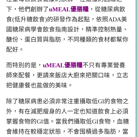
下，他們創辦了
uMEAL
優膳糧
，從糖尿病飲
食(低升糖飲食)的研發作為起點，依照ADA美
國糖尿病學會飲食指南設計，精準控制熱量、
醣份、蛋白質與脂肪，不同種類的食材都幫你
配好。
而特別的是，
uMEAL
優膳糧
不只有專業營養
師來配餐，更請來飯店大廚來把關口味，立志
把健康餐也能做的美味。
除了糖尿病患必須非常注重攝取低GI的食物之
外，有在減肥瘦身的人一定也知道飲食上必須
掌握食物的GI值。當我們攝取低GI食物，血糖
會維持在較穩定狀態，不會囤積過多脂肪，當