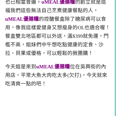
也已相當普遍。
uMEAL
優膳糧
的創立就是造
福我們這些無法自己烹煮健康餐點的人，
uMEAL優膳糧
的控醣餐盒除了糖尿病可以食
用，像我這樣愛健身又想瘦身的OL也適合喔！
餐盒雙北地區都可以外送，滿$399就免運，門
檻不高，姐妹們中午想吃點健康的定食、沙
拉、貝果或優格，可以輕鬆的揪團購！
今天姐是來到
uMEAL
優膳糧
位在吳興街的內
用店，平常大魚大肉吃太多(欠打)，今天就來
吃清爽一點的吧！