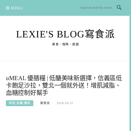
Skip
MENU
to
content
LEXIE'S BLOG寫食派
美食、咖啡、旅遊
uMEAL 優膳糧 | 低醣美味新選擇，信義區低
卡飽足沙拉，雙北一個就外送！增肌減脂、
血糖控制好幫手
中式/台菜/港式
寫食派
2018-10-22