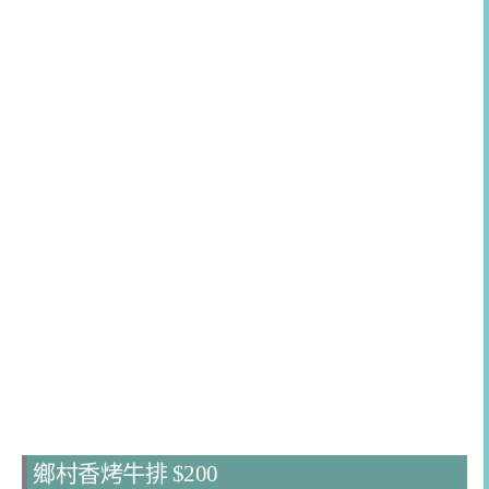
鄉村香烤牛排 $200