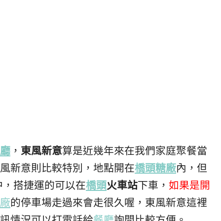
廳
，
東風新意
算是近幾年來在我們家庭聚餐當
風新意則比較特別，地點開在
橋頭
糖廠
內，但
中，搭捷運的可以在
橋頭
火車站
下車，
如果是開
廠
的停車場走過來會走很久喔，東風新意這裡
訊情況可以打電話給
餐廳
詢問比較方便。