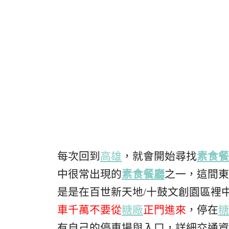
每次回到
高雄
，就會開始尋找
素食
餐
中很常出現的
素食
餐廳
之一，這間東
是是在百世新天地/十鼓文創園區裡
車千萬不要從
糖廠
正門進來
，停在
糖
有自己的停車場與入口，詳細交通資