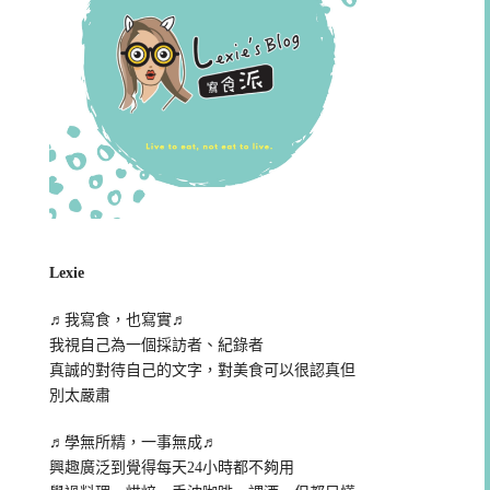
Lexie
♬我寫食，也寫實♬
我視自己為一個採訪者、紀錄者
真誠的對待自己的文字，對美食可以很認真但
別太嚴肅
♬學無所精，一事無成♬
興趣廣泛到覺得每天24小時都不夠用