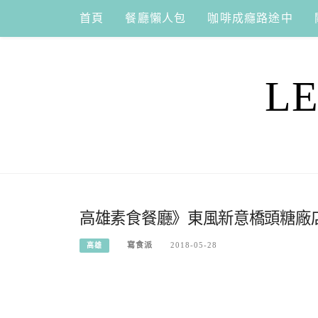
Skip
首頁
餐廳懶人包
咖啡成癮路途中
to
content
L
高雄素食餐廳》東風新意橋頭糖廠
寫食派
2018-05-28
高雄