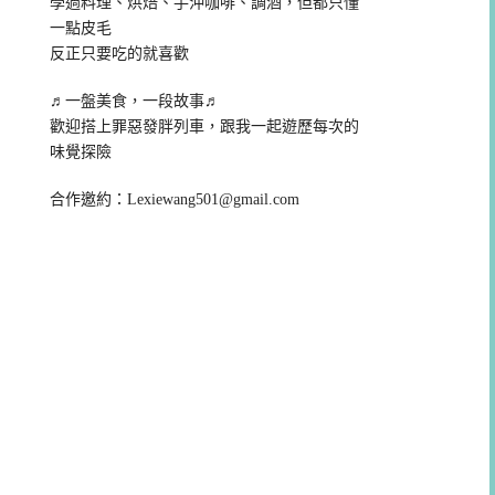
學過料理、烘焙、手沖咖啡、調酒，但都只懂
一點皮毛
反正只要吃的就喜歡
♬一盤美食，一段故事♬
歡迎搭上罪惡發胖列車，跟我一起遊歷每次的
味覺探險
合作邀約：
Lexiewang501@gmail.com