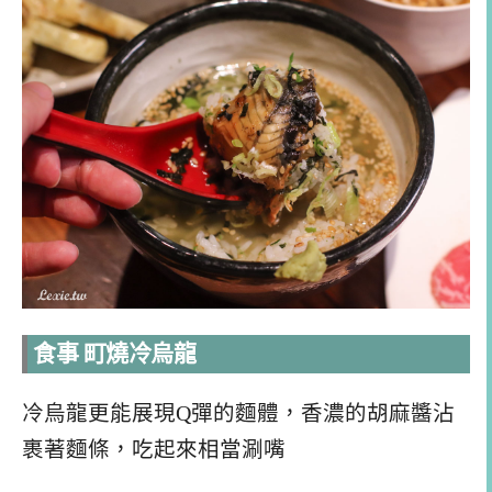
食事 町燒冷烏龍
冷烏龍更能展現Q彈的麵體，香濃的胡麻醬沾
裹著麵條，吃起來相當涮嘴