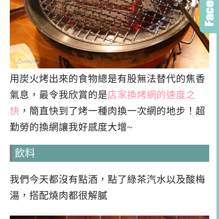
用炭火烤出來的食物總是有股無法替代的焦香
氣息，最令我欣賞的是
店家換烤網的速度之
快
，簡直快到了烤一種肉換一次網的地步！超
勤勞的換網讓我好感度大增~
飲料
我們今天都沒有點酒，點了綠茶汽水以及酸梅
湯，搭配燒肉都很解膩