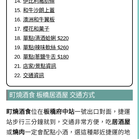
伊比利豬肋條
和牛沙朗上蓋
澳洲和牛翼板
櫻花和菓子
單點|清酒蛤蜊 $220
單點|辣味軟絲 $260
單點|蔥鹽牛舌 $180
店家/景點資訊
交通資訊
町燒酒食 板橋居酒屋 交通方式
町燒酒食
位在
板橋府中站
一號出口對面，捷運
站步行三分鐘就到，交通非常方便，吃
居酒屋
或
燒肉
一定會配點小酒，選這種鄰近捷運的地