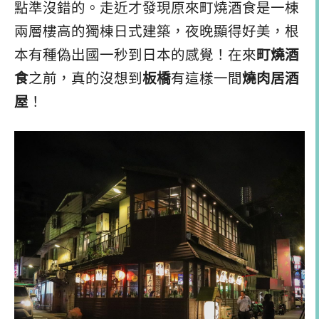
點準沒錯的。走近才發現原來町燒酒食是一棟
兩層樓高的獨棟日式建築，夜晚顯得好美，根
本有種偽出國一秒到日本的感覺！在來
町燒酒
食
之前，真的沒想到
板橋
有這樣一間
燒肉居酒
屋
！