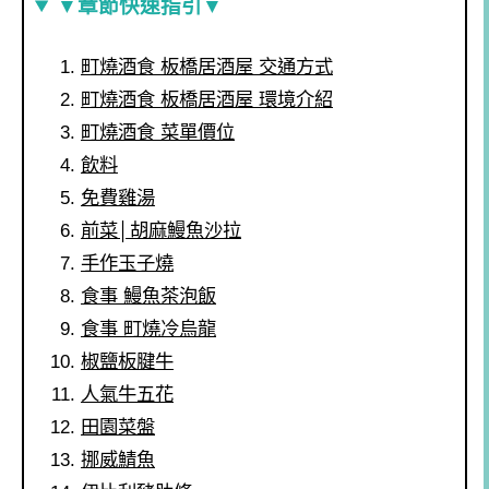
▼章節快速指引▼
町燒酒食 板橋居酒屋 交通方式
町燒酒食 板橋居酒屋 環境介紹
町燒酒食 菜單價位
飲料
免費雞湯
前菜│胡麻鰻魚沙拉
手作玉子燒
食事 鰻魚茶泡飯
食事 町燒冷烏龍
椒鹽板腱牛
人氣牛五花
田園菜盤
挪威鯖魚