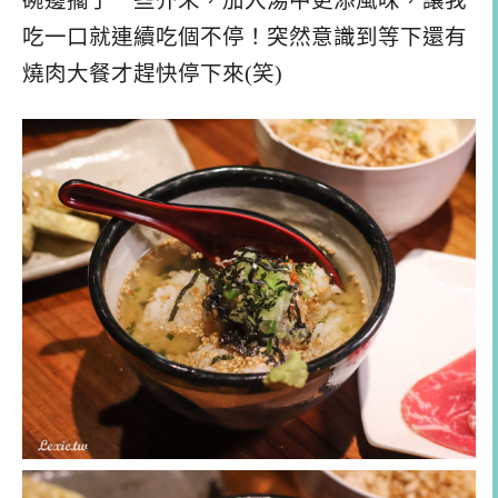
碗邊擱了一些芥末，加入湯中更添風味，讓我
吃一口就連續吃個不停！突然意識到等下還有
燒肉大餐才趕快停下來(笑)