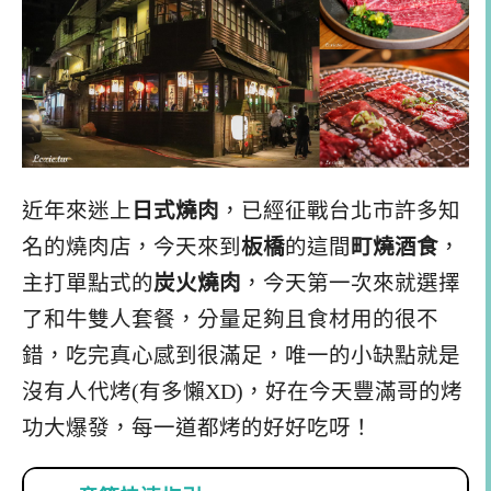
近年來迷上
日式燒肉
，已經征戰台北市許多知
名的燒肉店，今天來到
板橋
的這間
町燒酒食
，
主打單點式的
炭火燒肉
，今天第一次來就選擇
了和牛雙人套餐，分量足夠且食材用的很不
錯，吃完真心感到很滿足，唯一的小缺點就是
沒有人代烤(有多懶XD)，好在今天豐滿哥的烤
功大爆發，每一道都烤的好好吃呀！