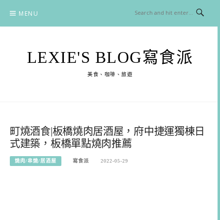
Skip
MENU
to
content
LEXIE'S BLOG寫食派
美食、咖啡、旅遊
町燒酒食|板橋燒肉居酒屋，府中捷運獨棟日
式建築，板橋單點燒肉推薦
燒肉/串燒/居酒屋
寫食派
2022-05-29