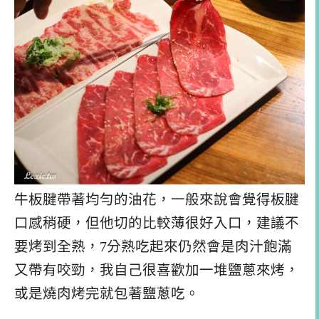
牛板腱帶著均勻的油花，一般來說會覺得板腱
口感稍硬，但他切的比較薄很好入口，建議不
要烤到全熟，7分熟吃起來仍然會是肉汁飽滿
又帶有咬勁，我自己很喜歡加一堆鹽蔥來烤，
或是燒肉烤完就包著鹽蔥吃。