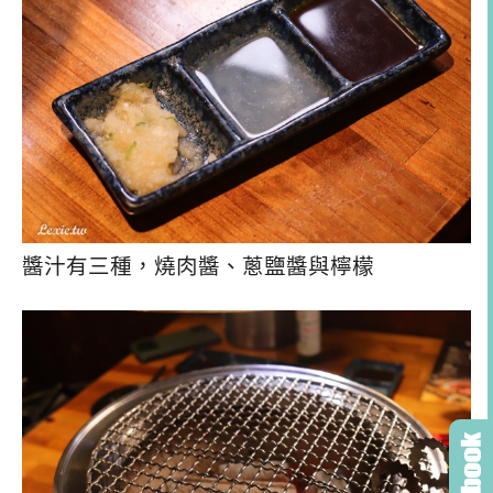
醬汁有三種，燒肉醬、蔥鹽醬與檸檬