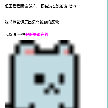
但因種種關係 這次一張裝潢也沒拍(搞啥?)
我將憑記憶道出這間餐廳的感覺
我覺得 一樓
假掰得很完善