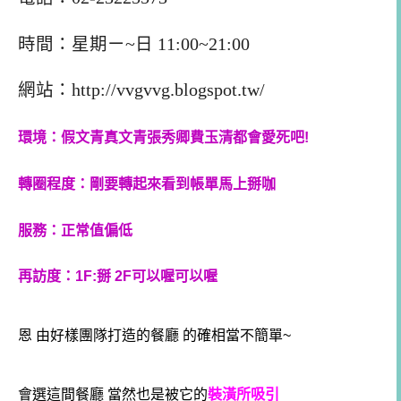
時間：星期ㄧ~日 11:00~21:00
網站：http://vvgvvg.blogspot.tw/
環境：假文青真文青張秀卿費玉清都會愛死吧!
轉圈程度：剛要轉起來看到帳單馬上掰咖
服務：正常值偏低
再訪度：1F:掰 2F可以喔可以喔
恩 由好樣團隊打造的餐廳 的確相當不簡單~
會選這間餐廳 當然也是被它的
裝潢所吸引