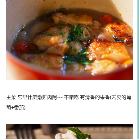
主菜 忘記什麼燉雞肉阿~~ 不錯吃 有清香的果香(去皮的葡
萄+番茄)