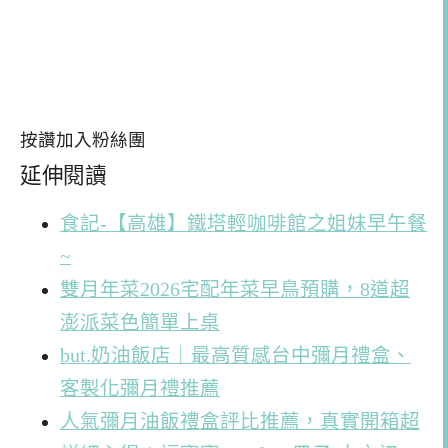
按讚加入粉絲團
延伸閱讀
食記-【高雄】鐵塔輕咖啡館之姐妹早午餐
~
雙月年菜2026宅配年菜早鳥預購，8道超
澎派菜色簡單上桌
but.奶油飯店｜最高質感台中彌月禮盒、
客製化彌月禮推薦
人氣彌月油飯禮盒評比推薦，真實開箱超