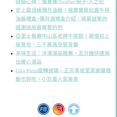
詳細心得：福寶寶/Evafter/冊子/人之初
史上最頂級彌月油飯！福寶寶黑松露牛排
油飯禮盒+彌月酒禮盒介紹，將最誠摯的
感謝送給最尊貴的他
亞里士餐廳中山區老牌牛排館！華燈初上
取景地，三千萬真空管音響
享味生活｜冷凍湯品推薦，五分鐘快速端
出暖心湯品
Gira Pizza旋轉披薩，正宗拿坡里窯披薩燉
飯也好吃，小巨蛋人氣美食