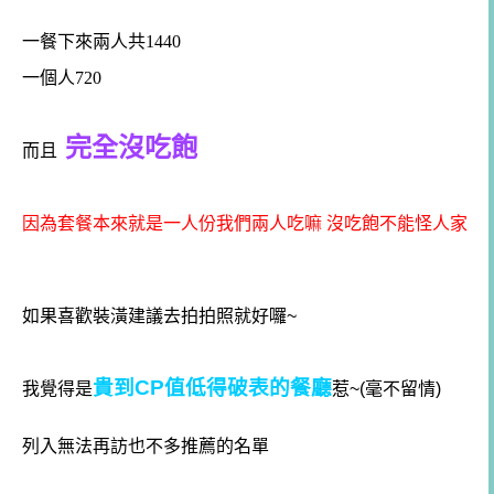
一餐下來兩人共1440
一個人720
完全沒吃飽
而且
因為套餐本來就是一人份我們兩人吃嘛 沒吃飽不能怪人家
如果喜歡裝潢建議去拍拍照就好囉~
貴到CP值低得破表的餐廳
我覺得是
惹~(毫不留情)
列入無法再訪也不多推薦的名單