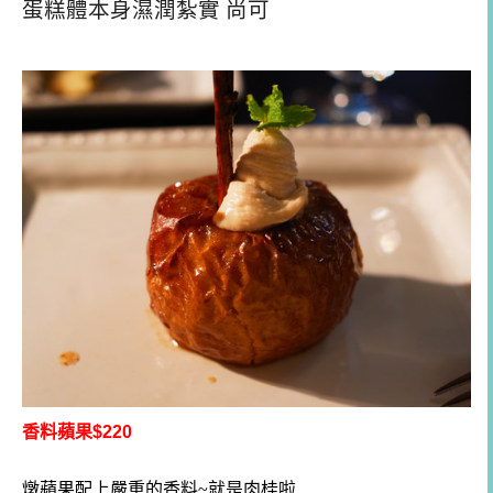
蛋糕體本身濕潤紮實 尚可
香料蘋果$220
燉蘋果配上嚴重的香料~就是肉桂啦