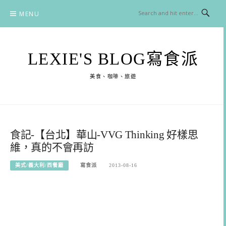
Skip
MENU
to
content
LEXIE'S BLOG寫食派
美食、咖啡、旅遊
食記-【台北】華山-VVG Thinking 好樣思
維，真的不會再訪
美式/義大利/西餐廳
寫食派
2013-08-16