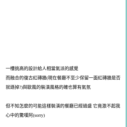
一樓挑高的設計給人相當氣派的感覺
而融合的復古紅磚牆(現在餐廳不至少保留一面紅磚牆是否
就遜掉?)與歐風的裝潢風格的確也算有氣氛
但不知怎麼的可能這樣裝潢的餐廳已經過盛 它竟激不起我
心中的驚嘆阿(sorry)