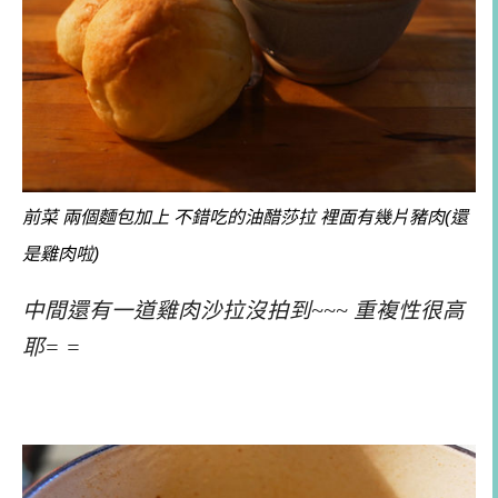
前菜 兩個麵包加上 不錯吃的油醋莎拉 裡面有幾片豬肉(還
是雞肉啦)
中間還有一道雞肉沙拉沒拍到~~~ 重複性很高
耶= =