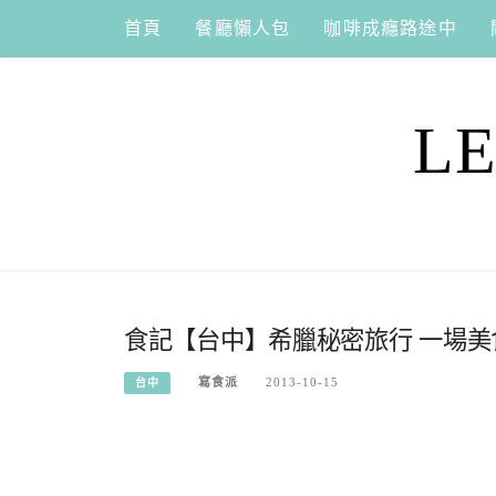
Skip
首頁
餐廳懶人包
咖啡成癮路途中
to
content
L
食記【台中】希臘秘密旅行 一場
寫食派
2013-10-15
台中