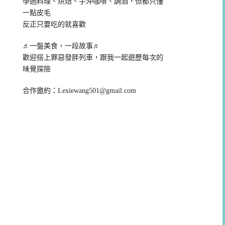
學過料理、烘焙、手沖咖啡、調酒，但都只懂
一點皮毛
反正只要吃的就喜歡
♬一盤美食，一段故事♬
歡迎搭上罪惡發胖列車，跟我一起遊歷每次的
味覺探險
合作邀約：
Lexiewang501@gmail.com