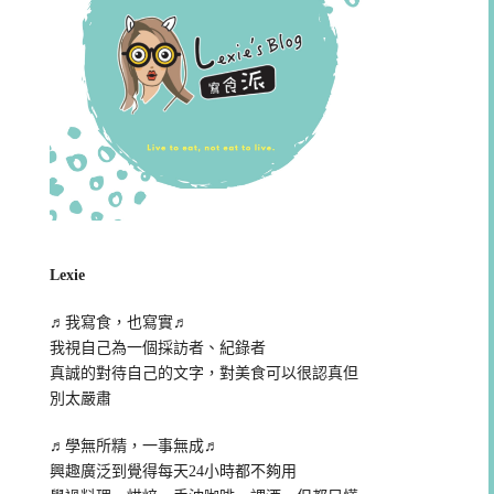
Lexie
♬我寫食，也寫實♬
我視自己為一個採訪者、紀錄者
真誠的對待自己的文字，對美食可以很認真但
別太嚴肅
♬學無所精，一事無成♬
興趣廣泛到覺得每天24小時都不夠用