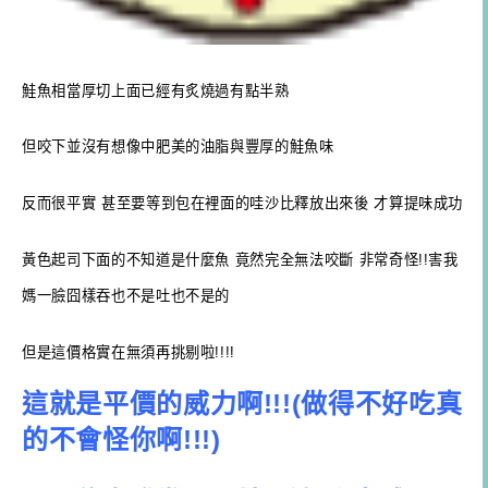
鮭魚相當厚切上面已經有炙燒過有點半熟
但咬下並沒有想像中肥美的油脂與豐厚的鮭魚味
反而很平實 甚至要等到包在裡面的哇沙比釋放出來後 才算提味成功
黃色起司下面的不知道是什麼魚 竟然完全無法咬斷 非常奇怪!!害我
媽一臉囧樣吞也不是吐也不是的
但是這價格實在無須再挑剔啦!!!!
這就是平價的威力啊!!!(做得不好吃真
的不會怪你啊!!!)