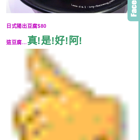
日式陽出豆腐$80
真!是!好!阿!
這豆腐…