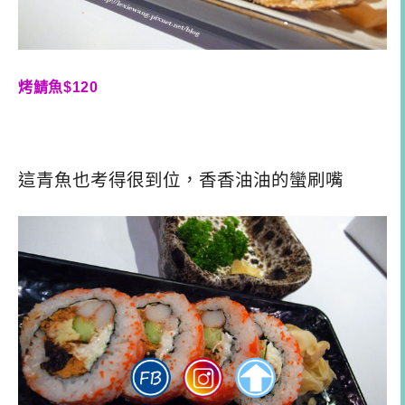
烤鯖魚$120
這青魚也考得很到位，香香油油的蠻刷嘴