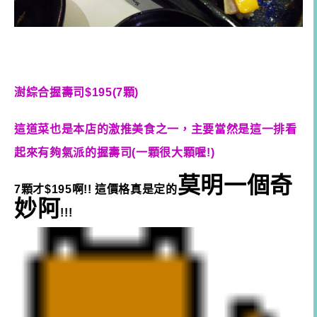
澍綜合握壽司$195(7顆)
這道菜也是本店的激推美食之一，主要當然是這一排看
起來有夠氣派的握壽司(一顆很大顆喔!)
莫明一個奇
7顆才$195啊!! 這價格真是定的
妙阿
!!!