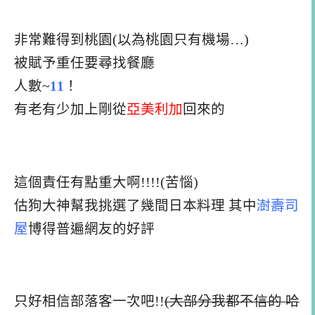
非常難得到桃園(以為桃園只有機場…)
被賦予重任要尋找餐廳
人數~
11
！
有老有少加上剛從
亞美利加
回來的
這個責任有點重大啊!!!!(苦惱)
估狗大神幫我挑選了幾間日本料理 其中
澍壽司
屋
博得普遍網友的好評
只好相信部落客一次吧!!
(大部分我都不信的 哈