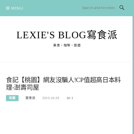
Skip
MENU
to
content
LEXIE'S BLOG寫食派
美食、咖啡、旅遊
食記【桃園】網友沒騙人!CP值超高日本料
理-澍壽司屋
桃園
寫食派
2013-10-29
1