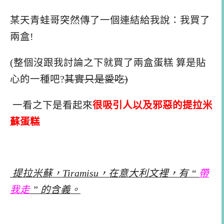
某天青蛙哥突然傳了一個連結給我說：
我買了
兩盒
!
(
整個沒跟我討論之下就買了兩盒蛋糕
算是貼
心的一種吧
?
其實只是愛吃
)
一看之下是看起來
很吸引人以及邪惡的提拉米
蘇蛋糕
提拉米蘇，
Tiramisu
，在意大利文裡，有
“
帶
我走
”
的含義。