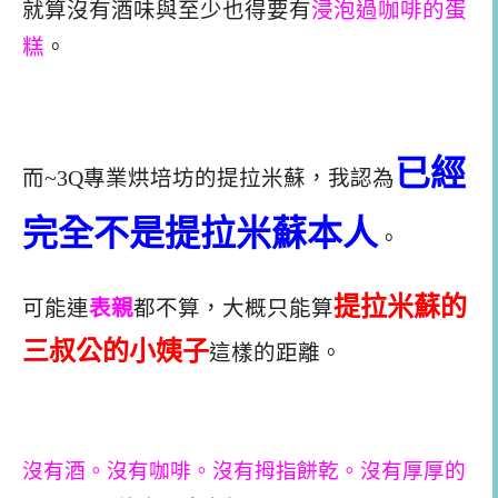
就算沒有酒味與至少也得要有
浸泡過咖啡的蛋
糕
。
已經
而
~3Q專業烘培坊
的提拉米蘇，我認為
完全不是提拉米蘇本人
。
提拉米蘇的
可能連
表親
都不算，大概只能算
三叔公的小姨子
這樣的距離。
沒有酒。沒有咖啡。沒有拇指餅乾。沒有厚厚的