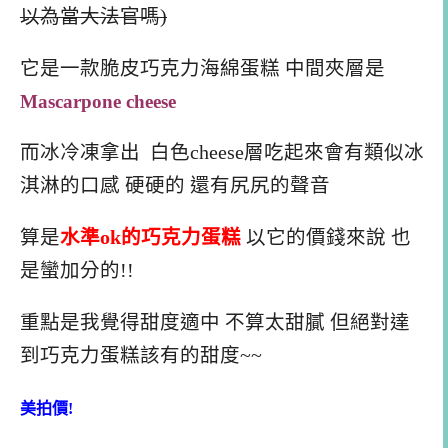
以為當大法官嗎
)
它是一款脆皮巧克力海綿蛋糕 中間夾層是
Mascarpone cheese
而冰冷凍拿出 白色cheese層吃起來會有類似冰
淇淋的口感 硬硬的 還有尻尻的聲音
算是
水準ok的巧克力蛋糕
以它的價錢來說 也
是蠻加分的!!
重點是我覺得甜度適中 不算太甜膩 但絕對達
到巧克力蛋糕該有的甜度~~
美拍價!