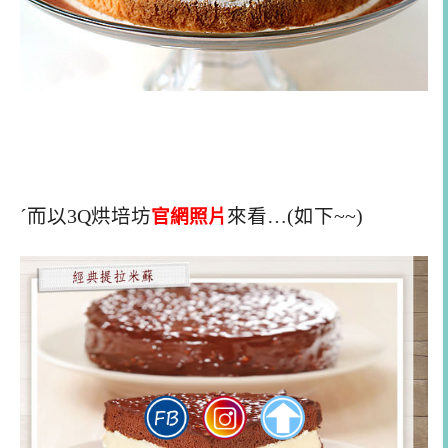
ˊ而以3Q烘培坊
官網照片
來看…(如下~~)