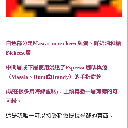
白色部分是
Mascarpone cheese
與蛋、鮮奶油和糖
的
cheese
層
中間層或下層使用浸透了
Espresso
咖啡與酒
（
Masala
、
Rum
或
Brandy
）的手指餅乾
(
現在很多用海綿蛋糕)，
上頭再撒一層薄薄的可
可粉。
這是我唯一可以接受稱做提拉米蘇的東西。