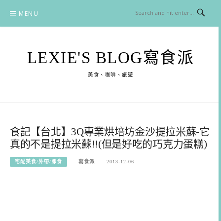
Skip
MENU
to
content
LEXIE'S BLOG寫食派
美食、咖啡、旅遊
食記【台北】3Q專業烘培坊金沙提拉米蘇-它
真的不是提拉米蘇!!(但是好吃的巧克力蛋糕)
宅配美食/外帶/即食
寫食派
2013-12-06